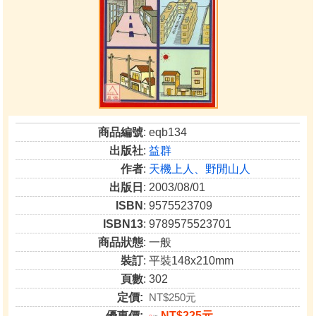
商品編號
: eqb134
出版社
:
益群
作者
:
天機上人、野閒山人
出版日
: 2003/08/01
ISBN
: 9575523709
ISBN13
: 9789575523701
商品狀態
: 一般
裝訂
: 平裝148x210mm
頁數
: 302
定價:
NT$250元
優惠價:
NT$225元