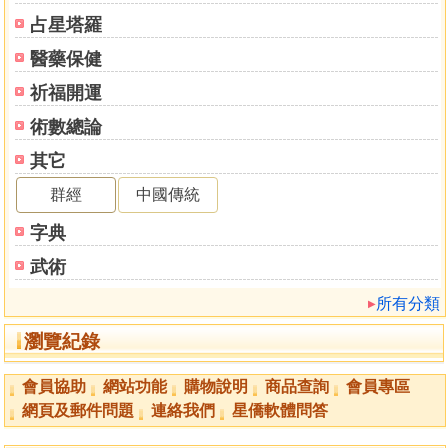
己亥
占星塔羅
己未
醫藥保健
庚午
庚辰
祈福開運
庚寅
術數總論
庚戌
其它
庚申
辛未
群經
中國傳統
辛巳
字典
辛丑
辛亥
武術
辛酉
所有分類
壬申
壬辰
瀏覽紀錄
壬寅
壬子
會員協助
網站功能
購物說明
商品查詢
會員專區
壬戌
網頁及郵件問題
連絡我們
星僑軟體問答
癸酉
癸未