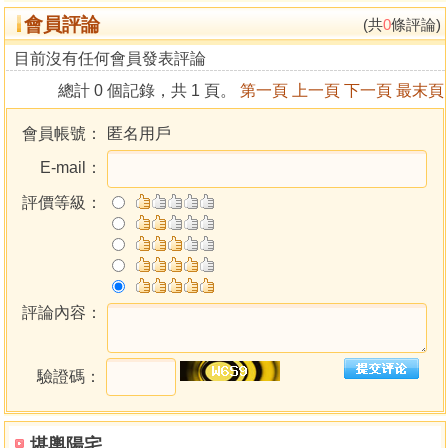
會員評論
戌山辰向 重點說明
(共
0
條評論)
乾山巽向 重點說明
目前沒有任何會員發表評論
亥山巳向 重點說明
總計 0 個記錄，共 1 頁。
第一頁
上一頁
下一頁
最末頁
壬山丙向 重點說明
子山午向 重點說明
會員帳號：
匿名用戶
癸山丁向 重點說明
E-mail：
第五章 仙命分金真訣篇
完整的地盤正針１２０分金五行
評價等級：
實際使用的地盤正針１２０分金
仙命分金實際圖解
六十甲子仙命分金速查圖
甲子
甲戌
評論內容：
甲申
甲午
驗證碼：
甲辰
甲寅
乙丑
堪輿陽宅