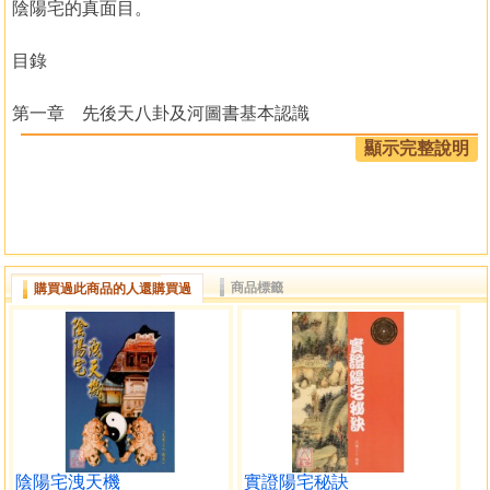
陰陽宅的真面目。
目錄
第一章 先後天八卦及河圖書基本認識
河圖
顯示完整說明
洛書
先天八卦
後天八卦
先後天八卦併用
先天八卦配河圖之象
商品標籤
購買過此商品的人還購買過
後天八卦配河圖之象
先天八卦配洛書之數
後天八卦配洛書之數
白陽八卦圖
第二章 陰陽宅勘察實景攝影實證篇
照片 五十四張
第三章 陽宅吉凶實例繪圖解說
圖例一～圖例九○
陰陽宅洩天機
實證陽宅秘訣