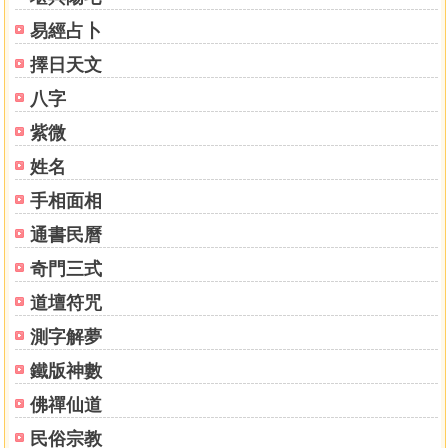
乙亥
易經占卜
乙酉
乙未
擇日天文
乙巳
八字
乙卯
丙寅
紫微
丙子
姓名
丙戌
手相面相
丙申
丙午
通書民曆
丙辰
奇門三式
丁卯
戊寅
道壇符咒
戊子
測字解夢
戊戌
戊申
鐵版神數
己巳
佛禪仙道
己卯
民俗宗教
己丑