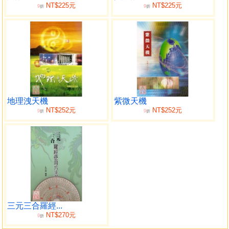
NT$225元
NT$225元
9
9
第四章 三元地理真訣篇
折
折
丑山未向 重點說明
艮山坤向 重點說明
寅山申向 重點說明
甲山庚向 重點說明
卯山酉向 重點說明
乙山辛向 重點說明
辰山戌向 重點說明
地理洩天機
紫微天機
巽山乾向 重點說明
NT$252元
NT$252元
9
9
折
折
巳山亥向 重點說明
丙山王向 重點說明
午山子向 重點說明
丁山癸向 重點說明
未山丑向 重點說明
坤山艮向 重點說明
申山寅向 重點說明
庚山甲向 重點說明
三元三合羅經...
NT$270元
酉山卯向 重點說明
9
折
辛山乙向 重點說明