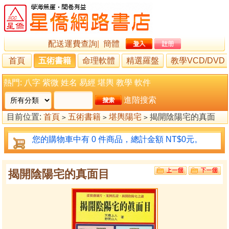
配送運費查詢
|
簡體
首頁
五術書籍
命理軟體
精選羅盤
教學VCD/DVD
熱門:
八字
紫微
姓名
易經
堪輿
教學
軟件
進階搜索
目前位置:
首頁
五術書籍
堪輿陽宅
揭開陰陽宅的真面
>
>
>
目
您的購物車中有 0 件商品，總計金額 NT$0元。
揭開陰陽宅的真面目