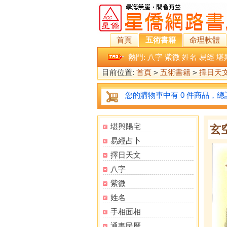
首頁
五術書籍
命理軟體
熱門:
八字
紫微
姓名
易經
堪
目前位置:
首頁
>
五術書籍
>
擇日天
您的購物車中有 0 件商品，總計
堪輿陽宅
玄
易經占卜
擇日天文
八字
紫微
姓名
手相面相
通書民曆