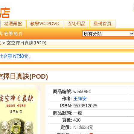
精選羅盤
教學VCD/DVD
五術用品
星僑首頁
輿
教學
軟件
文
>
玄空擇日真訣(POD)
金額 NT$0元。
空擇日真訣(POD)
商品編號
: wla508-1
作者
:
王祥安
ISBN
: 9573512025
商品狀態
: 一般
頁數
: 400
定價:
NT$638元