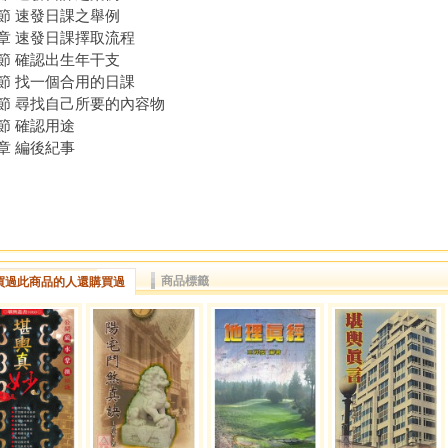
節 速發日課之舉例
章 速發日課擇取流程
節 確認出生年干支
節 找一個合用的日課
節 尋找自己所要的內容物
節 確認用途
章 編後紀事
商品標籤
買過此商品的人還購買過