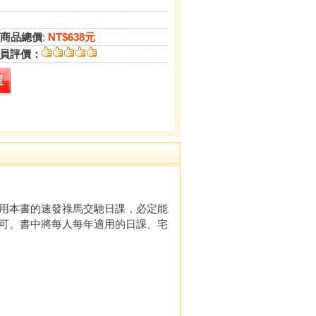
商品總價
:
NT$638元
員評價：
用本書的速發祿馬交馳日課，必定能
可。書中將每人每年適用的日課、宅