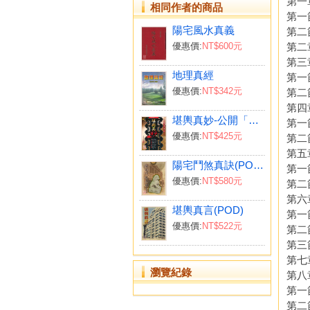
第一
相同作者的商品
第一
陽宅風水真義
第二
第二
優惠價:
NT$600元
第三
地理真經
第一
優惠價:
NT$342元
第二
第四
堪輿真妙-公開「風水紫微、玄空擇日、宅斷」秘訣
第一
優惠價:
NT$425元
第二
第五
陽宅鬥煞真訣(POD)
第一
優惠價:
NT$580元
第二
第六
堪輿真言(POD)
第一
優惠價:
NT$522元
第二
第三
第七
瀏覽紀錄
第八
第一
第二