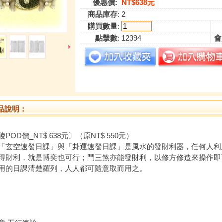
優惠價:
NT$638元
商品庫存
: 2
購買數量
:
點擊數
: 12394
會
品說明：
POD價_NT$ 638元〕（原NT$ 550元）
空速發日課」與「卦運速發日課」是風水的發財利器，任何人利
得財利，就是博奕也可行；鬥三煞亦能發財利，以修方修造來操作即
用的日課清楚羅列，人人都可隨意取而用之。