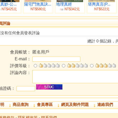
真妙-公...
陽宅鬥煞真訣...
地理真經
堪輿真言(P...
NT$425元
NT$580元
NT$342元
NT$522元
9
折
折
員評論
前沒有任何會員發表評論
總計 0 個記錄，共
會員帳號：
匿名用戶
E-mail：
評價等級：
評論內容：
驗證碼：
說明
商品查詢
會員專區
網頁及郵件問題
連絡我們
服務條款
-
隱私權政策
-
聯系我們