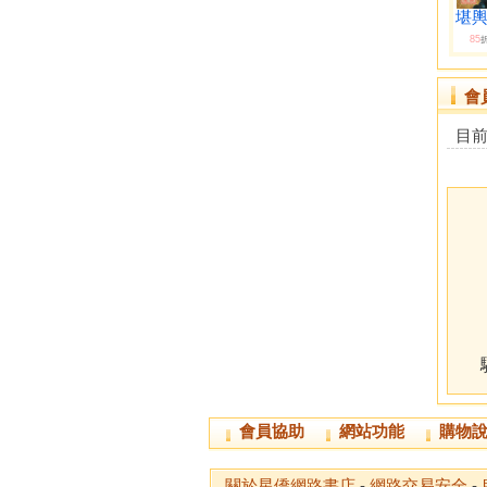
堪輿
85
會
目
會員協助
網站功能
購物
關於星僑網路書店
-
網路交易安全
-