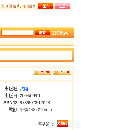
配送運費查詢
|
簡體
進階搜索
出版社
:
武陵
出版日
: 2004/06/01
ISBN13
: 9789573512028
裝訂
: 平裝148x210mm
匯率參考: