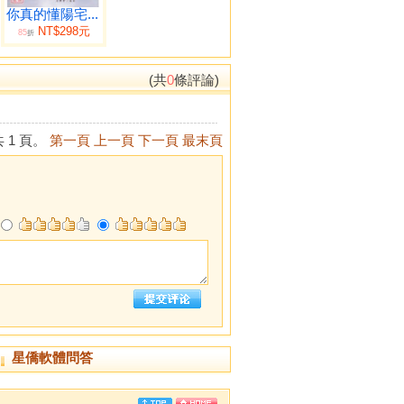
你真的懂陽宅...
NT$298元
85
折
(共
0
條評論)
 1 頁。
第一頁
上一頁
下一頁
最末頁
星僑軟體問答