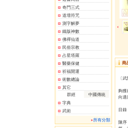
奇門三式
道壇符咒
測字解夢
鐵版神數
佛禪仙道
民俗宗教
占星塔羅
商
醫藥保健
祈福開運
〔武陵
術數總論
「玄
其它
夠獲
群經
中國傳統
向適
字典
目錄
武術
所有分類
陳序