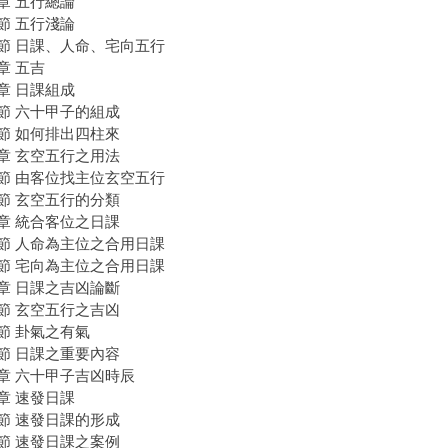
章 五行總論
節 五行淺論
節 日課、人命、宅向五行
章 五吉
章 日課組成
節 六十甲子的組成
節 如何排出四柱來
章 玄空五行之用法
節 由客位找主位玄空五行
節 玄空五行的分類
章 統合客位之日課
節 人命為主位之合用日課
節 宅向為主位之合用日課
章 日課之吉凶論斷
節 玄空五行之吉凶
節 卦氣之有氣
節 日課之重要內容
章 六十甲子吉凶時辰
章 速發日課
節 速發日課的形成
節 速發日課之案例