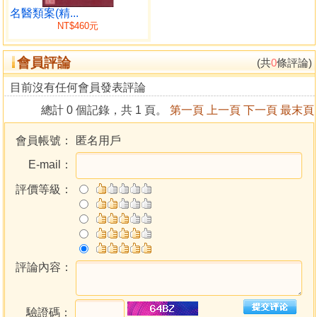
養未仕。乃取易讀。于釜山草堂。六季不能窺其毫髮。遂遠
名醫類案(精...
NT$460元
客萬縣求溪深山之中。沈潛反復忘寢忘食。有季思之。思之
鬼神。通之數季。而悟伏羲文王周公之象。又數季而悟文玉
會員評論
序卦。孔子雜卦又數季而悟卦變之非。始于隆慶四季。庚午
(共
0
條評論)
終于。萬曆二十六季成。成二十九季而後成書。正所謂困而
目前沒有任何會員發表評論
知之也。
總計 0 個記錄，共 1 頁。
第一頁
上一頁
下一頁
最末頁
既悟之後。始知易非前聖安排穿鑿。乃造化自然之妙。
一陰一陽。內之外之。橫之縱之。順之逆之。莫非易也。始
會員帳號：
匿名用戶
知至精者易也。至變者易也。至神者易也。 始知繫辭所謂所
E-mail：
居而安者易之序也。錯綜其數。非中爻不備。二與四同功。
三與五同功。數語反作。說卦序卦。雜卦于十翼之末。孔子
評價等級：
教後之學易者。亦明白親切。但人自不察。惟篤信諸儒之
註。而不留心詳審。 孔子十翼之言。宜乎長夜至今日也。註
既成。乃僭于伏羲文王圓圖。之前新畫。一圖以見聖人作易
之原。又畫八卦變六十四卦圖。又畫八卦所屬相錯圖。又畫
八卦所屬自相綜。文王序卦正綜圖。又畫八卦四正四隅。相
評論內容：
綜文王序卦雜綜圖。又發明八卦正位。及上下經篇義。并各
字義。又發明六十四比。啟蒙又考定繫辭上下。 傳又補定說
驗證碼：