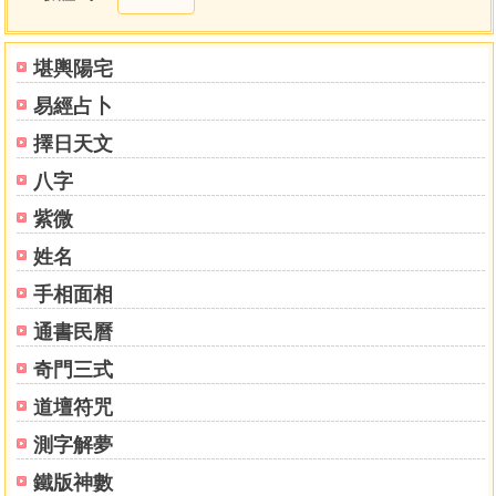
卦。傳以廣八卦之象。又改正集註分卷。又發明孔子十翼。
其註先訓。釋象義字義及錯綜義。後加一圈。方訓釋本卦。
本爻正意象數言于前。義理言于後。其百家註易。諸儒雖不
堪輿陽宅
知其象。不知序卦。雜卦及卦變之非。止言其理。若于言理
易經占卜
之中間。有不悖于經者。雖一字半句。亦必採而集之。名曰
周易集註。庶讀易者開卷。豁然可以少窺四聖。宗廟百官千
擇日天文
萬一矣。
八字
孔子曰。蓋有不知而作之者。我無是也。孟子曰。予豈
好辨哉。予不得已也。聖賢立言。不容不自任。類如此德。
紫微
因四聖之易。千載長夜。乃將纂脩性理大全。去取于其間。
姓名
要附以數季。所悟之象數以成。盛時一代之書。是以忘其愚
手相面相
陋。改正先儒註疏之僭妄。未暇論及云。
萬歷戊戌春三月念二日 梁山後學來知德序
通書民曆
奇門三式
目錄
道壇符咒
首卷
測字解夢
傳
雜說
鐵版神數