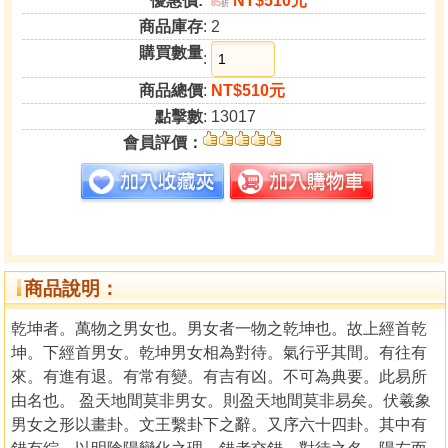
優惠價:
NT$510元
85
折
商品庫存
: 2
購買數量
:
商品總價
:
NT$510元
點擊數
: 13017
會員評價：
商品說明：
乾坤者。萬物之男女也。男女者一物之乾坤也。故上經首乾
坤。下經首男女。乾坤男女相為對待。氣行乎其間。有往有
來。有進有退。有常有變。有吉有凶。不可為典要。此易所
由名也。 盈天地間莫非男女。則盈天地間莫非易矣。伏羲象
男女之形以畫卦。文王繫卦下之辭。又序六十四卦。其中有