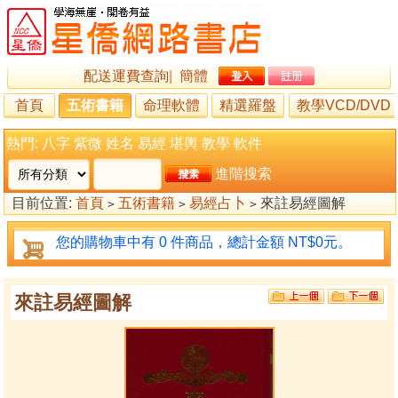
配送運費查詢
|
簡體
首頁
五術書籍
命理軟體
精選羅盤
教學VCD/DVD
熱門:
八字
紫微
姓名
易經
堪輿
教學
軟件
進階搜索
目前位置:
首頁
五術書籍
易經占卜
來註易經圖解
>
>
>
您的購物車中有 0 件商品，總計金額 NT$0元。
來註易經圖解