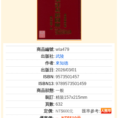
商品編號
: wla479
出版社
:
武陵
作者
:
來知德
出版日
: 2026/03/01
ISBN
: 9573501457
ISBN13
: 9789573501459
商品狀態
: 一般
裝訂
: 精裝157x215mm
頁數
: 632
定價:
NT$600元
匯率參考: