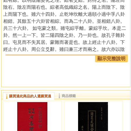
錯有綜。以明陰陽變化之理。錯者交錯。對待之名。陽左而
陰右。陰左而陽右也。綜者高低織綜之名。陽上而陰下。陰
上而陽下也。雖六十四卦。止乾坤坎離大過頤小過中孚八卦
相錯。其餘五十六卦皆相綜。而為二十八卦。並相錯八卦。
共三十六卦。 如屯蒙之類。雖屯綜乎離。蒙綜乎坎。本是二
卦。然一上一下。皆二陽四陰之卦。乃一卦也。故孔子雜卦
曰。屯見而不失其居。蒙雜而著是也。故上經止十八卦。下
經止十八卦。周公立爻辭。雖曰兼三才而兩之。故六亦以陰
陽之氣皆極子六。天地間窮上反下循環無端者。不過此六而
顯示完整說明
已。此立六爻之意也。 孔子見男女有象即有數。有數即有
理。其中之理神妙莫測。立言不一而足。故所繫之辭多于前
聖。孔子沒後。儒不知文王周公立象皆藏于序卦錯綜之中。
止以序卦為上下經之次序。乃將說卦執圖求駿。自王弼掃象
以後。註易諸儒皆以象失其傳。不言其象止言其理。
商品標籤
購買過此商品的人還購買過
儒卦變之非。于此四者。既不知則易不得其門而入。不
得其門而入。則其註疏之所言者。乃門外之粗淺。非門內之
奧妙。 是自孔子沒而易亡。已至今日矣。四聖之易。如長夜
者二干餘年。其不可長嘆也哉。夫易者象也。象也者像也。
此孔子之言也。曰像者。乃事理之彷佛。近似可以想像者