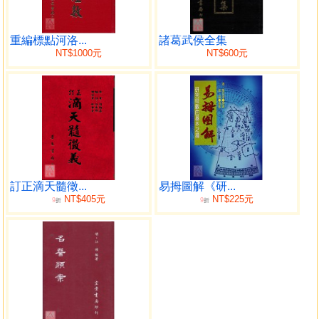
也。非真有實事也。非真有實理也。若以事論金。豈可為車
玉。豈可為鉉。若以理論虎尾。豈可履左腹。豈可人易。與
諸經不同者。全在于此如。 禹謨曰。惠迪吉從逆凶。惟影響
重編標點河洛...
諸葛武侯全集
NT$1000元
NT$600元
是真有此理也。如泰誓曰。惟十有三季。春大會于孟津。是
真有此事也。若易則無此事。無此理惟有此象而已。有象則
大小遠近精粗。千蹊萬徑之理咸宮乎。其中方可彌綸天地。
無象則所言者止一理而已。何以彌綸。故象猶鏡也。 有鏡則
萬物畢照。若舍其鏡。是無鏡而索照矣。不知其象易。不註
可也。又如以某卦。自某卦變。此虞翻之說也。後儒信而從
之。如訟卦剛來而得中。乃以為自遯。卦來不知。乃綜卦
也。
訂正滴天髓徵...
易拇圖解《研...
訟相綜乃坎之陽交。來于內而得中也。孔子贊其為天下
NT$405元
NT$225元
9
9
折
折
之至變。正在于此。 益乾所屬。綜乎坤坎所屬。綜乎離艮所
屬。綜乎巽震所屬綜乎。兌乃伏羲之八卦。一順一逆。自然
之對待也。非文王之安排也。惟需訟相。綜故雜卦曰。需不
進也。訟不親也。若遯則綜大壯。故雜卦曰大壯。則止遯。
則退也。 見于孔子雜卦。傳昭昭如此而。乃曰訟。自遯來失
之千里矣。此所以謂四聖之易如長夜者此也。德生去孔子二
千餘季。且賦性愚劣。又居僻地。無人傳授。因父母病。侍