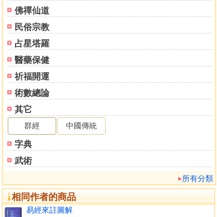
啟蒙
佛禪仙道
一卷
民俗宗教
乾
坤
占星塔羅
二卷
醫藥保健
屯
蒙
祈福開運
需
術數總論
訟
其它
三卷
師
群經
中國傳統
比
字典
小畜
履
武術
泰
所有分類
否
四卷
相同作者的商品
同人
易經來註圖解
大有