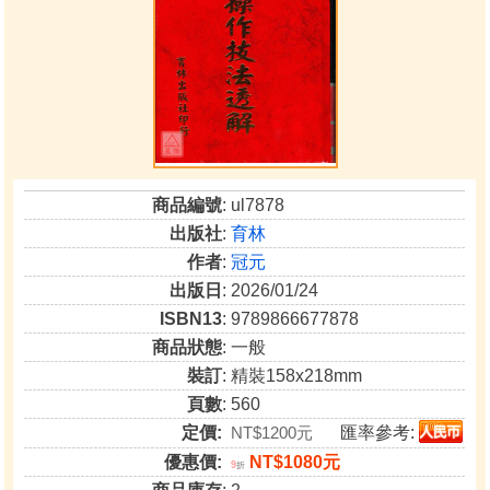
商品編號
: ul7878
出版社
:
育林
作者
:
冠元
出版日
: 2026/01/24
ISBN13
: 9789866677878
商品狀態
: 一般
裝訂
: 精裝158x218mm
頁數
: 560
定價:
NT$1200元
匯率參考:
優惠價:
NT$1080元
9
折