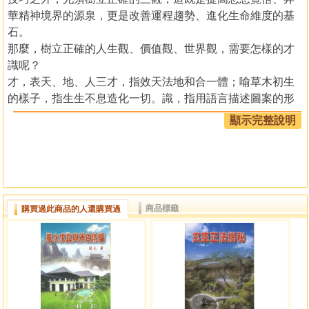
華精神境界的源泉，更是改善運程趨勢、進化生命維度的基
石。
那麼，樹立正確的人生觀、價值觀、世界觀，需要怎樣的才
識呢？
才，表天、地、人三才，指效天法地和合一體；喻草木初生
的樣子，指生生不息造化一切。識，指用語言描述圖案的形
狀和細節，即對事物的感知辨別，能明理啟慧扶正祛邪；指
顯示完整說明
能談論的話題僅限於某個範圍，即要突破認知的局限，以整
體觀處理好局部。
可以說，有此才德方謂﹁能力﹂，得此識見方談﹁知道﹂。
一個才識兼備的人，憑藉正確的三觀，就會克服獸性、降伏
魔性、秉持人性、彰顯神性︵注：對魔與神的解釋，請參閱
商品標籤
購買過此商品的人還購買過
由臺灣育林出版社印行的︽玄空正法揭秘︾︶，散發出真、
善、美的正能量，展現出良好的文化內涵和文明素養，這是
人類最基本的倫理道德形態。
風水作為神傳文化，研究的是人與天地之間的相互交感，主
張人去參天地以贊化育，它的積極作用在於﹁以術指點幫人
調理，為解決生存問題和提升生活品質；用德勸化助人明