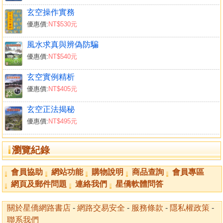
求。既生貪求，即是煩惱。煩惱妄想，憂苦身心，便遭濁
玄空操作實務
辱，流浪生死，長沉苦海，永失真道。﹂太上老君告誡世
優惠價:
NT$530元
人，妄念貪欲是產生煩惱、深陷苦難的禍根，是蒙蔽心性、
出賣靈魂的罪因，這種人若沒有迷途知返、懺悔改過的話，
風水求真與辨偽防騙
將會永遠失去大道的滋養，終究難逃恢恢天網落個直墮地獄
優惠價:
NT$540元
的下場。
玄空實例精析
以上所述，是人人皆能明瞭的常識，可惜如此至簡的大道之
優惠價:
NT$405元
理，世人因心擾欲牽使自己的清淨本性被三毒六欲蒙蔽和侵
蝕，以致棄簡從繁做出背道而馳的愚行。
玄空正法揭秘
那麼，如何澄其心、遣其欲呢？唯有開智與悟道。智如何
優惠價:
NT$495元
開？智者從知從日，日為太陽、為中心、為上天、為光明，
唯以遵循天道法則、尊重天賦人權，才能破開迷障把所學的
瀏覽紀錄
知識服務于人文以化天下、打開心量把覺醒的良知推廣至人
倫來守五常，依此努力必可使自己閃耀出人性的光芒。
會員協助
網站功能
購物說明
商品查詢
會員專區
悟道二字從構造看是：反觀吾心、首察見行，當我們用眼睛
網頁及郵件問題
連絡我們
星僑軟體問答
﹁向內洞觀自己的陰暗心理，向外洞察社會的黑暗現象﹂時
又能反省改過、懺悔贖罪和予以揭露、敢於抨擊，方可斷絕
關於星僑網路書店
-
網路交易安全
-
服務條款
-
隱私權政策
-
無厭之欲、非分之念，也就﹁我心複放光明、行為重現剛
聯系我們
正﹂。