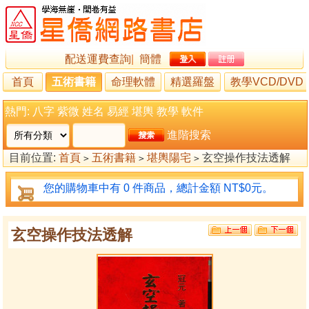
配送運費查詢
|
簡體
首頁
五術書籍
命理軟體
精選羅盤
教學VCD/DVD
熱門:
八字
紫微
姓名
易經
堪輿
教學
軟件
進階搜索
目前位置:
首頁
五術書籍
堪輿陽宅
玄空操作技法透解
>
>
>
您的購物車中有 0 件商品，總計金額 NT$0元。
玄空操作技法透解