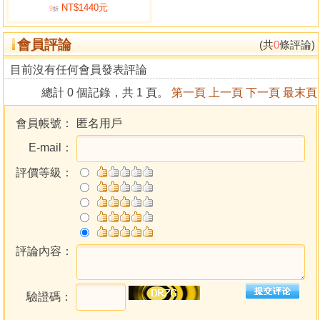
NT$1440元
容，請參閱︽玄空正法揭秘︾︶對所學秘法一定要做好保
9
折
密，假若洩露後被憑術妄為的愚師、心術不正的痞師掌握，
會員評論
那麼對眾生的傷害、社會的危害將是不可估量。對洩密者來
(共
0
條評論)
講，除了會連帶承受由此引起的造惡果報和上天懲罰外，還
目前沒有任何會員發表評論
會因違誓而折損自身福報陰德和毀壞自性元神道果。﹂同
總計 0 個記錄，共 1 頁。
第一頁
上一頁
下一頁
最末頁
時，我也考慮到學員中難免會有存非分之想、貪不義之利
者，於是又嚴正警告：﹁如果發生洩密事件，勢必擾亂同門
會員帳號：
匿名用戶
的心智和破壞技理的傳播，為了杜絕惡習蔓延和根治學術不
E-mail：
端，我就把學員班上傳授的實操秘法撰寫成書公佈於眾，由
此產生的﹃功，悉數回饋大道及天地；過，皆由違誓洩密者
評價等級：
受報﹄。另外，原定﹃一次付費的初級學員通過考核，晉升
弟子一律免費傳授更高天機秘訣﹄的優惠，改成﹃對弟子將
延期招收並嚴格篩選，拜師費是以我的名義用於捐贈來贖
愆﹄的方式﹂。
值此傳統文化復興之際，敝人雖然有﹁重振風水學術、再塑
評論內容：
道德信仰﹂的宏願，但畏於﹁亂泄天機會遭天譴﹂的告誡，
一直未敢把玄空飛星的運用秘訣及現代陽宅的操作技法付諸
驗證碼：
筆端。
現在，有位學員因懼於家裡接連發生不順才坦白自己洩密，