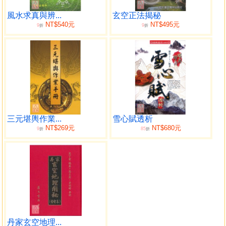
道，來維護生態平衡和實現生命價值﹂。敝人通過調理陽
宅，使許多福主的境遇由困頓窘迫趨向通達順利、性情從煩
風水求真與辨...
玄空正法揭秘
NT$540元
NT$495元
9
9
惱鬱悶轉為舒暢愉悅、品行自積重難返化作痛改前非，在見
折
折
證風水不可思議的功效後，為了能讓眾生受到惠澤，我毅然
決然把諸多歷來是秘而不宣的實操秘訣傾囊相授。並且，於
2008年起在開班時做到﹁先免費試聽後交納學費、對學員負
責向天地立誓、講出布動水的諸多條件、指正錯誤退還全額
學費﹂這四點信譽保證，2016 年起積極鼓勵學員在群裡公開
發佈自家實例，通過﹁先是各位參與論斷，其次反饋吉凶事
項，最後列出推導過程﹂這三步來驗證所學以增強信心。這
三元堪輿作業...
雪心賦透析
二種在風水界首開先河的舉措，對師者而言是檢驗其有無真
NT$269元
NT$680元
9
85
折
折
才實學的試金石，我主動為自己設置門檻是為了讓學員們能
安心研學、潛心練習以早日掌握秘技，﹁學有所成，學以致
用﹂這八字不但是我的執教理念，更是對學員們的殷切期
望。我深知﹁天機不可輕泄、正法不可妄傳﹂的戒律，也明
白﹁有正
必有負、負負能得正﹂的規律，故而在對宣過誓的學員傳授
實操技法時，更是諄諄告誡：﹁風水有多大的正面作用就必
定存在多大的負面效應，務必堅守誓言︵注：關於宣誓的內
丹家玄空地理...