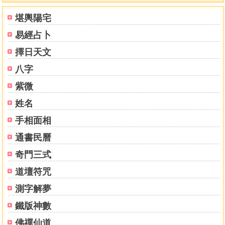
鑒於他以違誓的代價促成我寫出這本填補風水領域中尚屬研
堪輿陽宅
究空白的著作，就不再公開姓名為其保留一點臉面。
易經占卜
﹁道可道，非常道。名可名，非常名﹂出自︽道德經︾第一
章，老子開宗明義闡述：大道無法用言語來說道，名相無法
擇日天文
用文字來命名。因為人受知識、見識的限制，對這個世界的
八字
認識極為膚淺，在浩瀚無垠的宇宙面前根本不足以言道定
名。其實，從地球在星空中的地位來看，已經兆示我們尚處
紫微
於宇宙中很低級的文明層次。
姓名
對宇宙的起源和演化，聖人老子在︽道德經︾第二十五章
手相面相
雲：﹁有物混成，先天地生。寂兮寥兮，獨立而不改，周行
而不殆，可以為天下母。吾不知其名，字之曰道，強為之名
通書民曆
曰大。﹂意思是說，有個渾然合一的物體，在天地形成之前
奇門三式
就已經存在，它既寂靜無聲又寥闊無形，獨立長存而永不變
改，循環運行而永不停殆，可以將其看作是最為初始的本
道壇符咒
源，我不知其名稱，就取之為﹁道﹂，再勉強取名為
測字解夢
﹁大﹂。
道創生的宇宙星辰、天地萬物是由具備超強法力的﹁神﹂
鐵版神數
︵注：﹁大﹂的篆書是正面站立的人，這是神的形象；
佛禪仙道