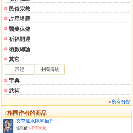
﹁大﹂是人合一體與人有擔當，賦予神性的人。關於神的能
民俗宗教
力，請參閱於2014 年10月掛名香港四季出版社自費印行的
︽道德講堂︾︶來主持管理維護秩序的。可見，道主宰著自
占星塔羅
然界中的一切，是萬物化育的根源，是事物運動變化必須遵
醫藥保健
循的規律。神是按照自然規律來造化萬物的光體生命，以真
愛促進萬物之間和諧共存有序發展。
祈福開運
︽道德經︾又雲：﹁道大，天大，地大，人亦大。域中有四
術數總論
大，而王居其一焉。﹂人之所以為大，乃因人是萬物之靈，
其它
能夠通過運用思維，效法天地啟迪智慧，遵循陰陽變化規
律，最大限度發揮主觀能動性來實現人生價值的最大化。我
群經
中國傳統
們亦需明白，人的意識是每時每刻都在發生著變化，若沒有
字典
良知作為指引，人生就會失去方向，以致隨心所欲地做出逾
越規矩，甚則觸犯法律的行為，這樣就罪莫大焉。所以，老
武術
子認為唯有以道義為王︵注：此王，既非掌權者，更非獨裁
所有分類
者，而是指君子和公民︶的人，才稱得上是域中四大之一。
至於那些違道昧德、棄義悖理的無恥之徒，早已喪失尊嚴、
相同作者的商品
丟失人格，淪為空有皮囊的行屍走肉。
玄空風水陽宅操作
︽常清靜經︾雲：﹁眾生所以不得真道者，為有妄心。既有
優惠價:
NT$530元
妄心，即驚其神。既驚其神，即著萬物。既著萬物，即生貪