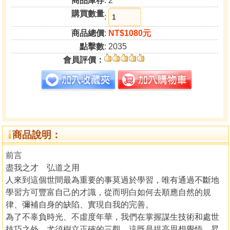
商品庫存
: 2
購買數量
:
商品總價
:
NT$1080元
點擊數
: 2035
會員評價：
商品說明：
前言
盡我之才 弘道之用
人來到這個世間最為重要的事莫過於學習，唯有通過不斷地
學習方可豐富自己的才識，從而明白如何去順應自然的規
律、彌補自身的缺陷、實現自我的完善。
為了不辜負時光、不虛度年華，我們在掌握謀生技術和處世
技巧之外，尤須樹立正確的三觀，這既是提高思想覺悟、昇