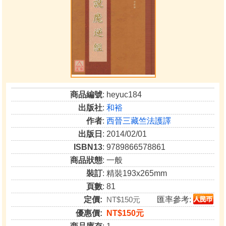
商品編號
: heyuc184
出版社
:
和裕
作者
:
西晉三藏竺法護譯
出版日
: 2014/02/01
ISBN13
: 9789866578861
商品狀態
: 一般
裝訂
: 精裝193x265mm
頁數
: 81
定價:
NT$150元
匯率參考:
優惠價:
NT$150元