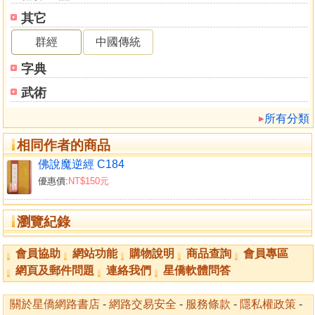
其它
群經
中國傳統
字典
武術
所有分類
相同作者的商品
佛說魔逆經 C184
優惠價:
NT$150元
瀏覽紀錄
會員協助
網站功能
購物說明
商品查詢
會員專區
網頁及郵件問題
連絡我們
星僑軟體問答
關於星僑網路書店
-
網路交易安全
-
服務條款
-
隱私權政策
-