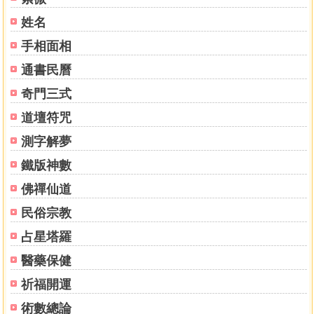
姓名
手相面相
通書民曆
奇門三式
道壇符咒
測字解夢
鐵版神數
佛禪仙道
民俗宗教
占星塔羅
醫藥保健
祈福開運
術數總論