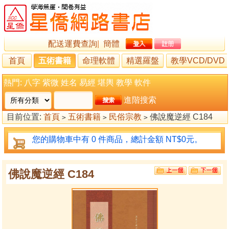
配送運費查詢
|
簡體
首頁
五術書籍
命理軟體
精選羅盤
教學VCD/DVD
熱門:
八字
紫微
姓名
易經
堪輿
教學
軟件
進階搜索
目前位置:
首頁
五術書籍
民俗宗教
佛說魔逆經 C184
>
>
>
您的購物車中有 0 件商品，總計金額 NT$0元。
佛說魔逆經 C184