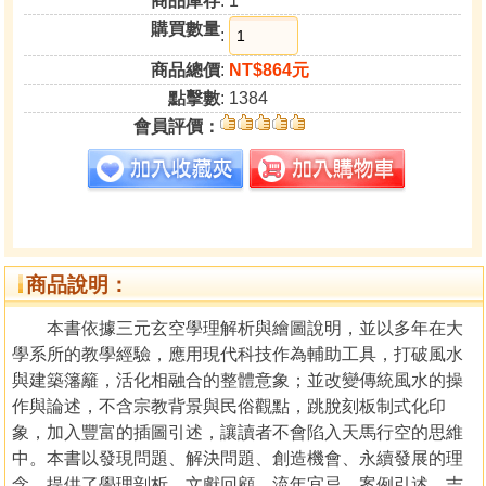
商品庫存
: 1
購買數量
:
商品總價
:
NT$864元
點擊數
: 1384
會員評價：
商品說明：
本書依據三元玄空學理解析與繪圖說明，並以多年在大
學系所的教學經驗，應用現代科技作為輔助工具，打破風水
與建築籓籬，活化相融合的整體意象；並改變傳統風水的操
作與論述，不含宗教背景與民俗觀點，跳脫刻板制式化印
象，加入豐富的插圖引述，讓讀者不會陷入天馬行空的思維
中。本書以發現問題、解決問題、創造機會、永續發展的理
念，提供了學理剖析、文獻回顧、流年宜忌、案例引述、吉