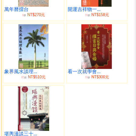
多元的建築世界中，率先啟用衛星相關圖資疊合應用，操作
過程呈現了融和與創新的共構模式，願將建築風水之營建實
萬年曆擂台
開運吉祥物一...
NT$270元
NT$158元
9
79
務、空間整合、論文研究相關心得，分享大眾，期望帶動傳
折
折
統風水文化之研究風潮，既承襲傳統文化，又能在現代建築
中蛻變出創新的共構模式，有助於強化風水學在現代建築上
更廣泛的應用。
胡氏有關堪輿之著作如下：
1997~2026年《陽宅風水指南》(30冊) 台灣瑞成出版社
2004年《胡肇台論建築風水》台灣瑞成出版社
象界風水談理...
看一次就學會...
2006年《風水新視角論建築風水》台灣瑞成出版社
NT$510元
NT$300元
85
79
折
折
2011年《居家風水佈置空間手冊》湖南美術出版社
2013年《建築風水的幸福樂章-風水然居》台灣瑞成出版
社
中國風水在建築選址定向之應用(論文)
建築風水理論整合及建構吉凶應用模式(論文)
序
現代建築，在科技發達的今日，現代人講究機能、藝
堪輿漫談三十...