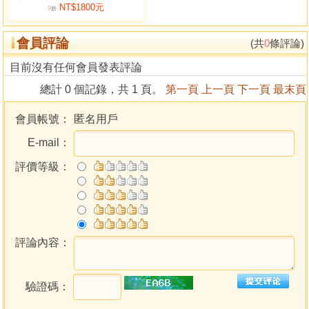
NT$1800元
術、建構、風水的需求。反觀，城鄉差距逐漸縮小，造成都
9
折
市高樓林立，看不到山，也不見河流，是無法滿足山環水
會員評論
繞，氣聚有情的境界。因此，為營造一個理想的建築空間，
(共
0
條評論)
表現形式著重在三方面，如推算恰當的時機、擇定合宜的基
目前沒有任何會員發表評論
址朝向、規劃有利空間的格局，力求和諧均衡發展 ，這種調
總計 0 個記錄，共 1 頁。
第一頁
上一頁
下一頁
最末頁
控機制，將成為現代風水整合升級之一門學問。
會員帳號：
匿名用戶
家父 胡敏如 (洑溪)先生 研習玄空風水四十餘年，秉持虛
E-mail：
懷若谷之精神，以服務人生為本，深得各界之好評。筆者自
幼耳濡目染，受其薰陶，深知玄空真理，惟觀察宅相，佈局
評價等級：
構圖費時，且卦理計算易生錯誤，造成判斷有誤。因此，參
採學理解析、務實實踐引證寫成本書，除供教學使用外，並
提供各同好參考與指教
評論內容：
驗證碼：