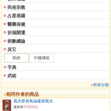
民俗宗教
占星塔羅
醫藥保健
祈福開運
術數總論
其它
群經
中國傳統
字典
武術
所有分類
相同作者的商品
風水新視角論建築風水
優惠價:
NT$540元