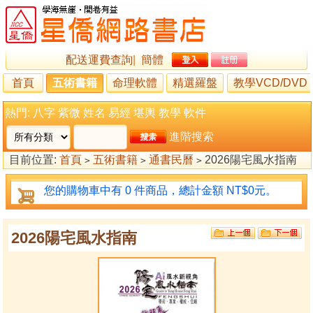
配送運費查詢
|
簡體
首頁
五術書籍
命理軟體
精選羅盤
教學VCD/DVD
熱門:
八字
紫微
姓名
易經
堪輿
教學
軟件
進階搜索
目前位置:
首頁
五術書籍
通書民曆
2026陽宅風水指南
>
>
>
您的購物車中有 0 件商品，總計金額 NT$0元。
2026陽宅風水指南