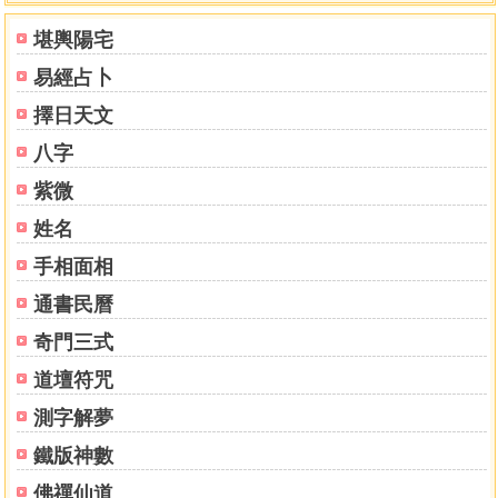
堪輿陽宅
易經占卜
擇日天文
八字
紫微
姓名
手相面相
通書民曆
奇門三式
道壇符咒
測字解夢
鐵版神數
佛禪仙道