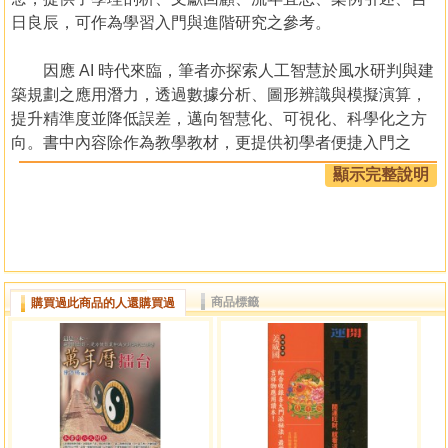
日良辰，可作為學習入門與進階研究之參考。
因應 AI 時代來臨，筆者亦探索人工智慧於風水研判與建
築規劃之應用潛力，透過數據分析、圖形辨識與模擬演算，
提升精準度並降低誤差，邁向智慧化、可視化、科學化之方
向。書中內容除作為教學教材，更提供初學者便捷入門之
徑，亦為實務與學術交流之參考。
顯示完整說明
作者簡介
胡肇台
國立高雄工專化工與土木科、國立高雄師大化學系畢
業；國立高雄第一科技大學營建工程碩士、國立屏東科技大
商品標籤
購買過此商品的人還購買過
學土木工程博士，台灣采奕傳播科技股份有限公司設計總
監，大學系所建築風水與風水哲學兼任助理教授，前高雄市
政府水工處總工程司。
胡氏追隨父親（胡敏如先生）縱情深研堪輿三十餘年，
繼承整合、理性提煉、科技輔助、創新升級為理念，體現了
人對環境的感知與心理需求，並追求各專業的和諧共存，在