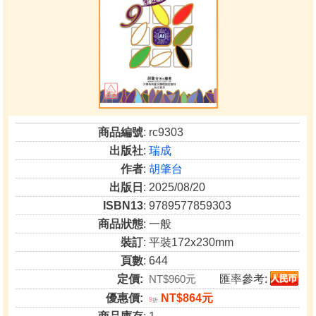
商品編號
: rc9303
出版社
:
瑞成
作者
:
胡肇台
出版日
: 2025/08/20
ISBN13
: 9789577859303
商品狀態
: 一般
裝訂
: 平裝172x230mm
頁數
: 644
定價:
NT$960元
匯率參考:
優惠價:
NT$864元
9
折