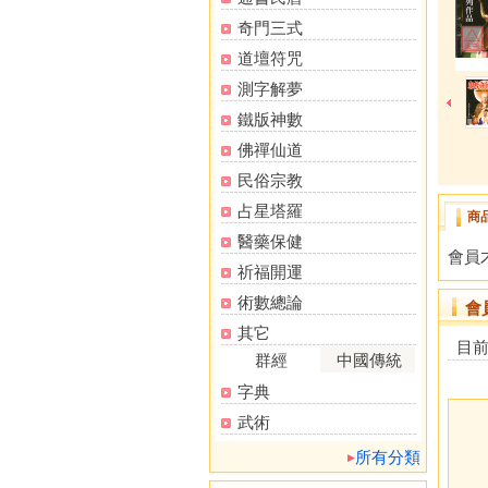
奇門三式
道壇符咒
測字解夢
鐵版神數
佛禪仙道
民俗宗教
占星塔羅
商
醫藥保健
會員
祈福開運
術數總論
會
其它
目
群經
中國傳統
字典
武術
所有分類