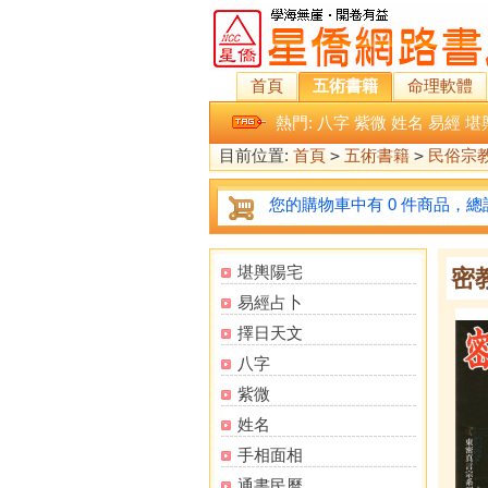
首頁
五術書籍
命理軟體
熱門:
八字
紫微
姓名
易經
堪
目前位置:
首頁
>
五術書籍
>
民俗宗
您的購物車中有 0 件商品，總計
堪輿陽宅
密
易經占卜
擇日天文
八字
紫微
姓名
手相面相
通書民曆