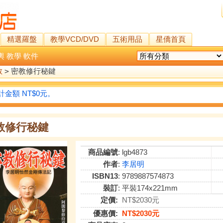
精選羅盤
教學VCD/DVD
五術用品
星僑首頁
輿
教學
軟件
教
>
密教修行秘鍵
金額 NT$0元。
教修行秘鍵
商品編號
: lgb4873
作者
:
李居明
ISBN13
: 9789887574873
裝訂
: 平裝174x221mm
定價:
NT$2030元
優惠價:
NT$2030元