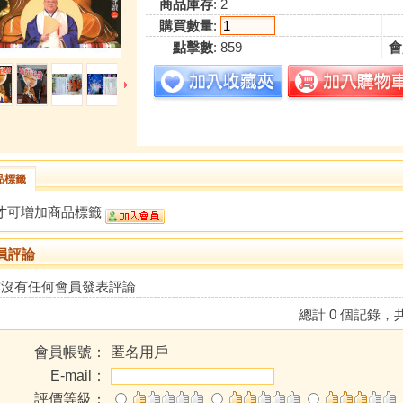
商品庫存
: 2
購買數量
:
點擊數
: 859
會
品標籤
才可增加商品標籤
員評論
前沒有任何會員發表評論
總計 0 個記錄，共
會員帳號：
匿名用戶
E-mail：
評價等級：