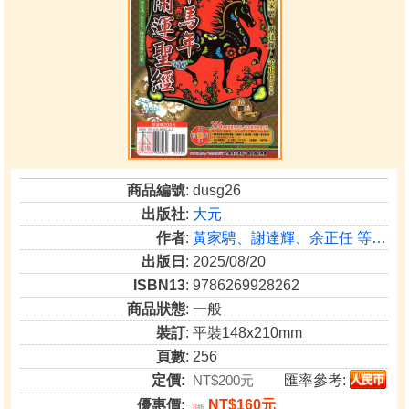
商品編號
: dusg26
出版社
:
大元
作者
:
黃家騁、謝達輝、余正任 等…
出版日
: 2025/08/20
ISBN13
: 9786269928262
商品狀態
: 一般
裝訂
: 平裝148x210mm
頁數
: 256
定價:
NT$200元
匯率參考:
優惠價:
NT$160元
8
折