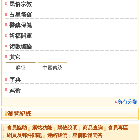
民俗宗教
占星塔羅
醫藥保健
祈福開運
術數總論
其它
群經
中國傳統
字典
武術
所有分類
瀏覽紀錄
會員協助
網站功能
購物說明
商品查詢
會員專區
網頁及郵件問題
連絡我們
星僑軟體問答