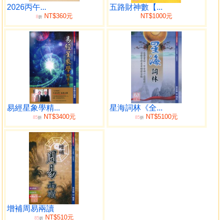
2026丙午...
五路財神數【...
NT$360元
NT$1000元
8
折
易經星象學精...
星海詞林《全...
NT$3400元
NT$5100元
85
85
折
折
增補周易兩讀
NT$510元
85
折