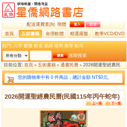
配送運費查詢
|
簡體
首頁
五術書籍
命理軟體
精選羅盤
教學VCD/DVD
熱門:
八字
紫微
姓名
易經
堪輿
教學
軟件
進階搜索
目前位置:
首頁
五術書籍
通書民曆
2026開運聖經農民
>
>
>
曆(民國115年丙午蛇年)
您的購物車中有 0 件商品，總計金額 NT$0元。
2026開運聖經農民曆(民國115年丙午蛇年)