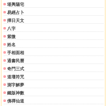
堪輿陽宅
易經占卜
擇日天文
八字
紫微
姓名
手相面相
通書民曆
奇門三式
道壇符咒
測字解夢
鐵版神數
佛禪仙道