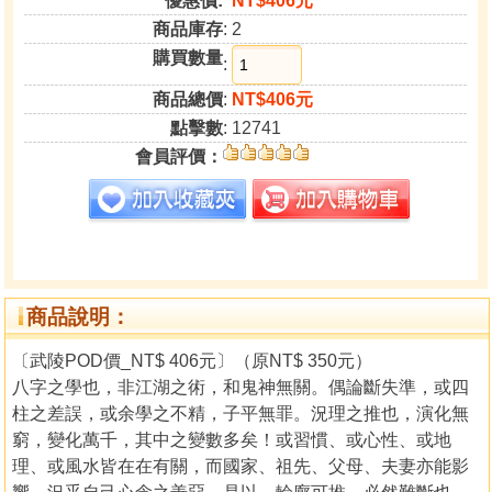
優惠價:
NT$406元
商品庫存
: 2
購買數量
:
商品總價
:
NT$406元
點擊數
: 12741
會員評價：
商品說明：
〔武陵POD價_NT$ 406元〕（原NT$ 350元）
八字之學也，非江湖之術，和鬼神無關。偶論斷失準，或四
柱之差誤，或余學之不精，子平無罪。況理之推也，演化無
窮，變化萬千，其中之變數多矣！或習慣、或心性、或地
理、或風水皆在在有關，而國家、祖先、父母、夫妻亦能影