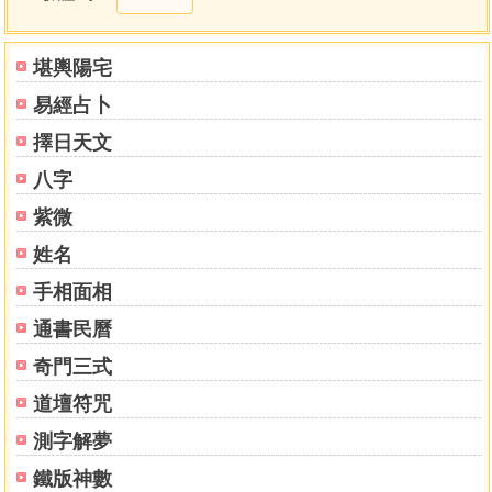
旺相休囚死
子平平衡原理
比肩、劫財和建祿、陽刃
堪輿陽宅
根和虛浮
易經占卜
喜、忌、用神
貧富等級
擇日天文
日干之生存力
八字
子平環境觀
貴賤之等級
紫微
干支分野
姓名
歲運之波動性
手相面相
張神峰病藥說
八子大義
通書民曆
心性和我
奇門三式
婚緣和我
凶災和我
道壇符咒
漂泊之命
測字解夢
遷動和我
事業和我
鐵版神數