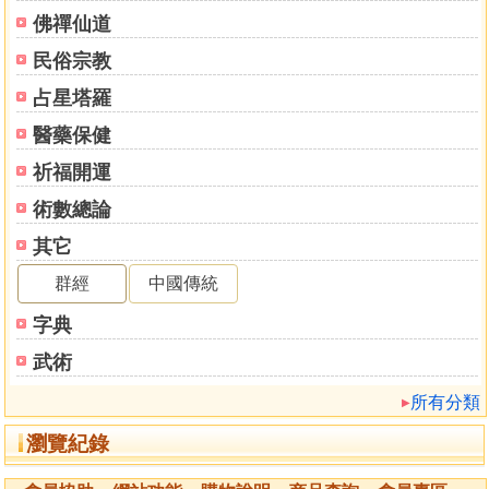
官司和我
佛禪仙道
財源和貴氣
民俗宗教
補運之道
基本批斷準則
占星塔羅
判例參考
醫藥保健
命例解說
祈福開運
術數總論
其它
群經
中國傳統
字典
武術
所有分類
瀏覽紀錄