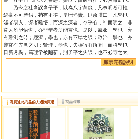
響，況乎自己心念之善惡。是以，輪廓可推，必然難斷也。
乃今之社會誤會子平，以為八字萬能，凡事明晰可推，
絲毫不可差錯，苟有不準，卑嗤怪責。則余嘆曰：凡學也，
淺者易入，深者難悟，而深之深者，存乎心，神而明之，非
常人所能悟也，亦非聖者所能言也。是以，氣象，學也，亦
有難測之時；經濟，學也，亦有不準之誤；政治，學也，亦
難常有先見之明；醫理，學也，失誤每有所聞；而科學也，
日新月異，舊理常被翻新，則子平之失誤，也不必苛之太
嚴。
顯示完整說明
然，學海雖無涯，高樓萬丈平地起，江湖之大涓細積；
今之淺者，所以就明日之深者；明日之深者，所以成後日之
微者，由淺入深，由深入微。淺論雖淺，自有其用，深論雖
深，尚待將來，則命學之同好者，習命不必太急，循循然依
序而習焉，假以時日，必有小成。學之淺者，可論財官；學
商品標籤
購買過此商品的人還購買過
之深者，可論等級；學之微者，鉅細靡遺。乃子平論己容
易，論人難，何以故？ 八字為因，心為緣，己心自知，
結果易推；有因無緣，人心不明，是以難卜，此所以佛門
曰：命非宿命，心可改；亦所以子平合化沖之難有定論之故
也。