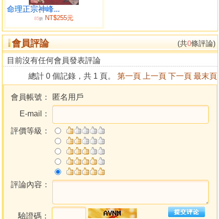
相由心生與合化沖
命理正宗神峰...
NT$255元
H2O之聯想
85
折
古今名人八字吟味
會員評論
八字的沉思
(共
0
條評論)
基本觀念
目前沒有任何會員發表評論
四柱結構
總計 0 個記錄，共 1 頁。
第一頁
上一頁
下一頁
最末頁
日干我和其環境
十神屬性及心性
會員帳號：
匿名用戶
屬性及心性之涵義
E-mail：
日干我之喜忌
日干我之生存力
評價等級：
日干喜忌再論
生剋正理及反理
命局和歲運
命局和歲運再論
我和非我
評論內容：
日干喜忌運作
寒暖濕燥
驗證碼：