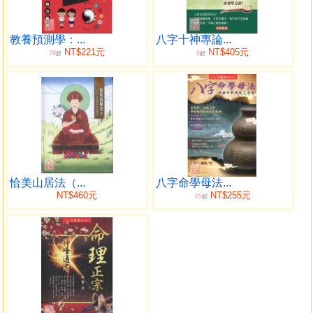
余子平之研習者，深感命學之沉淪已久，雖曰學亦有
運，興衰起伏在所難免，然後天可用，人力可補一二，茍社
會人士皆能略識子平之無，則命學將無神秘之有，人將不斥
教養預測學：...
八字十神專論...
NT$221元
NT$405元
79
9
為江湖之術、糊口之學，終得與諸學平起平坐，無有下焉；
折
折
更甚者，知守進退，避凶趨吉，擷長補短，亦有利於國家，
社會、家庭、個人焉。乃文此書，述子平之淺理，談八字之
概要，期引習者於正路，並和同好切磋焉。
目錄
子平八字之基本觀
恰美山居法（...
八字命學母法...
子平學之結構觀
NT$460元
NT$255元
85
折
子平學理之歲運觀
子平學理之環境觀
子平學理之喜忌觀
子平八字之平衡觀
實例批論參考
問答
批斷準則