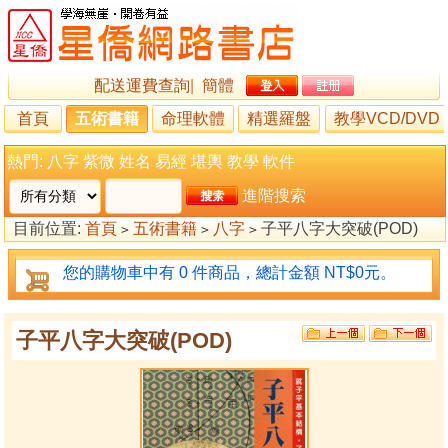
配送運費查詢
|
簡體
首頁
五術書籍
命理軟體
精選羅盤
教學VCD/DVD
熱門:
八字
紫微
姓名
易經
堪輿
教學
軟件
進階搜索
目前位置:
首頁
五術書籍
八字
子平八字大突破(POD)
>
>
>
您的購物車中有 0 件商品，總計金額 NT$0元。
子平八字大突破(POD)