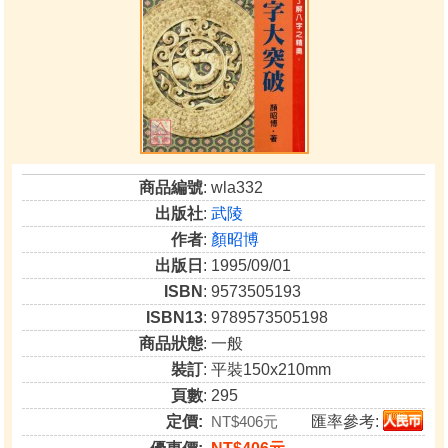
商品編號
: wla332
出版社
:
武陵
作者
:
顏昭博
出版日
: 1995/09/01
ISBN
: 9573505193
ISBN13
: 9789573505198
商品狀態
: 一般
裝訂
: 平裝150x210mm
頁數
: 295
定價:
NT$406元
匯率參考: