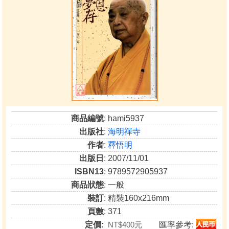
商品編號
: hami5937
出版社
:
海明禪寺
作者
:
釋悟明
出版日
: 2007/11/01
ISBN13
: 9789572905937
商品狀態
: 一般
裝訂
: 精裝160x216mm
頁數
: 371
定價:
NT$400元
匯率參考: