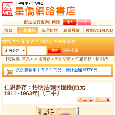
配送運費查詢
|
簡體
首頁
五術書籍
命理軟體
精選羅盤
教學VCD/DVD
熱門:
八字
紫微
姓名
易經
堪輿
教學
軟件
進階搜索
目前位置:
首頁
五術書籍
民俗宗教
仁恩夢存：悟明法
>
>
>
師回憶錄(西元1911~1963年)〔二手〕
您的購物車中有 0 件商品，總計金額 NT$0元。
仁恩夢存：悟明法師回憶錄(西元
1911~1963年)〔二手〕