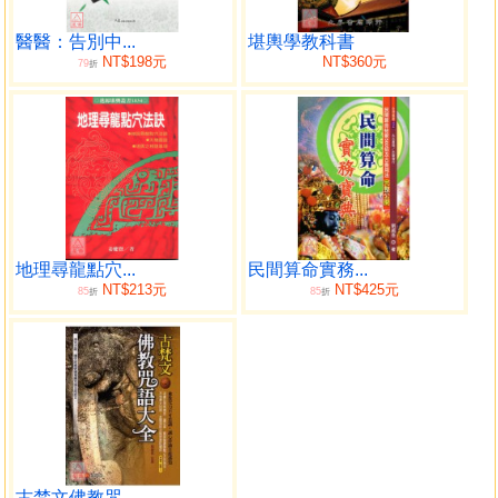
醫醫：告別中...
堪輿學教科書
NT$198元
NT$360元
79
折
地理尋龍點穴...
民間算命實務...
NT$213元
NT$425元
85
85
折
折
古梵文佛教咒...