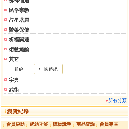
佛禪仙道
民俗宗教
占星塔羅
醫藥保健
祈福開運
術數總論
其它
群經
中國傳統
字典
武術
所有分類
瀏覽紀錄
會員協助
網站功能
購物說明
商品查詢
會員專區