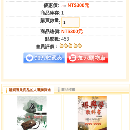
優惠價:
NT$300元
75
折
商品庫存
: 1
購買數量
:
商品總價
:
NT$300元
點擊數
: 453
會員評價：
商品標籤
購買過此商品的人還購買過