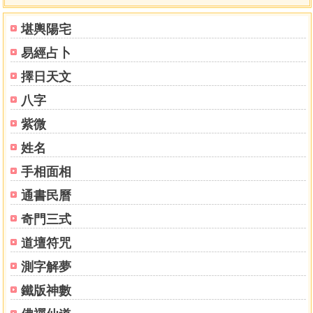
堪輿陽宅
易經占卜
擇日天文
八字
紫微
姓名
手相面相
通書民曆
奇門三式
道壇符咒
測字解夢
鐵版神數