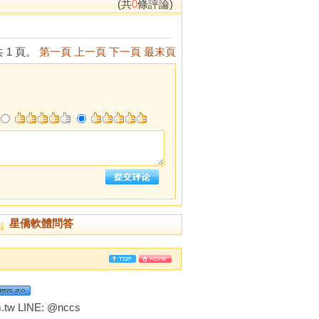
(共
0
條評論)
 1 頁。
第一頁
上一頁
下一頁
最末頁
星僑軟體問答
tw LINE:
@nccs