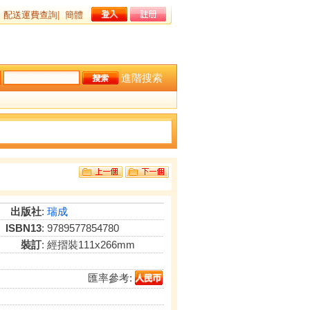
配送運費查詢
|
簡體
進階搜索
出版社
:
瑞成
ISBN13
: 9789577854780
裝訂
: 經摺裝111x266mm
匯率參考: