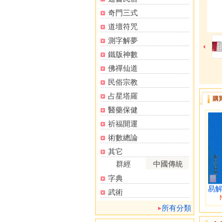
奇門三式
道壇符咒
測字解夢
鐵版神數
佛禪仙道
民俗宗教
占星塔羅
購
醫藥保健
祈福開運
術數總論
其它
群經
中國傳統
字典
易
武術
所有分類