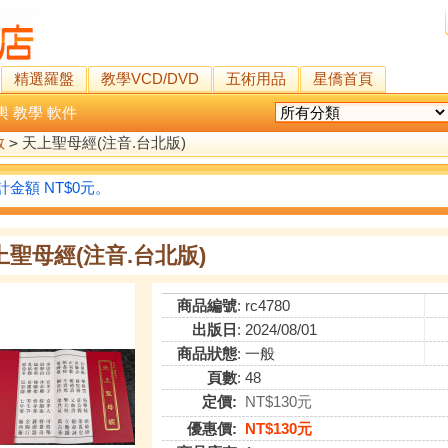
精選羅盤
教學VCD/DVD
五術用品
星僑首頁
輿
教學
軟件
教
>
天上聖母經(注音.台北版)
金額 NT$0元。
上聖母經(注音.台北版)
商品編號
: rc4780
出版日
: 2024/08/01
商品狀態
: 一般
頁數
: 48
定價:
NT$130元
優惠價:
NT$130元