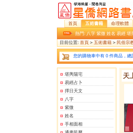
首頁
五術書籍
命理軟體
熱門:
八字
紫微
姓名
易經
堪
目前位置:
首頁
>
五術書籍
>
民俗宗
您的購物車中有 0 件商品，總計
堪輿陽宅
天
易經占卜
擇日天文
八字
紫微
姓名
手相面相
通書民曆