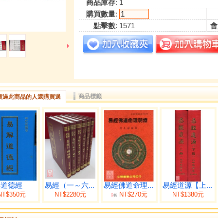
商品庫存
: 1
購買數量
:
點擊數
: 1571
會
商品標籤
買過此商品的人還購買過
解道德經
易經（一～六...
易經佛道命理...
易經道源【上...
NT$350元
NT$2280元
NT$270元
NT$1380元
9
折