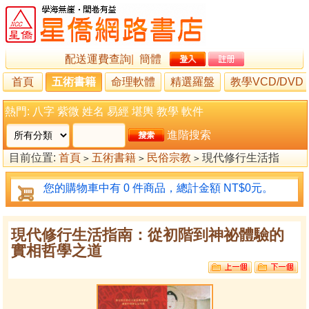
配送運費查詢
|
簡體
首頁
五術書籍
命理軟體
精選羅盤
教學VCD/DVD
熱門:
八字
紫微
姓名
易經
堪輿
教學
軟件
進階搜索
目前位置:
首頁
五術書籍
民俗宗教
現代修行生活指
>
>
>
南：從初階到神祕體驗的實相哲學之道
您的購物車中有 0 件商品，總計金額 NT$0元。
現代修行生活指南：從初階到神祕體驗的
實相哲學之道