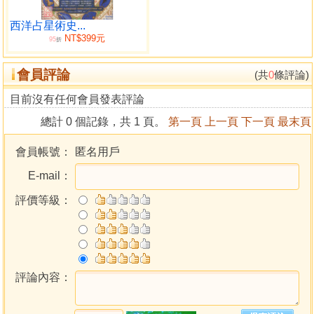
語 ｜第 四 章｜自力救贖還是當一名弟子？ ｜第 五 章｜尋道
者的品性 ｜第 六 章｜情緒的淨化 ｜第 七 章｜小我的臣服與
西洋占星術史...
NT$399元
高層我的接管 ｜第 八 章｜潛修者的試煉與考驗 ｜第 九 章｜
95
折
恩典的運作 ｜第 十 章｜超驗洞悉力 ｜第十一章｜世界真是
會員評論
幻相嗎？ ｜第十二章｜對密契主義苦修形式的反思 ｜第十三
(共
0
條評論)
章｜我們可以為實相哲學做些什麼？ ｜附 錄｜我的高層我啟
目前沒有任何會員發表評論
蒙之旅
總計 0 個記錄，共 1 頁。
第一頁
上一頁
下一頁
最末頁
會員帳號：
匿名用戶
E-mail：
評價等級：
評論內容：