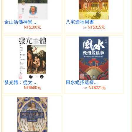
極實相的一體性。 本書特色 ★實修證悟者保羅．布倫頓
以畢生體悟，說明靈性修行如何實踐與前行。 ★堪稱所
有靈性探索者的百科全書——無論是初學者，或是在修行途
中山窮水盡之人，都能獲得啟發。 ★譯文乙太能流順
金山活佛神異...
八宅造福周書
NT$100元
NT$315元
9
暢，用字精煉老辣，讀來振聾發聵，引發海嘯般的強烈靈性
折
迴響。 ★胡因夢選書——臺灣最重要的實修思潮引介者
之一，選介諸多靈修經典，啟發無數讀者。 作者簡介 保羅．
布倫頓（Paul Brunton） 本名拉斐爾．赫斯特
（Raphael Hurst, 1898-1981），英國靈修書籍作家，曾旅
居印度和世界各地，以身為西方密契主義新印度教唯靈論的
早期普及者廣為人知。他的暢銷書《祕密印度的探索》（A
Search in Secret India, 1934）已被翻譯成二十多種語言，過
發光體：從太...
風水絕招這樣...
世後出版的札記全集被歐美靈修界譽為頓悟實修最佳指南。
NT$580元
NT$221元
79
折
譯者簡介 陸擎 實相探索者。 ｜選書．審修｜胡因夢
昔為知名演員，現為身心靈工作者，三十多年來為華人
世界引介了佩瑪．丘卓、克里希那穆提、阿瑪斯、范倫廷．
湯柏格等名家思想，參與了四十多部經典著作的翻譯和審修
工作。 目錄 審修者序／胡因夢 ｜第 一 章｜冥想的冒險之旅
｜第 二 章｜靈魂存在於心臟中嗎？ ｜第 三 章｜傾聽內在之