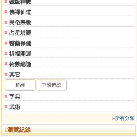
鐵版神數
佛禪仙道
民俗宗教
占星塔羅
醫藥保健
祈福開運
術數總論
其它
群經
中國傳統
字典
武術
所有分類
瀏覽紀錄