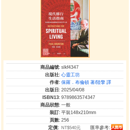
商品編號
: slkf4347
出版社
:
心靈工坊
作者
:
保羅．布倫頓 著/陸擎 譯
出版日
: 2025/04/08
ISBN13
: 9789863574347
商品狀態
: 一般
裝訂
: 平裝148x210mm
頁數
: 256
定價:
NT$540元
匯率參考: