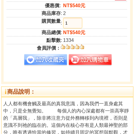
優惠價:
NT$540元
商品庫存
: 2
購買數量
:
商品總價
:
NT$540元
點擊數
: 1334
會員評價：
商品說明：
人人都有機會觸及最高的真我意識，因為我們一直身處其
中，只是全無覺知。 每個人的內心深處都有一崇高寧靜
的「高層我」，除非將注意力從外務轉移到內境裡，否則是
意識不到祂的臨在的。這個內在核心存有是人類最神聖的部
分，唯有透過恰當的修習，如持續且固定的冥想與默觀，才