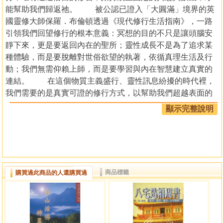
能幫助我們歸返祂。 被公認已證入「大圓滿」境界的英
國靈修大師保羅．布倫頓透過《現代修行生活指南》，一路
引領我們回望修行的根本意義：冥想的目的不只是讓頭腦安
靜下來，更是要返回內在的聖所；靈性成長不是為了追求某
種體驗，而是要脫離對世俗欲望的執著，依循真理生活及行
動；我們無需仰賴上師，而是要學習與內在智慧建立真實的
連結。 在這個物質主義盛行、靈性訊息紛擾的時代裡，
我們需要的是真實可證的修行方式，以幫助我們超越表面的
追求，活出源自生命最深處的屬靈啟悟。本書從清晰立論與
顯示完整說明
嚴謹實修的雙重角度，為你揭示： －我等一介凡夫也有
機會悟道嗎？ －為何冥想是最受重視的靈修方式？該如
何突破其中的困境？ －修行一定要禁欲和離群索居嗎？
－如何分辨「內在之語」和頭腦的雜音？ －高層我
是否真的存在？我們該如何去感知祂？ －魔鬼的試煉何
商品標籤
購買過此商品的人還購買過
時以及如何出現的？對治的方式是什麼？ 修行是生命中
最困難也最不可或缺的內在工作，任何世俗成就在永恆自性
的聖光之下皆是虛妄。人無需華麗的宗教儀式或仰賴外在權
威，只要透過每日固定且持續的內在探索，最終都能活出終