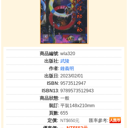
商品編號
: wla320
出版社
:
武陵
作者
:
鐘義明
出版日
: 2023/02/01
ISBN
: 9573512947
ISBN13
: 9789573512943
商品狀態
: 一般
裝訂
: 平裝148x210mm
頁數
: 655
定價:
NT$650元
匯率參考: