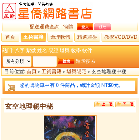
配送運費查詢
|
簡體
首頁
五術書籍
命理軟體
精選羅盤
教學VCD/DVD
熱門:
八字
紫微
姓名
易經
堪輿
教學
軟件
進階搜索
目前位置:
首頁
五術書籍
堪輿陽宅
玄空地理秘中秘
>
>
>
您的購物車中有 0 件商品，總計金額 NT$0元。
玄空地理秘中秘