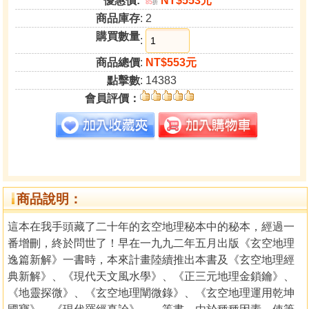
優惠價:
NT$553元
85
折
商品庫存
: 2
購買數量
:
商品總價
:
NT$553元
點擊數
: 14383
會員評價：
商品說明：
這本在我手頭藏了二十年的玄空地理秘本中的秘本，經過一
番增刪，終於問世了！早在一九九二年五月出版《玄空地理
逸篇新解》一書時，本來計畫陸續推出本書及《玄空地理經
典新解》、《現代天文風水學》、《正三元地理金鎖鑰》、
《地靈探微》、《玄空地理闡微錄》、《玄空地理運用乾坤