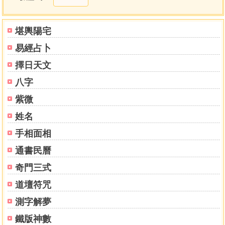
堪輿陽宅
易經占卜
擇日天文
八字
紫微
姓名
手相面相
通書民曆
奇門三式
道壇符咒
測字解夢
鐵版神數