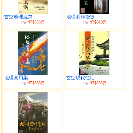
卷一、概論與名著賞析
名詞解說
巒頭基礎功夫
玄空地理逸篇...
地理明師授徒...
NT$553元
NT$510元
85
85
白髯老人<巒頭心法>
折
折
蔡麟士<巒頭心法>
尹一勻<地理精語>
楊筠松<撼龍經>
楊筠松<疑龍經>
蔡牧堂<發微論>
李默齋<千金四字訣>
<山洋指迷>論開面與地步
地理實用集
玄空現代住宅...
蔣大鴻<天元歌>山龍篇、水龍篇
NT$383元
NT$553元
85
85
折
折
楊夢庚<遠觀詩>三十六首
雪蕉子<一笑歌>
卷二、龍法之部
大陸和山脈
高山與平地的看法
尋龍之旅