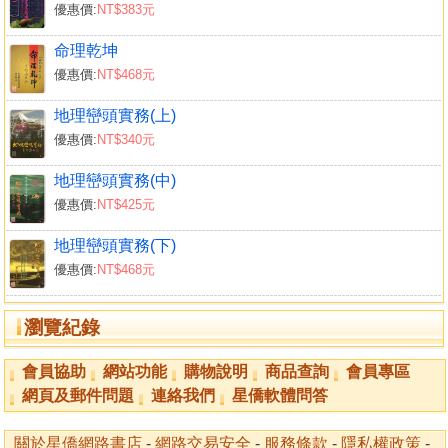
優惠價:
NT$383元
命理乾坤
優惠價:
NT$468元
地理巒頭實務(上)
優惠價:
NT$340元
地理巒頭實務(中)
優惠價:
NT$425元
地理巒頭實務(下)
優惠價:
NT$468元
瀏覽紀錄
會員協助
網站功能
購物說明
商品查詢
會員專區
網頁及郵件問題
連絡我們
星僑軟體問答
關於星僑網路書店
-
網路交易安全
-
服務條款
-
隱私權政策
-