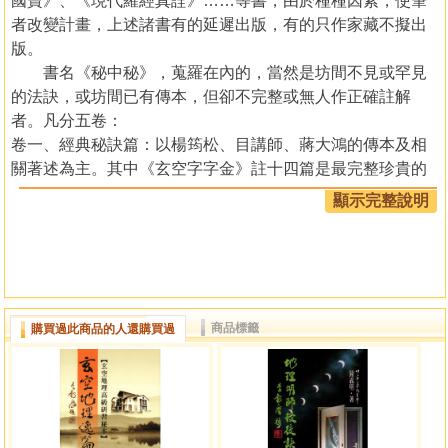
國寶》、《現代羅經真詮》……等書，由於種種因素，使筆
者改變計畫，上述諸書有的延遲出版，有的只作家藏不擬出
版。
書名《秘中秘》，蒐羅在內的，當然是坊間不見或罕見
的法訣，或坊間已有傳本，但卻不完整或無人作正確註解
者。凡分五卷：
卷一、經典秘訣篇：以楊筠松、目講師、蔣大鴻的傳本及相
關著述為主。其中《玄空字字金》註十四篇是最完整珍貴的
秘本，筆者也殫精竭慮加以註解。文成囂《天機要語》、先
顯示完整說明
賢秘錄《玄空四字經》珍旨、《插泥劍》九星總論、些子真
訣，更是玄空秘本中的鳳毛麟角，讀者寶之！
卷二、兩元八運玄空六法篇：這一派在港台之間尚少人傳授
及研習，精通者更是少之又少，在此先公開其要旨供有夙慧
的讀者私淑。其中並以筆者為弟子張成春所作的序文，敘述
商品標籤
購買過此商品的人還購買過
此派的傳承內容以及談養吾（浩然）的生平著作梗概，俾使
以後讀者對此門派不再「陌生」。本卷先公開的是談養吾
《玄空六法綱要》及曾懷玉（輝山）的《玄空法鑑》，其他
資料俟有機緣時再揭露。 自序
附言