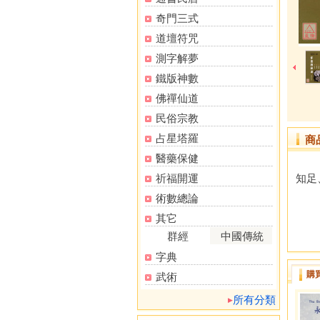
奇門三式
道壇符咒
測字解夢
鐵版神數
佛禪仙道
民俗宗教
占星塔羅
商
醫藥保健
祈福開運
知足
術數總論
其它
群經
中國傳統
字典
購
武術
所有分類