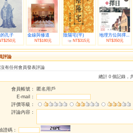
遠的孔子
金線與修道
陰陽宅(平)
地理方位與擇...
NT$250元
NT$180元
NT$315元
NT$350元
9
折
員評論
前沒有任何會員發表評論
總計 0 個記錄，共
會員帳號：
匿名用戶
E-mail：
評價等級：
評論內容：
驗證碼：