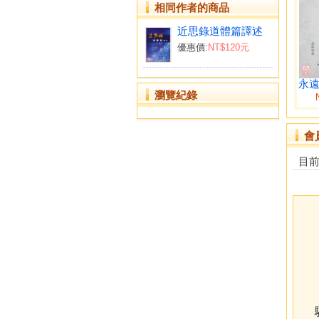
相同作者的商品
近思錄道體篇譯述
優惠價:
NT$120元
永
瀏覽紀錄
會
目