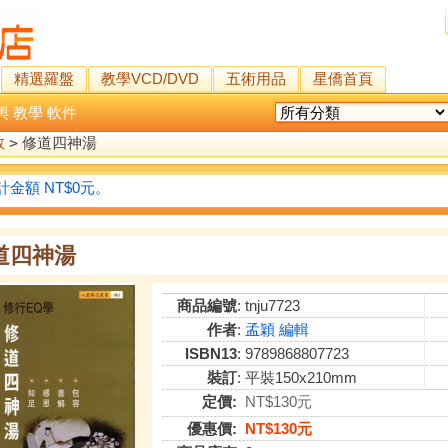
精選羅盤
教學VCD/DVD
五術用品
星僑首頁
輿
教學
軟件
教
>
修道四神湯
金額 NT$0元。
道四神湯
商品編號
: tnju7723
作者
:
孟穎 編輯
ISBN13
: 9789868807723
裝訂
: 平裝150x210mm
定價:
NT$130元
優惠價:
NT$130元