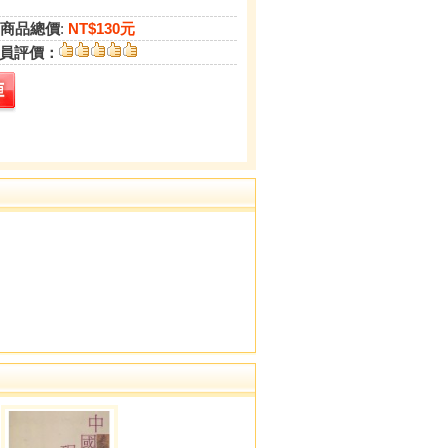
商品總價
:
NT$130元
員評價：