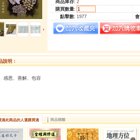
商品庫存
: 2
購買數量
:
點擊數
: 1977
會
品說明：
、感恩、善解、包容
商品標籤
買過此商品的人還購買過