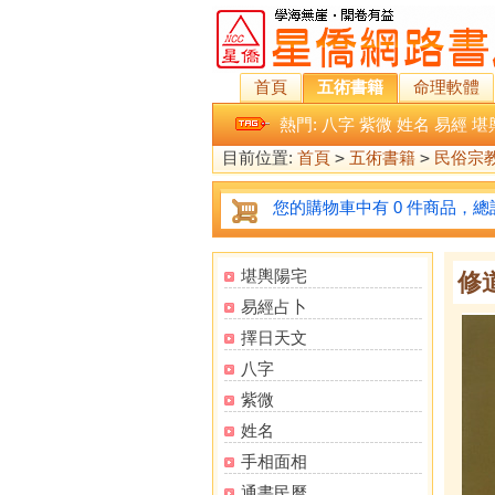
首頁
五術書籍
命理軟體
熱門:
八字
紫微
姓名
易經
堪
目前位置:
首頁
>
五術書籍
>
民俗宗
您的購物車中有 0 件商品，總計
堪輿陽宅
修
易經占卜
擇日天文
八字
紫微
姓名
手相面相
通書民曆