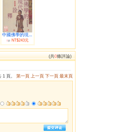
中國佛學的現...
NT$243元
9
折
(共
0
條評論)
 1 頁。
第一頁
上一頁
下一頁
最末頁