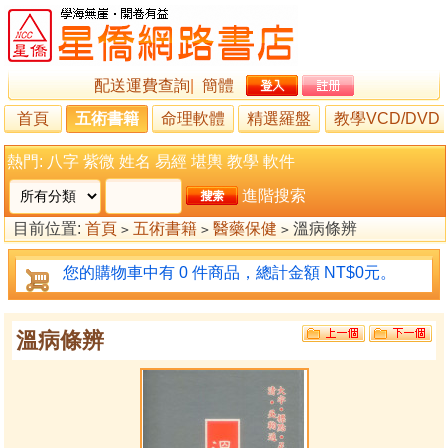
配送運費查詢
|
簡體
首頁
五術書籍
命理軟體
精選羅盤
教學VCD/DVD
熱門:
八字
紫微
姓名
易經
堪輿
教學
軟件
進階搜索
目前位置:
首頁
五術書籍
醫藥保健
溫病條辨
>
>
>
您的購物車中有 0 件商品，總計金額 NT$0元。
溫病條辨