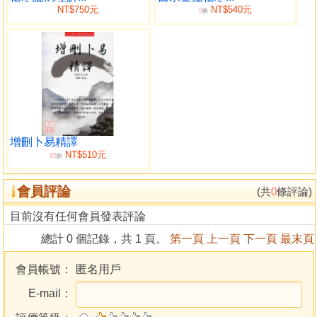
NT$750元
NT$540元
9
折
增刪卜易精譯
NT$510元
85
折
會員評論
(共
0
條評論)
目前沒有任何會員發表評論
總計 0 個記錄，共 1 頁。
第一頁
上一頁
下一頁
最末頁
會員帳號：
匿名用戶
E-mail：