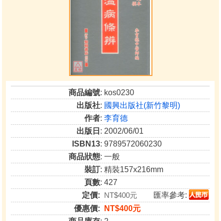
商品編號
: kos0230
出版社
:
國興出版社(新竹黎明)
作者
:
李育德
出版日
: 2002/06/01
ISBN13
: 9789572060230
商品狀態
: 一般
裝訂
: 精裝157x216mm
頁數
: 427
定價:
NT$400元
匯率參考:
優惠價:
NT$400元