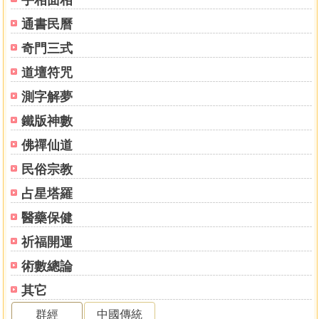
通書民曆
奇門三式
道壇符咒
測字解夢
鐵版神數
佛禪仙道
民俗宗教
占星塔羅
醫藥保健
祈福開運
術數總論
其它
群經
中國傳統