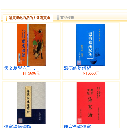
商品標籤
購買過此商品的人還購買過
天文易學六壬...
溫病條辨解析
NT$696元
NT$550元
傷寒論病理解...
醫宗金鑑傷寒...