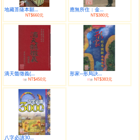
地藏菩薩本願...
應無所住：金...
NT$660元
NT$380元
滴天髓徵義(...
形家─形局訣...
NT$450元
NT$383元
9
85
折
折
八字必讀30...