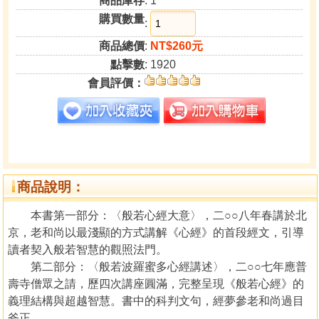
商品庫存
: 1
購買數量
:
商品總價
:
NT$260元
點擊數
: 1920
會員評價：
商品說明：
本書第一部分：〈般若心經大意〉，二○○八年春講於北
京，老和尚以最淺顯的方式講解《心經》的首段經文，引導
讀者契入般若智慧的觀照法門。
第二部分：〈般若波羅蜜多心經講述〉，二○○七年應普
壽寺僧眾之請，歷四次講座圓滿，完整呈現《般若心經》的
義理結構與超越智慧。書中的科判文句，經夢參老和尚過目
斧正。