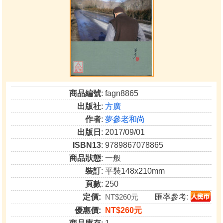
商品編號
: fagn8865
出版社
:
方廣
作者
:
夢參老和尚
出版日
: 2017/09/01
ISBN13
: 9789867078865
商品狀態
: 一般
裝訂
: 平裝148x210mm
頁數
: 250
定價:
NT$260元
匯率參考:
優惠價:
NT$260元