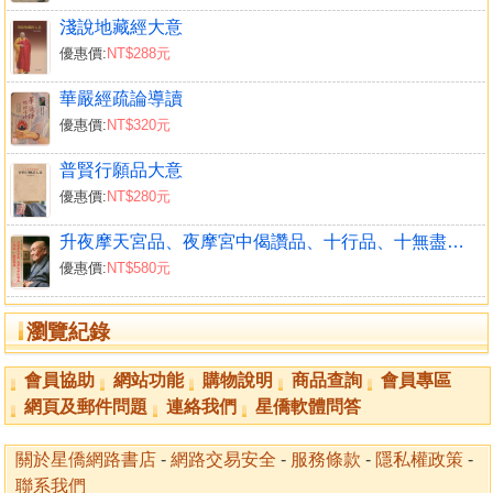
淺說地藏經大意
優惠價:
NT$288元
華嚴經疏論導讀
優惠價:
NT$320元
普賢行願品大意
優惠價:
NT$280元
升夜摩天宮品、夜摩宮中偈讚品、十行品、十無盡藏品
優惠價:
NT$580元
瀏覽紀錄
會員協助
網站功能
購物說明
商品查詢
會員專區
網頁及郵件問題
連絡我們
星僑軟體問答
關於星僑網路書店
-
網路交易安全
-
服務條款
-
隱私權政策
-
聯系我們