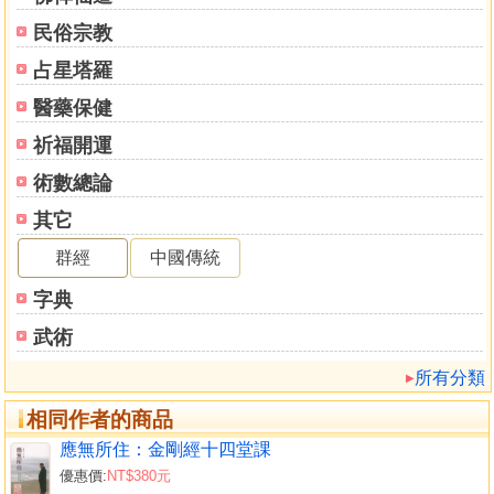
民俗宗教
占星塔羅
醫藥保健
祈福開運
術數總論
其它
群經
中國傳統
字典
武術
所有分類
相同作者的商品
應無所住：金剛經十四堂課
優惠價:
NT$380元