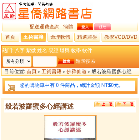
配送運費查詢
|
簡體
首頁
五術書籍
命理軟體
精選羅盤
教學VCD/DVD
熱門:
八字
紫微
姓名
易經
堪輿
教學
軟件
進階搜索
目前位置:
首頁
五術書籍
佛禪仙道
般若波羅蜜多心經
>
>
>
講述
您的購物車中有 0 件商品，總計金額 NT$0元。
般若波羅蜜多心經講述