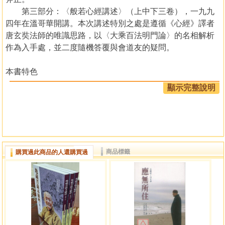
第三部分：〈般若心經講述〉（上中下三卷），一九九
四年在溫哥華開講。本次講述特別之處是遵循《心經》譯者
唐玄奘法師的唯識思路，以〈大乘百法明門論〉的名相解析
作為入手處，並二度隨機答覆與會道友的疑問。
本書特色
夢參老和尚在北京、五臺山及溫哥華三次講解《心經》
顯示完整說明
的合輯本。
認識佛法的基本入門書。
商品標籤
購買過此商品的人還購買過