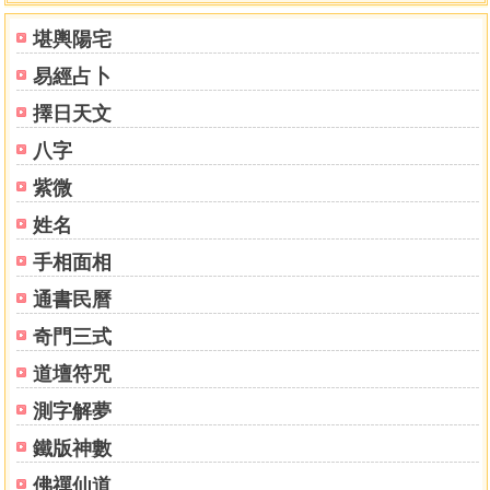
堪輿陽宅
易經占卜
擇日天文
八字
紫微
姓名
手相面相
通書民曆
奇門三式
道壇符咒
測字解夢
鐵版神數
佛禪仙道