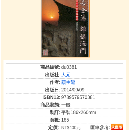
商品編號
: du0381
出版社
:
大元
作者
:
顏生龍
出版日
: 2014/09/09
ISBN13
: 9789579570381
商品狀態
: 一般
裝訂
: 平裝186x260mm
頁數
: 185
定價:
NT$400元
匯率參考: