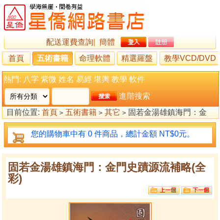
配送運費查詢
|
簡體
首頁
五術書籍
命理軟體
精選羅盤
教學VCD/DVD
熱門:
八字
紫微
姓名
易經
堪輿
教學
軟件
進階搜索
目前位置:
首頁
五術書籍
其它
固若金湯雄鎮海門：金
>
>
>
門史蹟源流補略(全彩)
您的購物車中有 0 件商品，總計金額 NT$0元。
固若金湯雄鎮海門：金門史蹟源流補略(全
彩)