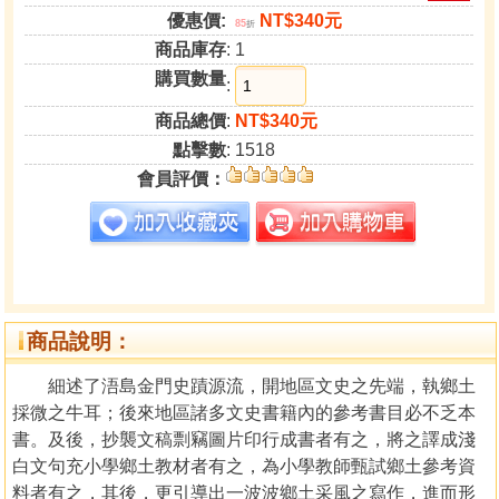
優惠價:
NT$340元
85
折
商品庫存
: 1
購買數量
:
商品總價
:
NT$340元
點擊數
: 1518
會員評價：
商品說明：
細述了浯島金門史蹟源流，開地區文史之先端，執鄉土
採微之牛耳；後來地區諸多文史書籍內的參考書目必不乏本
書。及後，抄襲文稿剽竊圖片印行成書者有之，將之譯成淺
白文句充小學鄉土教材者有之，為小學教師甄試鄉土參考資
料者有之，其後，更引導出一波波鄉土采風之寫作，進而形