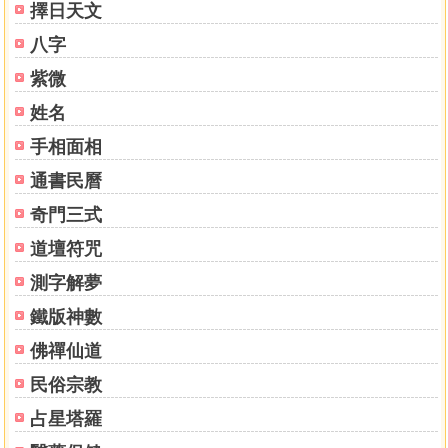
擇日天文
【參】勵今珍昔 薰陶涵濡
八字
55 一、唐陳淵牧馬開拓及其遺蹟
紫微
58 二、宋先賢之教化及其遺蹟
◎朱熹過化金門
姓名
◎泉南名賢丘葵
手相面相
◎開同進士陳綱
62 三、元時孝子顏應祐萬里尋母
通書民曆
63 四、明代諸賢
奇門三式
(一)俞大猷守備金門
道壇符咒
(二)金門本地明代先賢
◎「忠臣」陳顯
測字解夢
◎張敏保育儲君
鐵版神數
◎品德完人黃偉
◎國學大師洪受
佛禪仙道
◎會元傳臚許獬
民俗宗教
◎允文允武蔡復一
占星塔羅
◎探花宰相林釬
◎名宦鄉賢三蔡