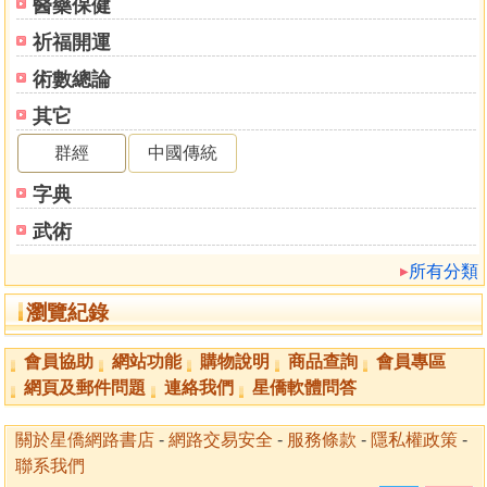
醫藥保健
(蔡貴易、蔡守愚、蔡獻臣)
祈福開運
◎正言讜論張廷拱
◎廉隅清節蔣孟育
術數總論
◎父子進士兩張(張鳳徵、張繼桂)
其它
◎張定、陳健、許福、許廷用、蕭復陽、李璣、蔡懋賢、黃
華秀、陳基虞、劉行義、張朝綱、蘇寅賓、陳昌文、蔡國
群經
中國傳統
光、龔天池、盧若騰、張朝綖、陳睿思、張對墀、許履坦、
字典
許琰、鄭用錫、李景銘、劉望齡、黃紹芳、蔡廷蘭、黃軒齡
(三)明鄭抗清人物
武術
◎監國魯王
所有分類
◎寧靖王朱術桂
◎鄭成功據金反清復明，光啟台灣
瀏覽紀錄
◎正氣浩然盧若騰
◎伯爵軍門洪旭
會員協助
網站功能
購物說明
商品查詢
會員專區
◎抗清捐軀林習山
網頁及郵件問題
連絡我們
星僑軟體問答
◎明鄭外交重臣蔡政
◎跑馬定界、首墾竹塹王世傑
關於星僑網路書店
-
網路交易安全
-
服務條款
-
隱私權政策
-
98 五、清代先賢及其遺蹟
聯系我們