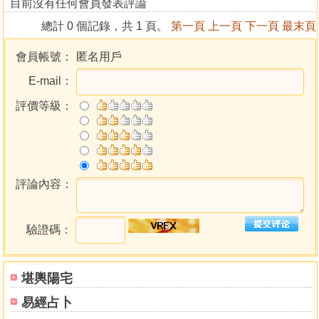
目前沒有任何會員發表評論
【壹】仙嶼孤懸 金城湯池
總計 0 個記錄，共 1 頁。
第一頁
上一頁
下一頁
最末頁
16 一、地名之由來
19 二、地理位置
會員帳號：
匿名用戶
金門、烈嶼、大膽、二膽、董嶼、覆鼎嶼、虎仔嶼、鼠嶼、
E-mail：
東碇、北碇
21 三、山川形勢
評價等級：
28 四、天候水土與生計
31 五、自然生態
32 六、疆域行政沿革
評論內容：
【貳】篳路藍縷 光前裕後
36 一、氏族入居金門
36 二、歷代開拓大略
驗證碼：
(一)晉人始移居世外桃源
(二)唐人牧馬海上仙山
(三)宋元開發山海之利
堪輿陽宅
(四)明清屯守海疆重鎮(附鄉僑之經營海外)
易經占卜
(五)民國以來之金門