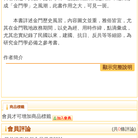
成「金門學」之風潮，此書作用之大，可見一斑。
本書詳述金門歷史風習，內容圖文並重，雅俗皆宜，尤
其在金門戰地政務期間，以史為經、用時作緯，點滴彙成，
尤其忠實紀錄了民國以來，建國、抗日、反共等等細節，為
研究金門學必備之參考書。
作者簡介
顏生龍
顯示完整說明
1952年出生，金門人，輔大歷史系畢業，金城國中教師
退休，專事史蹟研究及文學創作。
目錄
8 物換星移幾度秋
商品標籤
—「金門史蹟源流」重刊緣由
會員才可增加商品標籤
10 千年浯島情˙萬條故事新
會員評論
(共
0
條評論)
—寫在中華民國建國百年之際