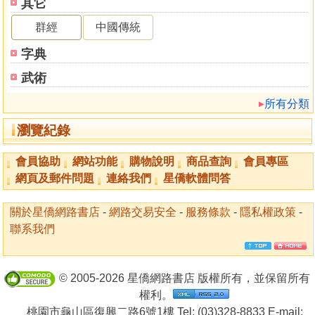
其它
群經
中國傳統
字典
武術
所有分類
瀏覽紀錄
會員協助
網站功能
購物說明
商品查詢
會員專區
網頁及郵件問題
連絡我們
星僑軟體問答
關於星僑網路書店
-
網路交易安全
-
服務條款
-
隱私權政策
-
聯系我們
© 2005-2026 星僑網路書店 版權所有，並保留所有
權利。
桃園市龜山區復興二路6號1樓 Tel: (03)328-8833 E-mail: