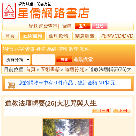
配送運費查詢
|
簡體
首頁
五術書籍
命理軟體
精選羅盤
教學VCD/DVD
熱門:
八字
紫微
姓名
易經
堪輿
教學
軟件
進階搜索
目前位置:
首頁
五術書籍
道壇符咒
道教法壇輯要(26)大
>
>
>
悲咒與人生
您的購物車中有 0 件商品，總計金額 NT$0元。
道教法壇輯要(26)大悲咒與人生