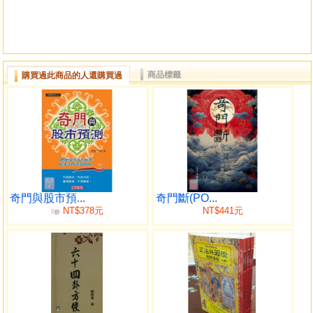
商品標籤
購買過此商品的人還購買過
奇門與股市預...
奇門斷(PO...
NT$378元
NT$441元
9
折