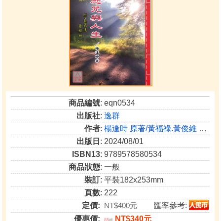
商品編號
: eqn0534
出版社
:
逸群
作者
:
楊逢時 原著/黃福祿.黃俊維 編輯
出版日
: 2024/08/01
ISBN13
: 9789578580534
商品狀態
: 一般
裝訂
: 平裝182x253mm
頁數
: 222
定價:
NT$400元
匯率參考:
優惠價:
NT$340元
85
折