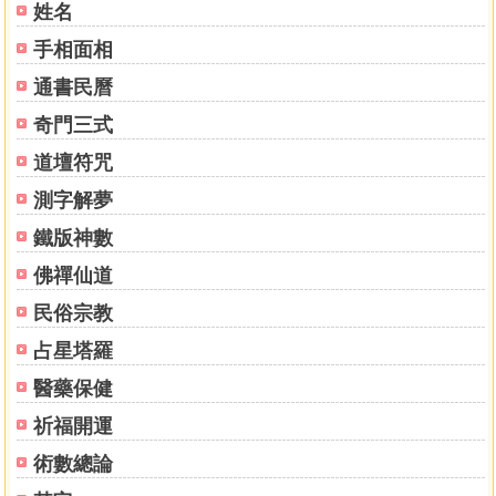
姓名
手相面相
通書民曆
奇門三式
道壇符咒
測字解夢
鐵版神數
佛禪仙道
民俗宗教
占星塔羅
醫藥保健
祈福開運
術數總論