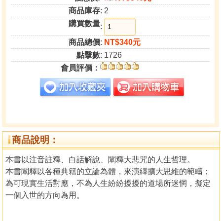
商品庫存
: 2
購買數量
:
商品總價
:
NT$340元
點擊數
: 1726
會員評價：
商品說明：
本書以注音註釋、白話解說、闡釋大悲咒的人生哲理。
本書闡釋以各種典籍的立論為體，來演繹擴大思維的範疇；
為可現實生活對應，不為人生紛紛擾擾的道場所迷惘，擬定
一個入世的方向為用。