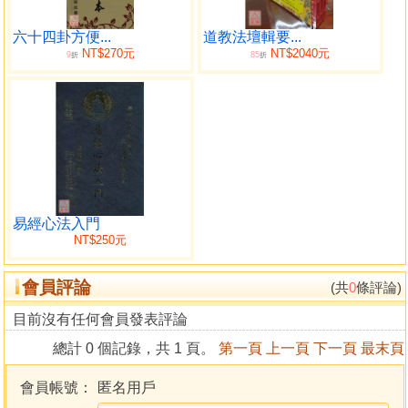
六十四卦方便...
道教法壇輯要...
NT$270元
NT$2040元
9
85
折
折
易經心法入門
NT$250元
會員評論
(共
0
條評論)
目前沒有任何會員發表評論
總計 0 個記錄，共 1 頁。
第一頁
上一頁
下一頁
最末頁
會員帳號：
匿名用戶