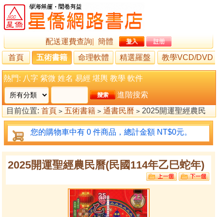
配送運費查詢
|
簡體
首頁
五術書籍
命理軟體
精選羅盤
教學VCD/DVD
熱門:
八字
紫微
姓名
易經
堪輿
教學
軟件
進階搜索
目前位置:
首頁
五術書籍
通書民曆
2025開運聖經農民
>
>
>
曆(民國114年乙巳蛇年)
您的購物車中有 0 件商品，總計金額 NT$0元。
2025開運聖經農民曆(民國114年乙巳蛇年)