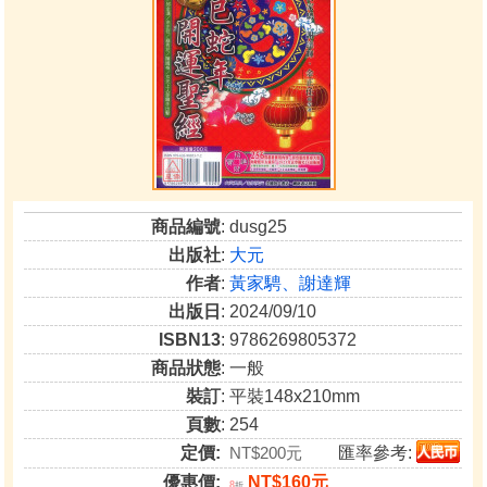
商品編號
: dusg25
出版社
:
大元
作者
:
黃家騁、謝達輝
出版日
: 2024/09/10
ISBN13
: 9786269805372
商品狀態
: 一般
裝訂
: 平裝148x210mm
頁數
: 254
定價:
NT$200元
匯率參考:
優惠價:
NT$160元
8
折