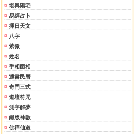
堪輿陽宅
易經占卜
擇日天文
八字
紫微
姓名
手相面相
通書民曆
奇門三式
道壇符咒
測字解夢
鐵版神數
佛禪仙道