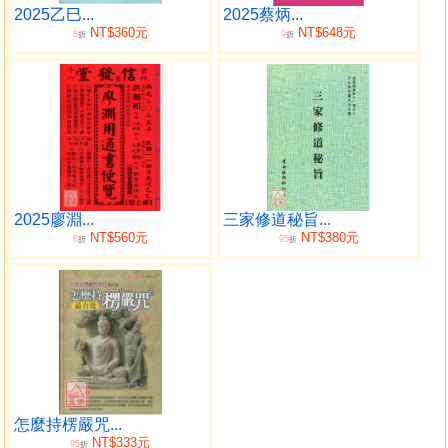
2025乙巳...
2025蔡炳...
NT$360元
NT$648元
8
9
折
折
2025廖淵...
三家修道秘旨...
NT$560元
NT$380元
8
95
折
折
怎麼持楞嚴咒...
NT$333元
95
折