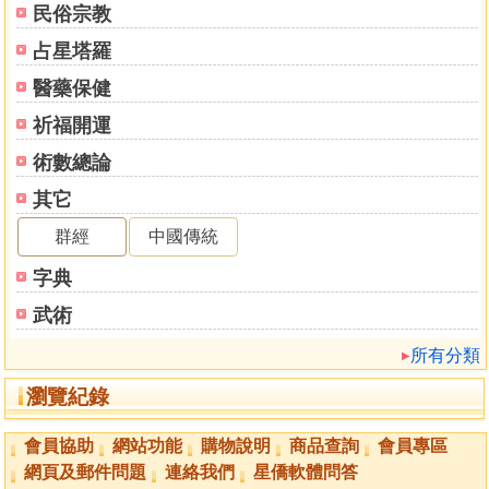
民俗宗教
占星塔羅
醫藥保健
祈福開運
術數總論
其它
群經
中國傳統
字典
武術
所有分類
瀏覽紀錄
會員協助
網站功能
購物說明
商品查詢
會員專區
網頁及郵件問題
連絡我們
星僑軟體問答