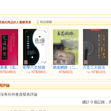
商品標籤
買過此商品的人還購買過
新案《沈...
初學六爻預測
易道網路（二...
六爻三大技法
NT$1080元
NT$399元
NT$450元
NT$510元
95
85
折
折
員評論
前沒有任何會員發表評論
總計 0 個記錄，共