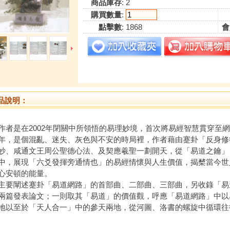
商品庫存
: 2
購買數量
:
點擊數
: 1868
會
品說明：
作者是在2002年閉關中所領悟的易理妙境，首次將易經智慧貫穿至
年，是個混亂、迷失、灰色與不安的時局裡，作者藉由蹇卦「反身修
妙、咸通文王周公聖德心法、及契應羲聖一劃開天，從「易道之鑰」
中，展現「六爻發揮旁通情也」的易經情懷與人生價值，揭櫫當今世
心安頓的能量。
主要闡述蹇卦「易道網路」的首部曲、二部曲、三部曲，另收錄「易
兩篇發表論文；一則取其「易道」的價值觀，呼應「易道網路」中以
地以至於「天人合一」中的參天兩地，從河圖、洛書的螺旋中循環往