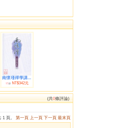
南懷瑾禪學講...
NT$342元
95
折
(共
0
條評論)
 1 頁。
第一頁
上一頁
下一頁
最末頁