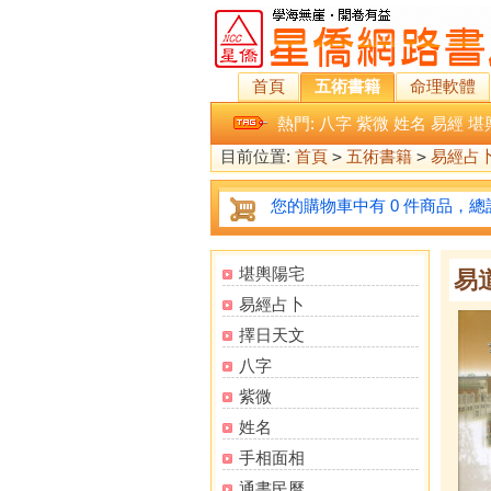
首頁
五術書籍
命理軟體
熱門:
八字
紫微
姓名
易經
堪
目前位置:
首頁
>
五術書籍
>
易經占
您的購物車中有 0 件商品，總計
堪輿陽宅
易
易經占卜
擇日天文
八字
紫微
姓名
手相面相
通書民曆