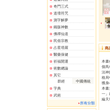
奇門三式
道壇符咒
測字解夢
鐵版神數
佛禪仙道
民俗宗教
占星塔羅
商
醫藥保健
祈福開運
本書
個馬
術數總論
法神
其它
格局
群經
中國傳統
獲身
字典
本書
一」
武術
綸天
所有分類