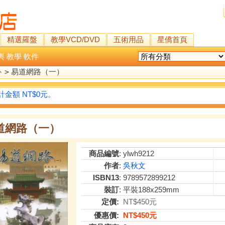
精選羅盤
教學VCD/DVD
五術用品
星僑首頁
輿
教學
軟件
卜
>
易道網路（一）
金額 NT$0元。
道網路（一）
商品編號
: ylwh9212
作者
:
吳秋文
ISBN13
: 9789572899212
裝訂
: 平裝188x259mm
定價:
NT$450元
優惠價:
NT$450元