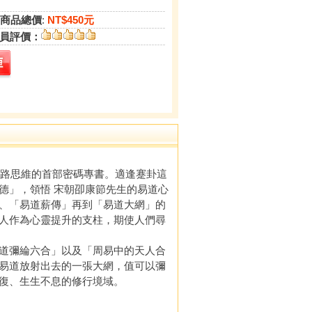
商品總價
:
NT$450元
員評價：
網路思維的首部密碼專書。適逢蹇卦這
德」，領悟 宋朝卲康節先生的易道心
、「易道薪傳」再到「易道大網」的
人作為心靈提升的支柱，期使人們尋
道彌綸六合」以及「周易中的天人合
易道放射出去的一張大網，值可以彌
復、生生不息的修行境域。