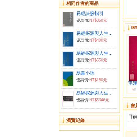
相同作者的商品
易經訣竅指引
優惠價:
NT$350元
購
易經探源與人生（一）：河洛之啟示
優惠價:
NT$400元
易經探源與人生（２）：繫辭傳
優惠價:
NT$550元
易書小語
優惠價:
NT$180元
宅運
9
折
易經探源與人生《全十冊》
優惠價:
NT$6346元
會
目
瀏覽紀錄