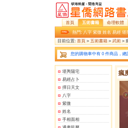
首頁
五術書籍
命理軟體
熱門:
八字
紫微
姓名
易經
堪
目前位置:
首頁
>
五術書籍
>
武術
>
您的購物車中有 0 件商品，總計
堪輿陽宅
瘋
易經占卜
擇日天文
八字
紫微
姓名
手相面相
通書民曆