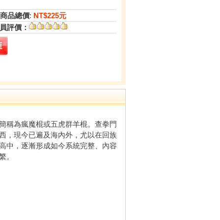
商品總價
:
NT$225元
員評價：
簡稱為瘋魔棍或五虎群羊棍。查拳門
西，現今已遍及海內外，尤以在回族
高中，逐漸形成如今系統完整、內容
繁。