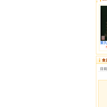
董氏
會
目