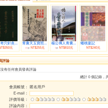
奇穴針灸...
青囊天玉寶照...
楊公傳人青囊...
蟠桃宴記
NT$350元
NT$255元
NT$810元
NT$240元
85
9
折
折
員評論
前沒有任何會員發表評論
總計 0 個記錄，共
會員帳號：
匿名用戶
E-mail：
評價等級：
評論內容：