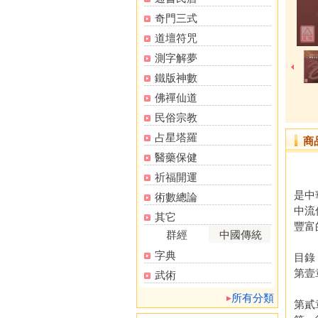
奇門三式
道壇符咒
測字解夢
鐵版神數
佛禪仙道
民俗宗教
占星塔羅
商
醫藥保健
祈福開運
「五
是中
術數總論
中流
其它
豐富
群經
中國傳統
字典
目錄
第壹
武術
所有分類
第貳