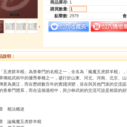
商品庫存
: 1
購買數量
:
點擊數
: 2979
會
品說明：
虎群羊棍」為查拳門的名棍之一，全名為「瘋魔五虎群羊棍」，
華傳統武術中的優秀拳種之一，盛行於山東、河北、河南、北京、山
傳更為廣泛，而在歷經數百年的實踐演變，並在與其他門派的交流提
的查拳門體系，而在這個過程中，與少林武術的交流可說是相當的頻
章 棍法概述
章 論瘋魔五虎群羊棍