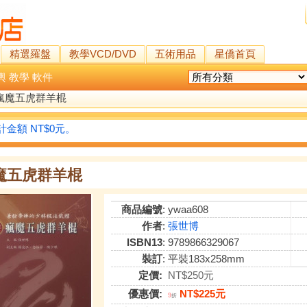
精選羅盤
教學VCD/DVD
五術用品
星僑首頁
輿
教學
軟件
瘋魔五虎群羊棍
金額 NT$0元。
魔五虎群羊棍
商品編號
: ywaa608
作者
:
張世博
ISBN13
: 9789866329067
裝訂
: 平裝183x258mm
定價:
NT$250元
優惠價:
NT$225元
9
折