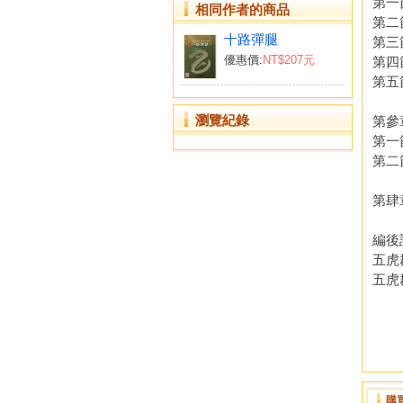
第一
相同作者的商品
第二
十路彈腿
第三
優惠價:
NT$207元
第四
第五
瀏覽紀錄
第參
第一
第二
第肆
編後
五虎
五虎
購