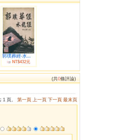
郭璞葬經‧水...
NT$432元
9
折
(共
0
條評論)
 1 頁。
第一頁
上一頁
下一頁
最末頁