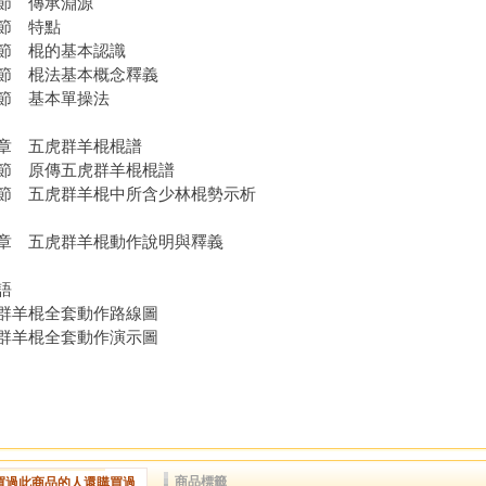
節 傳承淵源
節 特點
節 棍的基本認識
節 棍法基本概念釋義
節 基本單操法
章 五虎群羊棍棍譜
節 原傳五虎群羊棍棍譜
節 五虎群羊棍中所含少林棍勢示析
章 五虎群羊棍動作說明與釋義
語
群羊棍全套動作路線圖
群羊棍全套動作演示圖
商品標籤
買過此商品的人還購買過