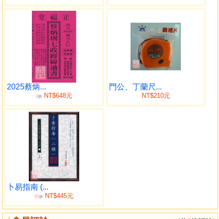
2025蔡炳...
門公、丁蘭尺...
NT$648元
NT$210元
9
折
卜易指南 (...
NT$445元
95
折