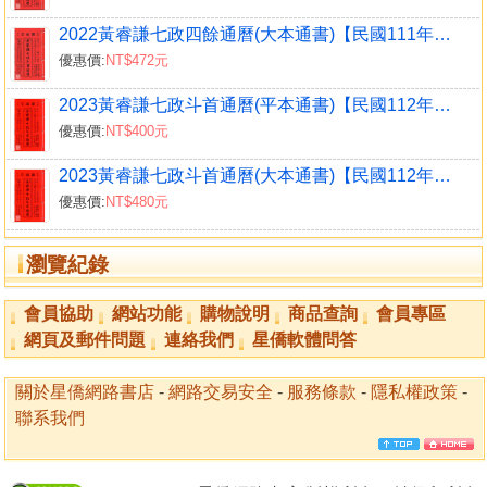
2022黃睿謙七政四餘通曆(大本通書)【民國111年】壬寅
優惠價:
NT$472元
2023黃睿謙七政斗首通曆(平本通書)【民國112年】癸卯
優惠價:
NT$400元
2023黃睿謙七政斗首通曆(大本通書)【民國112年】癸卯
優惠價:
NT$480元
瀏覽紀錄
會員協助
網站功能
購物說明
商品查詢
會員專區
網頁及郵件問題
連絡我們
星僑軟體問答
關於星僑網路書店
-
網路交易安全
-
服務條款
-
隱私權政策
-
聯系我們