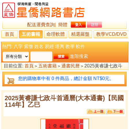
配送運費查詢
|
簡體
首頁
五術書籍
命理軟體
精選羅盤
教學VCD/DVD
熱門:
八字
紫微
姓名
易經
堪輿
教學
軟件
進階搜索
目前位置:
首頁
五術書籍
通書民曆
2025黃睿謙七政斗
>
>
>
首通曆(大本通書)【民國114年】乙巳
您的購物車中有 0 件商品，總計金額 NT$0元。
2025黃睿謙七政斗首通曆(大本通書)【民國
114年】乙巳