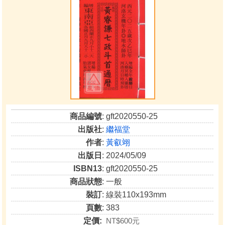
商品編號
: gft2020550-25
出版社
:
繼福堂
作者
:
黃叡翊
出版日
: 2024/05/09
ISBN13
: gft2020550-25
商品狀態
: 一般
裝訂
: 線裝110x193mm
頁數
: 383
定價:
NT$600元