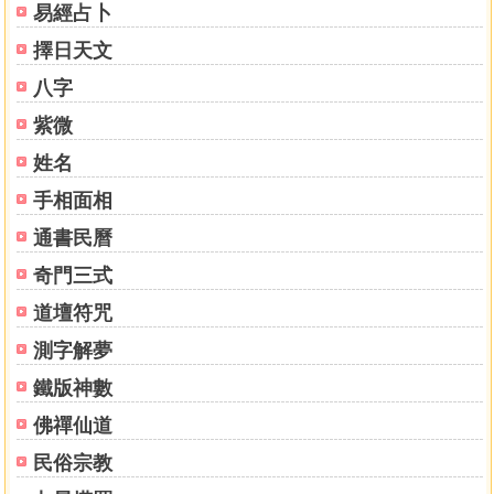
易經占卜
擇日天文
八字
紫微
姓名
手相面相
通書民曆
奇門三式
道壇符咒
測字解夢
鐵版神數
佛禪仙道
民俗宗教