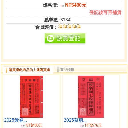
優惠價:
NT$480元
8
折
登記後可再補貨
點擊數
: 3134
會員評價：
商品標籤
購買過此商品的人還購買過
2025黃睿...
2025蔡炳...
NT$400元
NT$576元
8
8
折
折