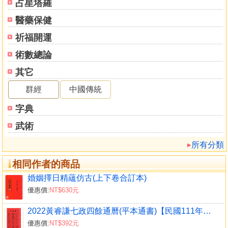
占星塔羅
醫藥保健
祈福開運
術數總論
其它
群經
中國傳統
字典
武術
所有分類
相同作者的商品
婚姻擇日精蘊仿古(上下卷合訂本)
優惠價:
NT$630元
2022黃睿謙七政四餘通曆(平本通書)【民國111年】壬寅
優惠價:
NT$392元