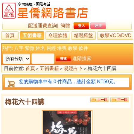
配送運費查詢
|
簡體
首頁
五術書籍
命理軟體
精選羅盤
教學VCD/DVD
熱門:
八字
紫微
姓名
易經
堪輿
教學
軟件
進階搜索
目前位置:
首頁
五術書籍
易經占卜
梅花六十四講
>
>
>
您的購物車中有 0 件商品，總計金額 NT$0元。
梅花六十四講