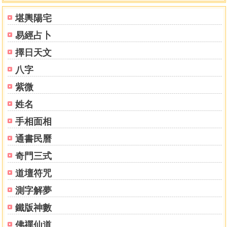
第十九講 常見起卦方式／086
堪輿陽宅
第二十講 起卦方式概論／091
易經占卜
第二部分 理論篇／093
第二十一講 六十四卦卦名之象／095
擇日天文
第二十二講 爻象／099
八字
第二十三講 卦位之象／102
第二十四講 十二長生之象／104
紫微
第二十五講 參象／107
姓名
第二十六講 錯卦與綜卦的參考作用／111
手相面相
第二十七講 空亡之象／114
第二十八講 天干之象／118
通書民曆
第二十九講 地支之象／125
奇門三式
第三 十講 生剋比與合沖刑之象／127
第三十一講 先天體用論／133
道壇符咒
第三十二講 後天體用論／138
測字解夢
第三十三講 後天體用兩大結構／143
第三十四講 主客動靜論／146
鐵版神數
第三十五講 定體用實例練習／149
佛禪仙道