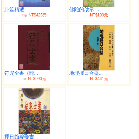
學的時候，準確率往往非常高，甚至說啥對啥，但是沒多
久，準確率就開始大幅度下滑，以至於連吉凶都斷不準了，
卦筮精選
佛陀的啟示 ...
NT$425元
NT$100元
85
更有甚者，十個反饋卦能錯到八九個。這種現像是如何造成
折
的呢？最根本的原因之一就是基礎不穩，很多基礎知識壓根
都不知道，且斷卦沒有體系，東一口西一句，腦袋裡一片漿
糊，不知道第一步該幹什麼，第二步該幹什麼，沒有清晰的
指向性思維。甚至在占斷了之後，對自己的占斷沒有一點自
信和把握，甚至有些收費的卦師，連算自己考試能不能過自
己都沒有把握，如果是這樣的一種情況，又如何真正趨吉避
凶？當然如果只是為了二兩銀子，則不必深究易理。本書可
符咒全書（龍...
地理擇日合璧...
以帶你走進一個思維很清晰的狀態，占斷時有理有據，占斷
NT$990元
NT$441元
9
折
後十拿九穩，繼而登堂入室，不消幾年便深究天地運行之
理，人世禍福之因，祝有緣閱讀本書的易友學有所成，法喜
充滿。
目錄
前言／002
導言／004
擇日館嫁娶吉...