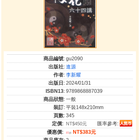
商品編號
: gu2090
出版社
:
進源
作者
:
李新耀
出版日
: 2024/01/31
ISBN13
: 9789868887039
商品狀態
: 一般
裝訂
: 平裝148x210mm
頁數
: 345
定價:
NT$450元
匯率參考:
優惠價:
NT$383元
85
折