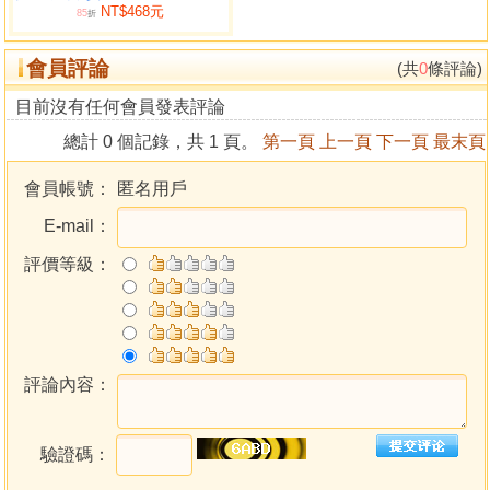
NT$468元
第一部分 基礎篇／009
85
折
第一講 陰陽五行／010
會員評論
第二講 十天干概論／013
(共
0
條評論)
第三講 十二地支概論／016
目前沒有任何會員發表評論
第四講 六十甲子／023
總計 0 個記錄，共 1 頁。
第一頁
上一頁
下一頁
最末頁
第五講 八卦／028
第六講 萬物類象之乾卦／032
會員帳號：
匿名用戶
第七講 萬物類象之兌卦／035
E-mail：
第八講 萬物類象之離卦／038
第九講 萬物類象之震卦／042
評價等級：
第十講 萬物類象之巽卦／044
第十一講 萬物類象之坎卦／048
第十二講 萬物類象之艮卦／051
第十三講 萬物類象之坤卦／054
第十四講 萬物化卦基本原則／057
評論內容：
第十五講 六十四卦概論／060
第十六講 六十四卦取象規則／076
驗證碼：
第十七講 一卦一斷與一卦多斷／080
第十八講 起卦原則／083