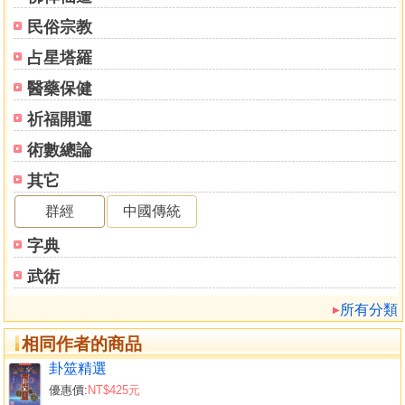
第三十六講 生剋與組象路綫／152
民俗宗教
第三十七講 比合與比剋／157
第三十八講 衍卦論／160
占星塔羅
第三十九講 梅花吉凶初探／167
醫藥保健
第四十講 卦的分類／169
第三部分 專題篇／175
祈福開運
第四十一講 失物專題／176
術數總論
第四十二講 尋人專題／183
其它
第四十三講 疾病專題／189
第四十四講 感情專題／206
群經
中國傳統
第四十五講 出行專題／221
字典
第四十六講 兆應專題／230
第四十七講 財物專題／241
武術
第四十八講 考試專題／251
所有分類
第四十九講 工作專題／260
第五 十講 寵物專題／268
相同作者的商品
第五十一講 生育專題／276
卦筮精選
第五十二講 射覆專題／284
優惠價:
NT$425元
第五十三講 天時專題／291