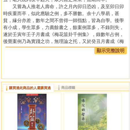
又嘗為人推老人壽命，許之月內卯日恐凶，及至卯日卯
時疾重而卒，似此應驗之例，多不勝數。余十八學易，甚
貧，緣分亦差，數年之間不曾得一師指點，皆為自學。後學
有小成，學生眾多，力薦餘書之，餘案例眾多，不錄則失，
遂於壬寅年壬子月書成《梅花筮卦千例集》，錄數年占例，
後覺案例乃為實踐之功，無理論之托，又於癸丑月書成《梅
花六十四講》，是為講義，一書實踐，一書理論，甚妙。
顯示完整說明
時梅花雜亂無章，各家皆有其說，或以爻辭為主，或借
六爻八字六親十神以納八卦，或觀旺衰區別用忌……餘皆不
用，而以體用五行生剋之機解卦，餘體系甚簡，學之易成，
著書立說，以留於後人，或有所學成者，念及餘為其師，不
惡言相向，則餘心甚慰，不負所學。餘早年立誓，終生研
商品標籤
購買過此商品的人還購買過
易，今已七年有餘，心力不減，然易道無窮，學無止境，路
漫漫其修遠兮，餘日後若有成者，必盡皆書之，赤子之心，
神明共鑒。導言「學易三年，口出狂言，再學三年，不敢妄
言，又學三年，沉默寡言。」為何會出現這種現象？皆因易
學難精。
不知道大家有沒有注意到這種現象，一個新手，剛開始