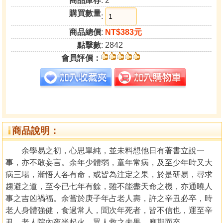
商品庫存
: 2
購買數量
:
商品總價
:
NT$383元
點擊數
: 2842
會員評價：
商品說明：
余學易之初，心思單純，並未料想他日有著書立說一
事，亦不敢妄言。余年少體弱，童年常病，及至少年時又大
病三場，漸悟人各有命，或皆為注定之果，於是研易，尋求
趨避之道，至今已七年有餘，雖不能盡天命之機，亦通曉人
事之吉凶禍福。余嘗於庚子年占老人壽，許之辛丑必卒，時
老人身體強健，食過常人，聞次年死者，皆不信也，運至辛
丑，老人院內夜半起火，眾人救之未果，應期而卒。