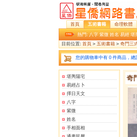
首頁
五術書籍
命理軟體
熱門:
八字
紫微
姓名
易經
堪
目前位置:
首頁
>
五術書籍
>
奇門三
您的購物車中有 0 件商品，總計
堪輿陽宅
奇
易經占卜
擇日天文
八字
紫微
姓名
手相面相
通書民曆