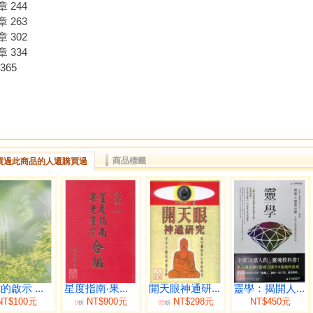
 244
 263
 302
 334
365
商品標籤
買過此商品的人還購買過
的啟示 ...
星度指南‧果...
開天眼神通研...
靈學：揭開人...
NT$100元
NT$900元
NT$298元
NT$450元
9
85
折
折