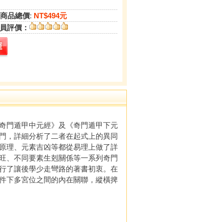
商品總價
:
NT$494元
員評價：
奇門遁甲中元經》及《奇門遁甲下元
門，詳細分析了二者在起式上的異同
原理、元素吉凶等都從易理上做了詳
旺、不同要素生剋關係等一系列奇門
行了讓後學少走彎路的著書初衷。在
件下多宮位之間的內在關聯，縱橫捭