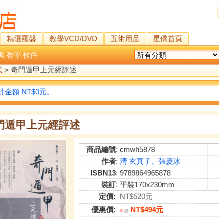
精選羅盤
教學VCD/DVD
五術用品
星僑首頁
輿
教學
軟件
式
>
奇門遁甲上元經評述
金額 NT$0元。
門遁甲上元經評述
商品編號
: cmwh5878
作者
:
清 玄真子、張慶冰
ISBN13
: 9789864965878
裝訂
: 平裝170x230mm
定價:
NT$520元
優惠價:
NT$494元
95
折