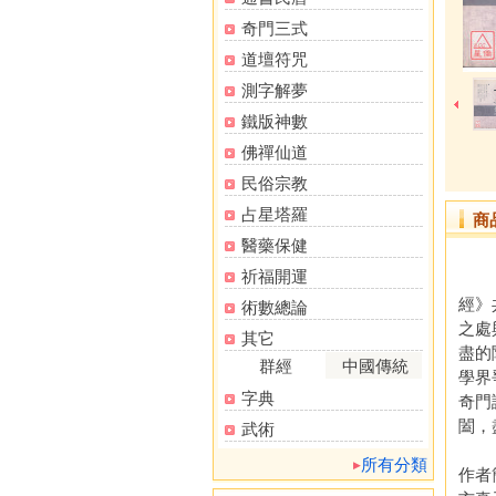
奇門三式
道壇符咒
測字解夢
鐵版神數
佛禪仙道
民俗宗教
占星塔羅
商
醫藥保健
祈福開運
《奇
經》
術數總論
之處
其它
盡的
群經
中國傳統
學界
字典
奇門
闔，
武術
所有分類
作者