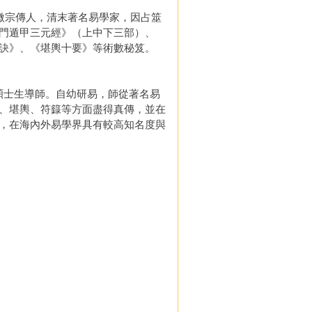
清微宗傳人，清末著名易學家，因占筮
門遁甲三元經》（上中下三部）、
訣》、《堪輿十要》等術數秘笈。
碩士生導師。自幼研易，師從著名易
、堪輿、符籙等方面盡得真傳，並在
，在海內外易學界具有較高知名度與