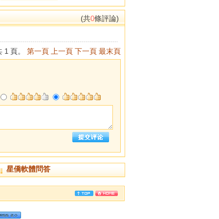
(共
0
條評論)
 1 頁。
第一頁
上一頁
下一頁
最末頁
星僑軟體問答