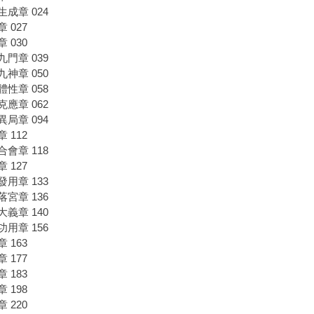
生成章 024
 027
 030
九門章 039
九神章 050
體性章 058
克應章 062
異局章 094
 112
合會章 118
 127
發用章 133
落宮章 136
大義章 140
功用章 156
 163
 177
 183
 198
 220