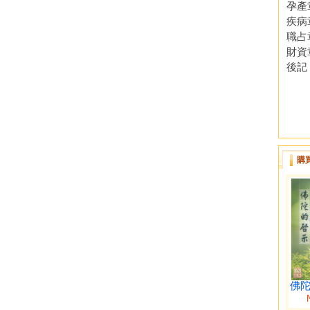
孕產章
疾病章
職占章
財資章
後記 
購
佛陀