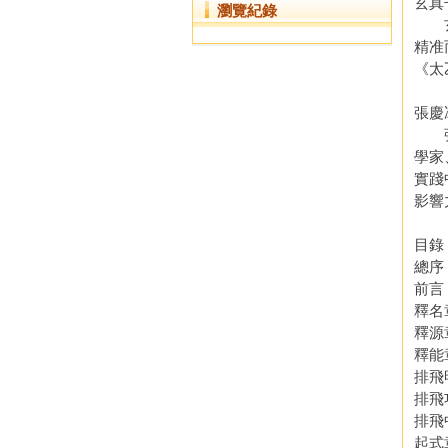
玄真
瀏覽紀錄
玄真
精准
《太
張慶
張慶
學家
實踐
影響
目錄
總序 
前言 
釋名章
釋源章
釋能章
排飛
排飛
排飛
起式章