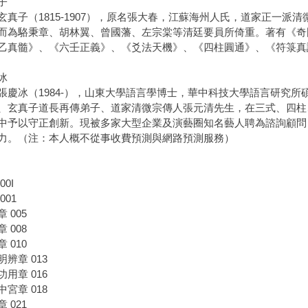
子
子（1815-1907），原名張大春，江蘇海州人氏，道家正一派
而為駱秉章、胡林翼、曾國藩、左宗棠等清廷要員所倚重。著有《奇
乙真髓》、《六壬正義》、《爻法天機》、《四柱圓通》、《符箓真
冰
冰（1984-），山東大學語言學博士，華中科技大學語言研究所
、玄真子道長再傳弟子、道家清微宗傳人張元清先生，在三式、四柱
中予以守正創新。現被多家大型企業及演藝圈知名藝人聘為諮詢顧問
力。（注：本人概不從事收費預測與網路預測服務）
00I
001
 005
 008
 010
明辨章 013
功用章 016
中宮章 018
 021