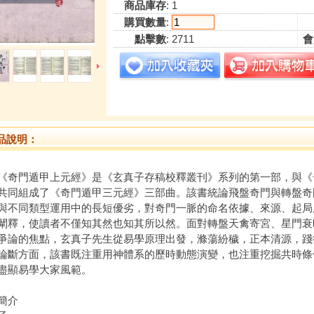
商品庫存
: 1
購買數量
:
點擊數
: 2711
會
品說明：
門遁甲上元經》是《玄真子存稿校釋叢刊》系列的第一部，與《
共同組成了《奇門遁甲三元經》三部曲。該書統論飛盤奇門與轉盤奇
與不同類型運用中的長短優劣，對奇門一脈的命名依據、來源、起局
闡釋，使讀者不僅知其然也知其所以然。面對轉盤天禽寄宮、星門衰
爭論的焦點，玄真子先生從易學原理出發，滌蕩紛穢，正本清源，踐
論斷方面，該書既注重用神體系的歷時動態演變，也注重挖掘共時條
盡顯易學大家風範。
簡介