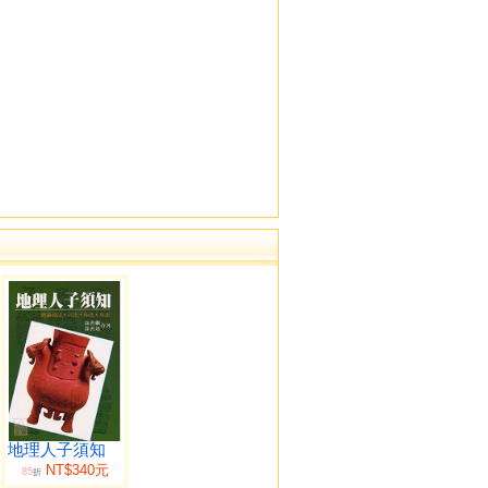
地理人子須知
NT$340元
85
折