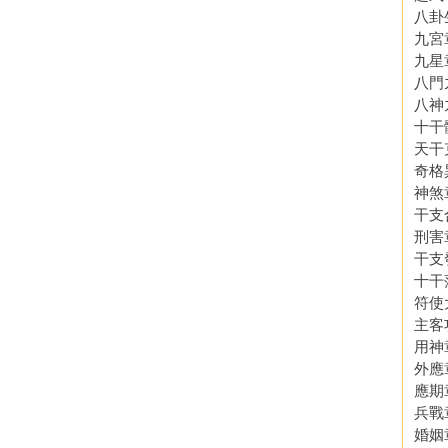
八卦
九宮章
九星章
八門
八神
十干
天干
奇格
神煞章
干支
刑害章
干支
十干
符使
主客
用神章
外應章
應期章
兵戰章
婚姻章