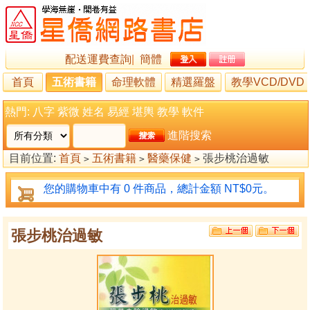
配送運費查詢
|
簡體
首頁
五術書籍
命理軟體
精選羅盤
教學VCD/DVD
熱門:
八字
紫微
姓名
易經
堪輿
教學
軟件
進階搜索
目前位置:
首頁
五術書籍
醫藥保健
張步桃治過敏
>
>
>
您的購物車中有 0 件商品，總計金額 NT$0元。
張步桃治過敏