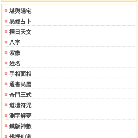
堪輿陽宅
易經占卜
擇日天文
八字
紫微
姓名
手相面相
通書民曆
奇門三式
道壇符咒
測字解夢
鐵版神數
佛禪仙道