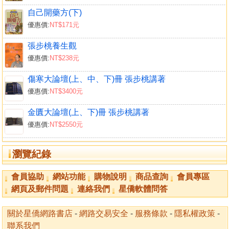
自己開藥方(下)
優惠價:
NT$171元
張步桃養生觀
優惠價:
NT$238元
傷寒大論壇(上、中、下)冊 張步桃講著
優惠價:
NT$3400元
金匱大論壇(上、下)冊 張步桃講著
優惠價:
NT$2550元
瀏覽紀錄
會員協助
網站功能
購物說明
商品查詢
會員專區
網頁及郵件問題
連絡我們
星僑軟體問答
關於星僑網路書店
-
網路交易安全
-
服務條款
-
隱私權政策
-
聯系我們