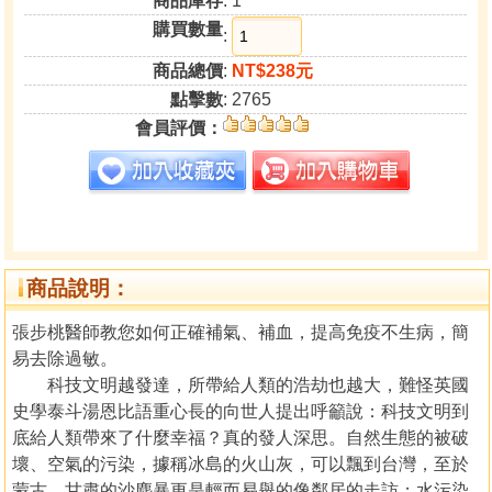
商品庫存
: 1
購買數量
:
商品總價
:
NT$238元
點擊數
: 2765
會員評價：
商品說明：
張步桃醫師教您如何正確補氣、補血，提高免疫不生病，簡
易去除過敏。
科技文明越發達，所帶給人類的浩劫也越大，難怪英國
史學泰斗湯恩比語重心長的向世人提出呼籲說：科技文明到
底給人類帶來了什麼幸福？真的發人深思。自然生態的被破
壞、空氣的污染，據稱冰島的火山灰，可以飄到台灣，至於
蒙古、甘肅的沙塵暴更是輕而易舉的像鄰居的走訪；水污染