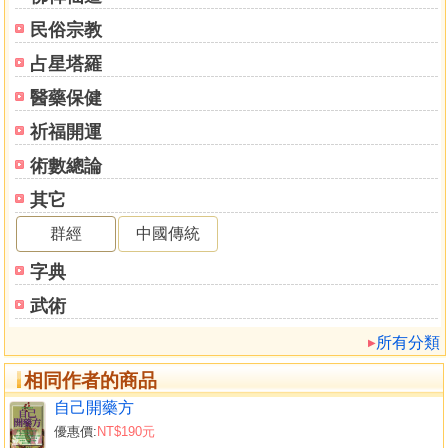
民俗宗教
占星塔羅
醫藥保健
祈福開運
術數總論
其它
群經
中國傳統
字典
武術
所有分類
相同作者的商品
自己開藥方
優惠價:
NT$190元