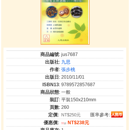
商品編號
: jus7687
出版社
:
九思
作者
:
張步桃
出版日
: 2010/11/01
ISBN13
: 9789572857687
商品狀態
: 一般
裝訂
: 平裝150x210mm
頁數
: 260
定價:
NT$250元
匯率參考:
優惠價:
NT$238元
95
折