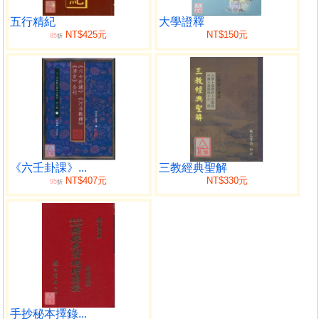
五行精紀
大學證釋
NT$425元
NT$150元
85
折
《六壬卦課》...
三教經典聖解
NT$407元
NT$330元
95
折
手抄秘本擇錄...