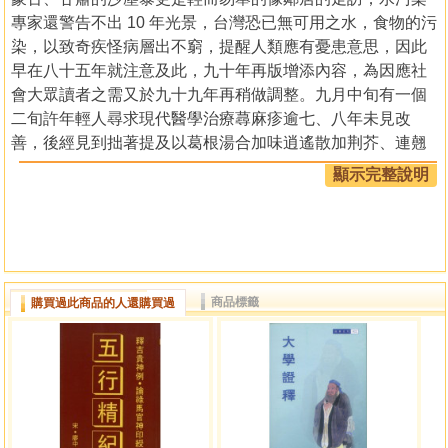
專家還警告不出 10 年光景，台灣恐已無可用之水，食物的污
染，以致奇疾怪病層出不窮，提醒人類應有憂患意思，因此
早在八十五年就注意及此，九十年再版增添內容，為因應社
會大眾讀者之需又於九十九年再稍做調整。九月中旬有一個
二旬許年輕人尋求現代醫學治療蕁麻疹逾七、八年未見改
善，後經見到拙著提及以葛根湯合加味逍遙散加荆芥、連翹
等五日而愈是徵老祖宗之智慧，經驗不容忽視也！
顯示完整說明
商品標籤
購買過此商品的人還購買過