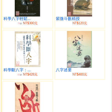
果沒被客戶打槍說不準，就永遠學不會批命。
本書一共涵蓋七大單元，前面的兩大章節，文堡老師將
從最基礎的本命干支，帶領您了解五行計算規則，從全陽全
陰、二陽二陰、三陽一陰到一陰三陽，透過鉅細靡遺的解
科學八字輕鬆...
紫微斗數精授
NT$300元
NT$120元
79
說，讓讀者搞懂何謂陰陽五行流通，相信您學會之後，再搭
折
配第三單元的《本命篇自我挑戰》，幫助您快速打好五行八
字的根基。
第四單元開始，我將教授本命與大運的生剋合洩流通，
龍頭被合的悲劇、全陽全陰案例分析、以及迷惘多數人的一
連順生魔咒，一旦你學完本單元，必能踏上五行八字的神奇
之旅。
第五單元的大運進階力量計算，可謂精采絕倫，八字書
科學斷八字：...
八字述要
籍史上絕無僅有，絕對能打破您對傳統八字的認知，如此形
NT$428元
NT$400元
95
折
容一點也不為過。除了學術理論以外，亦公開許多實證案
例，這些命例皆是經過文堡老師印證後，才能談上資格收錄
出版，提供給八字愛好者學習。
第六單元《八字微言任督二脈》，延續了前作的風格，
你將習得精采的十神類象組合，還有更多的客戶故事和批命
技法，21篇內容可謂道術兼備。你更不可錯過第七單元的