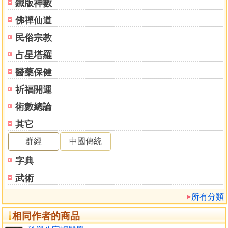
2020《科學八字推理1基礎心法》
鐵版神數
2021《科學八字輕鬆學》
佛禪仙道
2022《科學八字推理2進階心法：本命篇》
民俗宗教
2023《科學八字推理3進階心法：大運篇》
2023《我們的秘密能量365》
占星塔羅
醫藥保健
目錄
推薦序(一) .................................... 2
祈福開運
推薦序(二) .................................... 3
術數總論
推薦序(三) .................................... 7
其它
學生讀者的回饋 ................................. 8
自序：我用47年出版一本書 ..................... 11
群經
中國傳統
前言1：被外行人踢館，你到底弱在哪裡？ ......... 24
字典
前言2：找對學習方法，少走十年彎路 ............. 30
序章：為何要學習五行計算 ...................... 35
武術
八字充電坊1：《五行八字與五行派哪裡不同》....... 39
所有分類
第一單元：本命生剋合洩基礎 .................... 46
1-0 搞懂動靜態生洩 ............................. 46
相同作者的商品
1-1 合不能當消失 ............................... 47