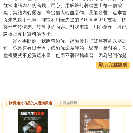
往常連結內在的高我，用心、用腦敲打著鍵盤上每一個按
鍵，集結內心靈魂，寫出個人心血之作。我能發誓，這本書
從未找寫手代筆，抑或利用最先進的 AI ChatGPT 技術，抄
襲一些沒情感、沒溫度的內容。對我來說，用心創作，才能
談得上真材實料的學術。
從本書開始，我將帶領你一起顛覆並打破舊有的八字思
維。你是否有思考過，假如你認為我的「學理」是對的，你
壓根兒就不必買這本書，也用不著跟我學習，因為證明你是
懂的；但是，假如你認為我不對的那個部分，是我有而你沒
顯示完整說明
有，恰恰是你最需要跟我學習的。記住這句話 :「你所排斥
的，就是你所需要的。」
找對學習方法，少走10年彎路！
五行八字，猶如數學之邏輯，一道問題有許多種解法，
商品標籤
購買過此商品的人還購買過
千變萬化且條條道路通羅馬，只要思維和答案正確，客戶能
夠認同你，無論用什麼學理推論，均可被大眾接受。
換句話說，無論您師承何派，只要願意下苦功，媳婦終
將熬成婆。小嬰兒如果沒有跌倒過，就永遠學不會走路；如