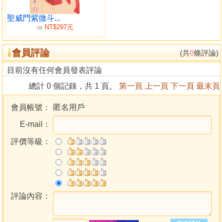
《大運篇自我挑戰》，這是文堡老師精心為讀者準備的佛心
佳餚，十道不藏私的干貨心法，保證令您拍案叫絕！
聖威門紫微斗...
NT$297元
當你細細咀嚼讀完本書，才能真正體會什麼叫物超所
9
折
值，這些『掏心掏肺』的學理及案例，早已超越了2,000美元
會員評論
價值。現在，你只須要花一本書的錢，即可全部擁有，我只
(共
0
條評論)
想誠心誠意推廌給您，不買這本書，您可能會後悔莫及，因
目前沒有任何會員發表評論
為......我百分之百相信我自己，我百分之百相信我的產品，我
總計 0 個記錄，共 1 頁。
第一頁
上一頁
下一頁
最末頁
百分之百相信我的學術，能夠幫助那些曾經學了十幾二十
年，對八字仍存在一知半解，以及感到恐懼想放棄的朋友，
會員帳號：
匿名用戶
當你了解一套學術背後的原理與規律，箇中的智慧才能真正
E-mail：
生發為你所用。
評價等級：
作者簡介
鄭文堡
解密人生，掌握未來！──《輕鬆學會科學八字推理》
1973年生於台灣高雄市，畢業於嘉南藥理科技大學。年
幼時便受到家父的啟蒙。然而，在一段漫長的時間裡，他對
評論內容：
命理仍是一知半解。直到1999年，一切都改變了。
那一年，文堡老師決定跟隨家父深入研習八字，這個決