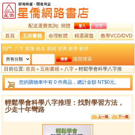
配送運費查詢
|
簡體
首頁
五術書籍
命理軟體
精選羅盤
教學VCD/DVD
熱門:
八字
紫微
姓名
易經
堪輿
教學
軟件
進階搜索
目前位置:
首頁
五術書籍
八字
輕鬆學會科學八字推
>
>
>
理：找對學習方法，少走十年彎路
您的購物車中有 0 件商品，總計金額 NT$0元。
輕鬆學會科學八字推理：找對學習方法，
少走十年彎路