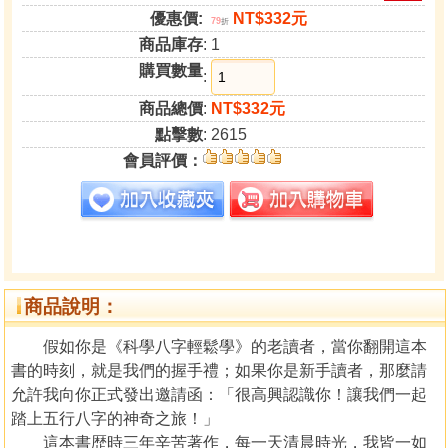
優惠價:
NT$332元
79
折
商品庫存
: 1
購買數量
:
商品總價
:
NT$332元
點擊數
: 2615
會員評價：
商品說明：
假如你是《科學八字輕鬆學》的老讀者，當你翻開這本
書的時刻，就是我們的握手禮；如果你是新手讀者，那麼請
允許我向你正式發出邀請函：「很高興認識你！讓我們一起
踏上五行八字的神奇之旅！」
這本書歴時三年辛苦著作，每一天清晨時光，我皆一如