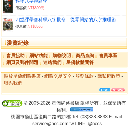
科學八字輕鬆學
八字充電坊2：《用神，可以救命也可能致命》 .. 51
優惠價:
NT$300元
1-2 相合五行仍有力量 ........................... 54
八字充電坊3：《算命要準，唯有成象》 ........ 56
四堂課學會科學八字批命：從零開始的八字推理術
1-3 合到完的八字怎麼看 ......................... 59
優惠價:
NT$356元
八字充電坊4：《日主受剋已經過氣了》 ........ 62
1-4 五行順生力量計算 ........................... 69
瀏覽紀錄
八字充電坊5：《算命界的牛鬼蛇神》 .......... 74
1-5 五行相剋力量計算 ........................... 79
會員協助
網站功能
購物說明
商品查詢
會員專區
八字充電坊6：《學習八字的五大NG》 ......... 83
網頁及郵件問題
連絡我們
星僑軟體問答
第二單元：本命力量基礎計算 .................... 86
關於星僑網路書店
-
網路交易安全
-
服務條款
-
隱私權政策
-
2-1 搞懂橋的生洩 ............................... 86
聯系我們
2-1-1 橋的基本觀念 ............................ 86
2-1-2 合的橋怎麼看 ............................ 88
八字充電坊7：《命理師，小心你的冤親債主》... 89
© 2005-2026 星僑網路書店 版權所有，並保留所有
2-2 全陽全陰計算 ............................... 92
權利。
2-2-1 全陽的五行計算 .......................... 92
桃園市龜山區復興二路6號1樓 Tel: (03)328-8833 E-mail:
2-2-2 全陰的五行計算 .......................... 94
service@ncc.com.tw LINE:
@nccs
八字充電坊8：《你不該批名人八字的兩個理由》.99