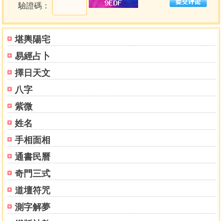
驗證碼：
定有如醍醐灌頂，豁然開朗。2000年毅然離開補教業，勇敢
創業開館，庚辰年成為他人生的轉捩點。
文堡老師擁有超過23年的實戰經驗，專注於為眾生批命
堪輿陽宅
解惑，洞悉命運脈絡。他曾擔任百世資優數學及銀行保險命
易經占卜
理講師，專業素養不容小覷。
2023年最新力作《輕鬆學會科學八字推理》，文堡老師
擇日天文
以嚴謹和深入淺出的文筆，將命理與科學融會貫通，他不拘
八字
泥於迷信，而是以現代科學的方法，解構八字之謎。上一本
《科學八字輕鬆學》令人激賞的著作，甫於2021年出版之
紫微
際，極深受讀者的好評。
姓名
手相面相
若您渴望掌握命運的線索，了解自己的人生軌跡，那麼
《輕鬆學會科學八字推理》此書絕對是您的不二之選！透過
通書民曆
文堡老師無私的傳承，您將獲得珍貴的智慧瑰寶。
奇門三式
別讓命運主宰您的人生，讓文堡老師帶您展開一段充滿
探索與成長的八字旅程！趕緊擁有這本珍貴的大作，一起解
道壇符咒
密人生，掌握未來！
測字解夢
個人著作：