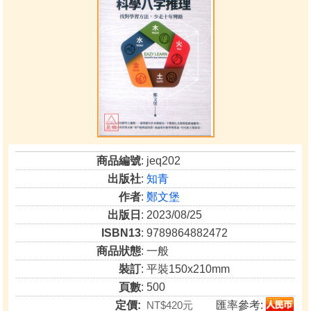
商品編號
: jeq202
出版社
:
知青
作者
:
鄭文堡
出版日
: 2023/08/25
ISBN13
: 9789864882472
商品狀態
: 一般
裝訂
: 平裝150x210mm
頁數
: 500
定價:
NT$420元
匯率參考: