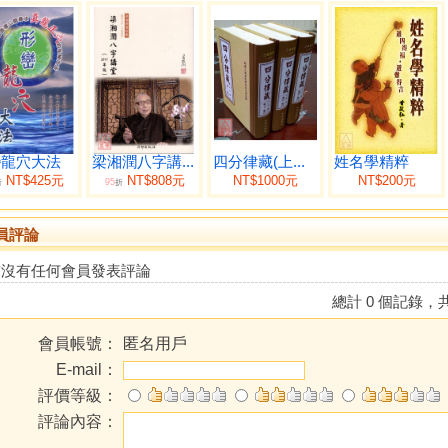
巒龍穴大法
梁湘潤八字講...
四分律藏(上...
姓名學精粹
NT$425元
NT$808元
NT$1000元
NT$200元
95
折
折
員評論
前沒有任何會員發表評論
總計 0 個記錄，共
會員帳號：
匿名用戶
E-mail：
評價等級：
評論內容：