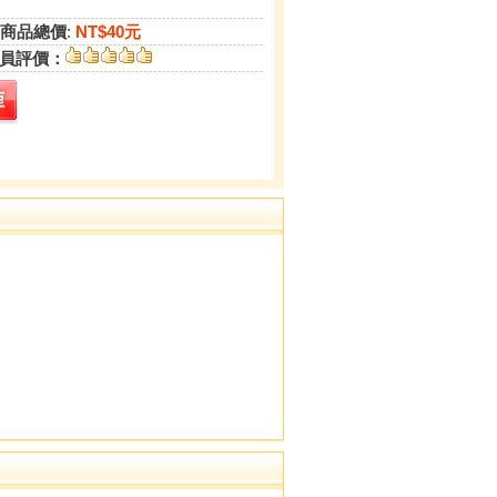
商品總價
:
NT$40元
員評價：