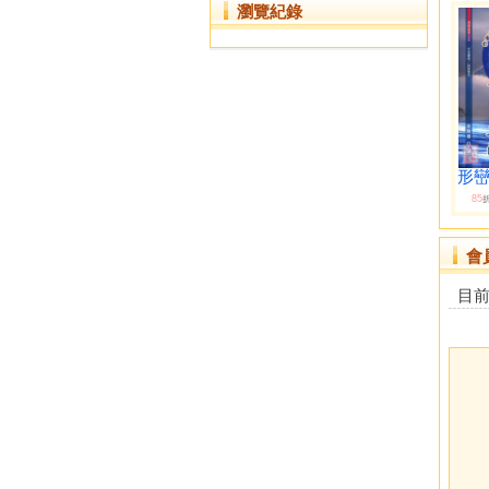
瀏覽紀錄
形
85
會
目