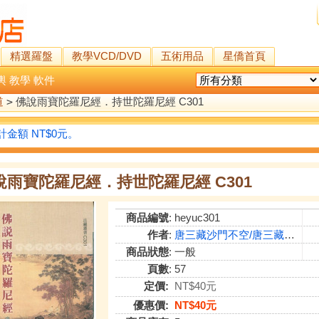
精選羅盤
教學VCD/DVD
五術用品
星僑首頁
輿
教學
軟件
道
>
佛說雨寶陀羅尼經．持世陀羅尼經 C301
金額 NT$0元。
說雨寶陀羅尼經．持世陀羅尼經 C301
商品編號
: heyuc301
作者
:
唐三藏沙門不空/唐三藏法師玄奘 譯
商品狀態
: 一般
頁數
: 57
定價:
NT$40元
優惠價:
NT$40元