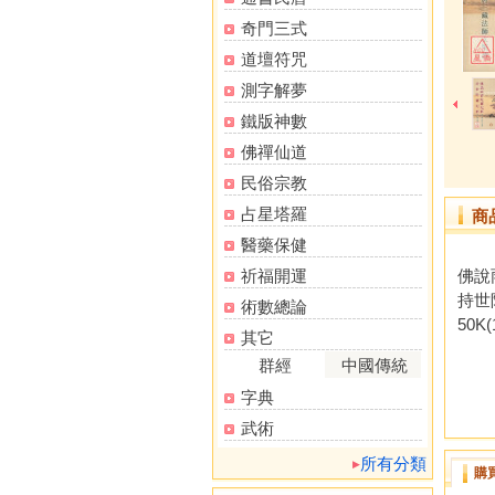
奇門三式
道壇符咒
測字解夢
鐵版神數
佛禪仙道
民俗宗教
占星塔羅
商
醫藥保健
祈福開運
佛說
持世
術數總論
50K
其它
群經
中國傳統
字典
武術
所有分類
購