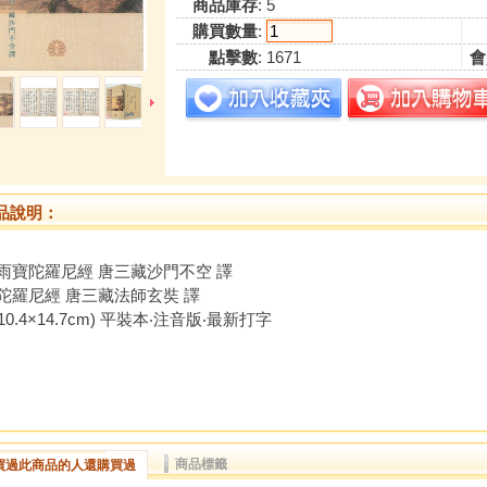
商品庫存
: 5
購買數量
:
點擊數
: 1671
會
品說明：
雨寶陀羅尼經 唐三藏沙門不空 譯
陀羅尼經 唐三藏法師玄奘 譯
(10.4×14.7cm) 平裝本‧注音版‧最新打字
商品標籤
買過此商品的人還購買過