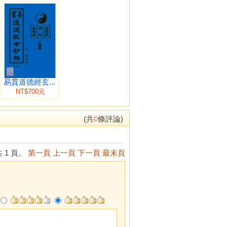
易貫道德經玄...
NT$700元
(共
0
條評論)
 1 頁。
第一頁
上一頁
下一頁
最末頁