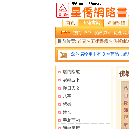
首頁
五術書籍
命理軟體
熱門:
八字
紫微
姓名
易經
堪
目前位置:
首頁
>
五術書籍
>
佛禪仙
您的購物車中有 0 件商品，總計
堪輿陽宅
佛
易經占卜
擇日天文
八字
紫微
姓名
手相面相
通書民曆