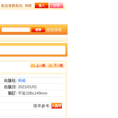
配送運費查詢
|
簡體
進階搜索
出版社
:
和裕
出版日
: 2021/01/01
裝訂
: 平裝106x149mm
匯率參考: