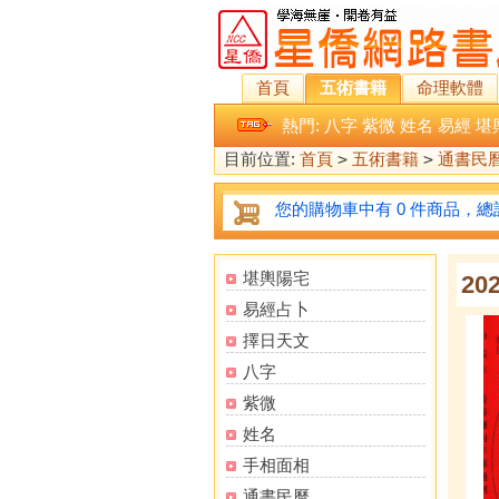
首頁
五術書籍
命理軟體
熱門:
八字
紫微
姓名
易經
堪
目前位置:
首頁
>
五術書籍
>
通書民
您的購物車中有 0 件商品，總計
堪輿陽宅
2
易經占卜
擇日天文
八字
紫微
姓名
手相面相
通書民曆