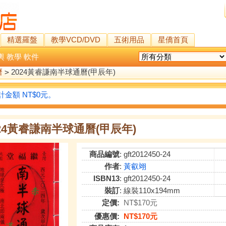
精選羅盤
教學VCD/DVD
五術用品
星僑首頁
輿
教學
軟件
曆
>
2024黃睿謙南半球通曆(甲辰年)
金額 NT$0元。
024黃睿謙南半球通曆(甲辰年)
商品編號
: gft2012450-24
作者
:
黃叡翊
ISBN13
: gft2012450-24
裝訂
: 線裝110x194mm
定價:
NT$170元
優惠價:
NT$170元