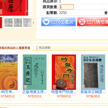
商品庫存
: 1
購買數量
:
點擊數
: 2292
會
商品標籤
買過此商品的人還購買過
-時空奇...
正版增廣玉匣...
時盤奇門預測...
新版崇正闢謬...
NT$405元
NT$150元
NT$800元
NT$638元