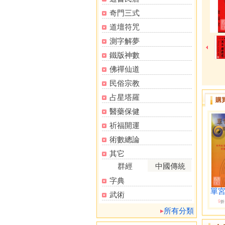
奇門三式
道壇符咒
測字解夢
鐵版神數
佛禪仙道
民俗宗教
占星塔羅
購
醫藥保健
祈福開運
術數總論
其它
群經
中國傳統
字典
單宮
武術
9
折
所有分類