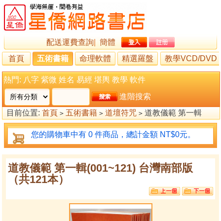
配送運費查詢
|
簡體
首頁
五術書籍
命理軟體
精選羅盤
教學VCD/DVD
熱門:
八字
紫微
姓名
易經
堪輿
教學
軟件
進階搜索
目前位置:
首頁
五術書籍
道壇符咒
道教儀範 第一輯
>
>
>
(001~121) 台灣南部版（共121本）
您的購物車中有 0 件商品，總計金額 NT$0元。
道教儀範 第一輯(001~121) 台灣南部版
（共121本）