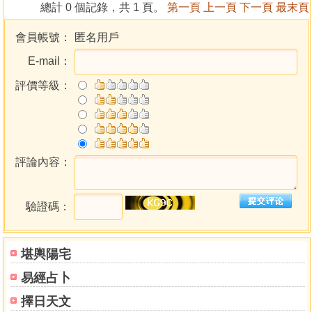
經科儀 450
總計 0 個記錄，共 1 頁。
第一頁
上一頁
下一頁
最末頁
eqnyf017 道教儀範全集(017)太上靈寶解連妙經科儀 450
eqnyf018 道教儀範全集(018)靈寶金籙祈安三官妙經科儀 300
會員帳號：
匿名用戶
eqnyf019 道教儀範全集(019)太上靈寶東斗主算護命妙經科儀
E-mail：
250
eqnyf020 道教儀範全集(020)太上靈寶南斗六司延壽妙經科儀
評價等級：
250
eqnyf021 道教儀範全集(021)太上靈寶西斗記名護身妙經科儀
250
eqnyf022 道教儀範全集(022)太上靈寶北斗本命妙經科儀 250
評論內容：
eqnyf023 道教儀範全集(023)太上靈寶中斗大魁保命妙經科儀
250
eqnyf024 道教儀範全集(024-026)靈寶祈安清醮三元寶懺(全
驗證碼：
三卷) 900
eqnyf027 道教儀範全集(027-029)太上玉清謝罪登真寶懺(全
三卷) 900
堪輿陽宅
eqnyf030 道教儀範全集(030)太上靈寶禳災祀祭天仙科儀 300
易經占卜
eqnyf031 道教儀範全集(031-040)太上靈寶朝天謝罪懺(全十
擇日天文
卷) 3000