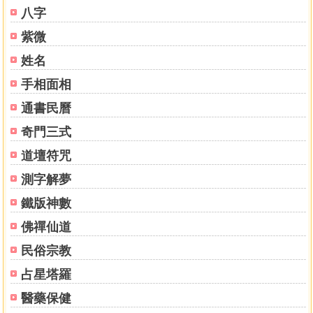
eqnyf041 道教儀範全集(041)靈寶金籙祈安正醮九御科儀 450
八字
eqnyf042 道教儀範全集(042)靈寶慶成雪宅孤失神燈科儀 450
紫微
eqnyf043 道教儀範全集(043)太上靈寶延生土地公妙經 300
eqnyf044 道教儀範全集(044)太上慶宅安龍八山寶懺《上中下
姓名
合卷》 300
手相面相
eqnyf045 道教儀範全集(045)靈寶慶成謝土啟聖三獻科儀 300
eqnyf046 道教儀範全集(046)靈寶禳災瘟司部五雷燈科儀 300
通書民曆
eqnyf047 道教儀範全集(047)太上靈寶禳災和瘟三獻科儀 300
奇門三式
eqnyf048 道教儀範全集(048)太上靈寶禳災祭船科儀 300
道壇符咒
eqnyf049 道教儀範全集(049)七獻九陳科儀 300
eqnyf050 道教儀範全集(050-051)玄門太極普度科儀(全二卷)
測字解夢
600
鐵版神數
eqnyf052 道教儀範全集(052)太上三元法教收邪科 300
eqnyf053 道教儀範全集(053)太上三元祭婆妙法真經科儀 450
佛禪仙道
eqnyf054 道教儀範全集(054)靈寶閭山金天教主《祝聖科儀、
民俗宗教
開營放兵科儀、殺雞賞酒科儀、謝營賞兵科儀、點開聖眼科
占星塔羅
儀 合編》 450
eqnyf055 道教儀範全集(055)靈寶拔度策役發奏科儀 300
醫藥保健
eqnyf056 道教儀範全集(056)無上拔度啟白科儀 300