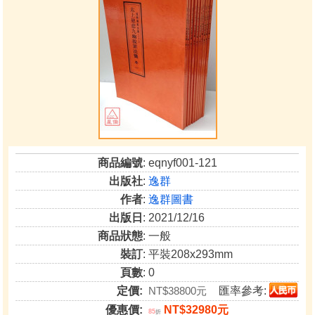
商品編號
: eqnyf001-121
出版社
:
逸群
作者
:
逸群圖書
出版日
: 2021/12/16
商品狀態
: 一般
裝訂
: 平裝208x293mm
頁數
: 0
定價:
NT$38800元
匯率參考:
優惠價:
NT$32980元
85
折