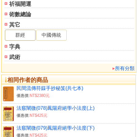
祈福開運
eqnyf057 道教儀範全集(057-059)太上洞玄靈寶無量度人妙經
(全三卷) 900
術數總論
eqnyf060 道教儀範全集(060)靈寶拔度分燈捲簾科儀 300
其它
eqnyf061 道教儀範全集(061)無上拔度宿啟科儀 300
eqnyf062 道教儀範全集(062)靈寶拔度道場科儀 450
群經
中國傳統
eqnyf063 道教儀範全集(063)靈寶拔度合符科儀 300
字典
eqnyf064 道教儀範全集(064)無上拔度召魂沐浴科儀 300
eqnyf065 道教儀範全集(065)無上拔度解結科儀 300
武術
eqnyf066 道教儀範全集(066)無上拔度沐浴給牒科儀 300
所有分類
eqnyf067 道教儀範全集(067)無上貢王填庫科儀 300
eqnyf068 道教儀範全集(068)無上拔度請庫三獻科儀 300
相同作者的商品
eqnyf069 道教儀範全集(069)無上拔亡煉度宗旨科儀 300
民間流傳符籙手抄秘笈(共七本)
eqnyf070 道教儀範全集(070-072)太上慈悲滅罪寶水懺(全三
優惠價:
NT$2380元
卷) 750
eqnyf073 道教儀範全集(073-082)太上靈寶冥王拔罪寶懺(全
法竅闡微(078)鳳陽府絕學小法度(上)
十卷) 2500
優惠價:
NT$425元
eqnyf083 道教儀範全集(083-092)太上慈悲九幽拔罪法懺(全
法竅闡微(079)鳳陽府絕學小法度(下)
十卷) 3000
優惠價:
NT$425元