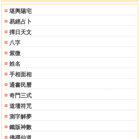
案例10巨門的夫妻宮..............................................265
堪輿陽宅
案例11太陰化忌的夫妻宮..........................................268
易經占卜
案例12火星與擎羊進入六親宮......................................270
案例13破軍星連自己都不放過......................................272
擇日天文
案例14官祿宮巨門化忌不適合創業..................................274
八字
案例15天刑星在適當的環境中也表示管
理............................276
紫微
案例16巨門七殺求財辛苦..........................................278
姓名
手相面相
第四章 八字、六爻、紫微斗數，跨學科資訊一致..........280
例題1觸及時間盤與命盤的時間資訊一致............................282
通書民曆
例題2六爻和紫微斗數的資訊一致（1）............................285
奇門三式
例題3六爻與紫微斗數的資訊一致（2）............................288
例題4八字與紫微斗數的資訊一致..................................291
道壇符咒
後語......................................................294
測字解夢
鐵版神數
佛禪仙道