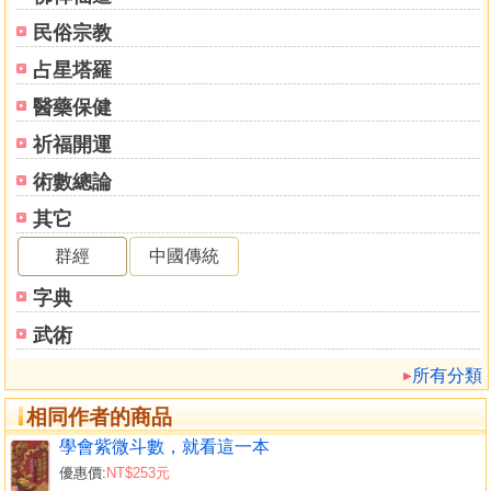
民俗宗教
占星塔羅
醫藥保健
祈福開運
術數總論
其它
群經
中國傳統
字典
武術
所有分類
相同作者的商品
學會紫微斗數，就看這一本
優惠價:
NT$253元