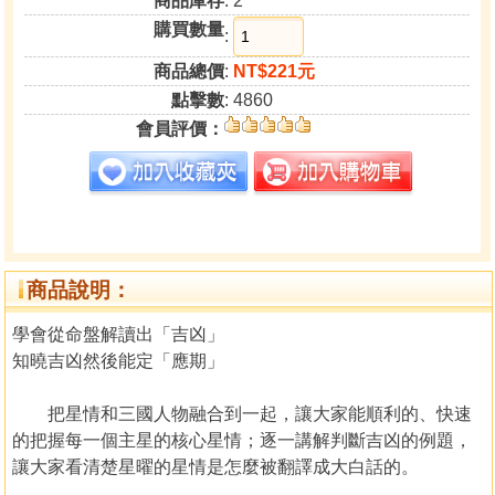
商品庫存
: 2
購買數量
:
商品總價
:
NT$221元
點擊數
: 4860
會員評價：
商品說明：
學會從命盤解讀出「吉凶」
知曉吉凶然後能定「應期」
把星情和三國人物融合到一起，讓大家能順利的、快速
的把握每一個主星的核心星情；逐一講解判斷吉凶的例題，
讓大家看清楚星曜的星情是怎麼被翻譯成大白話的。