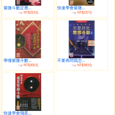
合婚、商業策劃等。
紫微斗數定應...
快速學會紫微...
NT$253元
NT$237元
79
79
目錄
折
折
前言......................................................2
第一章 聽故事，巧記星情..............................8
第一節 劉備與紫微星..............................................10
第二節 周瑜與貪狼星..............................................19
第三節 楊修與巨門星..............................................29
第四節 曹操與廉貞星..............................................35
學懂紫微斗數...
不要再問我怎...
第五節 呂布與武曲星..............................................48
NT$300元
NT$383元
79
85
折
折
第六節 張飛與破軍星..............................................59
第七節 孫權與天府星.............................................. 69
第八節 司馬懿與天梁星............................................78
第九節 諸葛亮與天機星............................................88
第十節 劉禪與天同星..............................................103
第十一節 魯肅與天相星..............................................110
第十二節 關羽與七殺星..............................................116
第十三節 貂蟬與太陰星..............................................125
快速學會飛星...