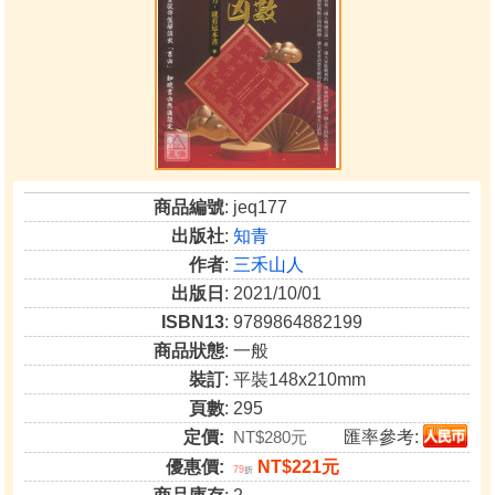
商品編號
: jeq177
出版社
:
知青
作者
:
三禾山人
出版日
: 2021/10/01
ISBN13
: 9789864882199
商品狀態
: 一般
裝訂
: 平裝148x210mm
頁數
: 295
定價:
NT$280元
匯率參考:
優惠價:
NT$221元
79
折