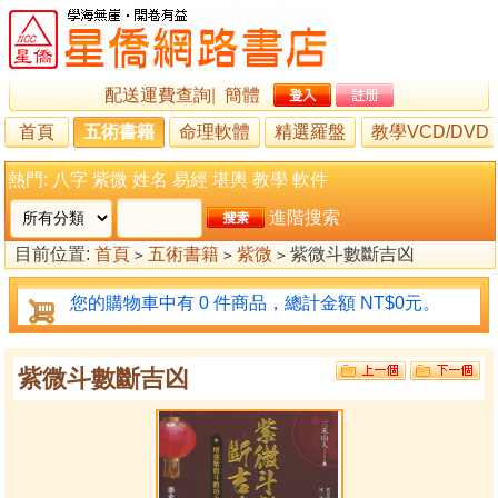
配送運費查詢
|
簡體
首頁
五術書籍
命理軟體
精選羅盤
教學VCD/DVD
熱門:
八字
紫微
姓名
易經
堪輿
教學
軟件
進階搜索
目前位置:
首頁
五術書籍
紫微
紫微斗數斷吉凶
>
>
>
您的購物車中有 0 件商品，總計金額 NT$0元。
紫微斗數斷吉凶