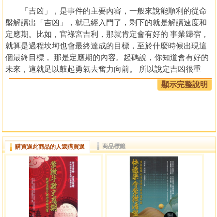
「吉凶」，是事件的主要內容，一般來說能順利的從命
盤解讀出「吉凶」，就已經入門了，剩下的就是解讀速度和
定應期。比如，官祿宮吉利，那就肯定會有好的 事業歸宿，
就算是過程坎坷也會最終達成的目標，至於什麼時候出現這
個最終目標， 那是定應期的內容。起碼說，你知道會有好的
未來，這就足以鼓起勇氣去奮力向前。 所以說定吉凶很重
要。
顯示完整說明
「吉凶」是一個「方向」問題，「方向」一旦錯了那後
面的應期也就錯了，就是全盤錯了。所以，認真學習定吉凶
的方法，才能為整個預測過程打下扎實的基礎。
商品標籤
購買過此商品的人還購買過
作者簡介
三禾山人
早年遍訪名師，遊歷甚廣，受益良多。二十五年執著求
索，精研八字、六爻、紫微斗數。現年49歲，職業命理師，
預測實戰20多年，客戶遍及海內外。西部鳳凰命理文化主理
人，紫微斗數西鳳派創始人。擅長婚姻分析、婚姻擇吉日、