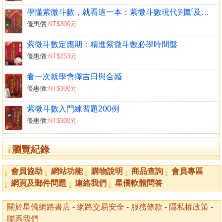
學懂紫微斗數，就看這一本：紫微斗數現代判斷及實例解析
優惠價:
NT$300元
紫微斗數定應期：精進紫微斗數必學時間盤
優惠價:
NT$253元
看一次就學會擇吉日與合婚
優惠價:
NT$300元
紫微斗數入門練習題200例
優惠價:
NT$300元
瀏覽紀錄
會員協助
網站功能
購物說明
商品查詢
會員專區
網頁及郵件問題
連絡我們
星僑軟體問答
關於星僑網路書店
-
網路交易安全
-
服務條款
-
隱私權政策
-
聯系我們