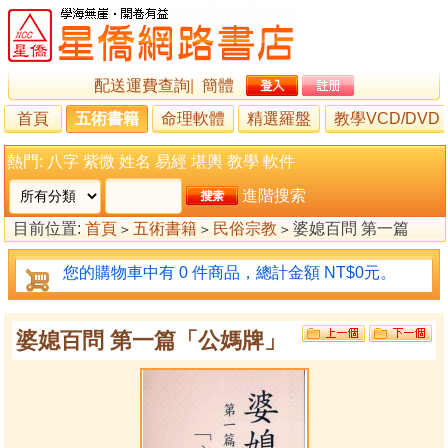
配送運費查詢
|
簡體
首頁
五術書籍
命理軟體
精選羅盤
教學VCD/DVD
熱門:
八字
紫微
姓名
易經
堪輿
教學
軟件
進階搜索
目前位置:
首頁
五術書籍
民俗宗教
婆媳百問 第一篇
>
>
>
「公媽牌」
您的購物車中有 0 件商品，總計金額 NT$0元。
婆媳百問 第一篇「公媽牌」