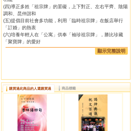
(四)導正多姓「祖宗牌」的罣礙，上下對正、左右平齊、陰陽
調和、昆仲諧和
(五)提倡目前社會多功能，利用「臨時祖宗牌」在飯店舉行
「訂婚」的熱衷
(六)培養年輕人在「公寓」供奉「袖珍祖宗牌」，勝比珍藏
「聚寶牌」的愛好
(七)破解未婚女性過世後，不能「入祀」自家「祖宗牌」的訣
顯示完整說明
竅
(八)將「泉州」與「漳州」的「祖宗牌」，融和「小黃道」的
真理
(九)勸導「客籍祖宗牌」錯誤，矯正「左昭右穆」的「小黃
道」的邏輯
商品標籤
購買過此商品的人還購買過
(十)離婚的媽媽，如何成為「祖宗牌」的開宗