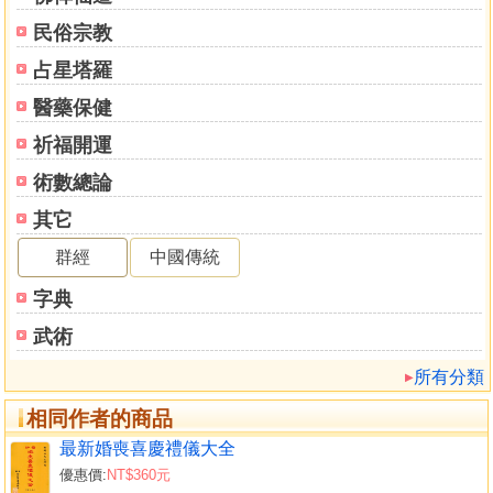
民俗宗教
占星塔羅
醫藥保健
祈福開運
術數總論
其它
群經
中國傳統
字典
武術
所有分類
相同作者的商品
最新婚喪喜慶禮儀大全
優惠價:
NT$360元