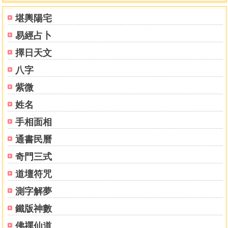
堪輿陽宅
易經占卜
擇日天文
八字
紫微
姓名
手相面相
通書民曆
奇門三式
道壇符咒
測字解夢
鐵版神數
佛禪仙道