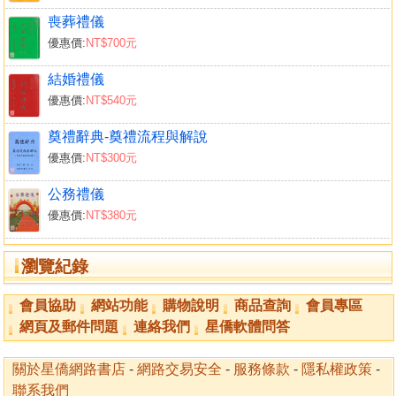
喪葬禮儀
優惠價:
NT$700元
結婚禮儀
優惠價:
NT$540元
奠禮辭典-奠禮流程與解說
優惠價:
NT$300元
公務禮儀
優惠價:
NT$380元
瀏覽紀錄
會員協助
網站功能
購物說明
商品查詢
會員專區
網頁及郵件問題
連絡我們
星僑軟體問答
關於星僑網路書店
-
網路交易安全
-
服務條款
-
隱私權政策
-
聯系我們