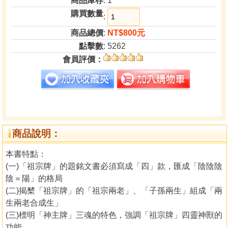
商品庫存
: 1
購買數量
:
商品總價
:
NT$800元
點擊數
: 5262
會員評價：
商品說明：
本書特點：
(一)「祖宗牌」的題銘文書必須寫成「四」款，匯成「陰陰陰
陰＝陽」的格局
(二)揭櫫「祖宗牌」的「祖宗兩老」、「子孫兩生」組成「兩
生兩老合成生」
(三)標明「神主牌」三魂的特色，強調「祖宗牌」四靈神獸的
功能