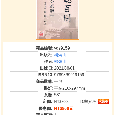
商品編號
: ygs9159
出版社
:
楊烱山
作者
:
楊烱山
出版日
: 2021/08/01
ISBN13
: 9789869919159
商品狀態
: 一般
裝訂
: 平裝210x297mm
頁數
: 531
定價:
NT$800元
匯率參考:
優惠價:
NT$800元