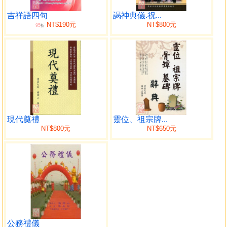
吉祥語四句
謁神典儀.祝...
NT$190元
NT$800元
95
折
現代奠禮
靈位、祖宗牌...
NT$800元
NT$650元
公務禮儀