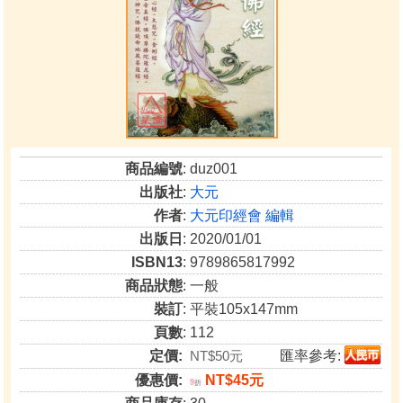
商品編號
: duz001
出版社
:
大元
作者
:
大元印經會 編輯
出版日
: 2020/01/01
ISBN13
: 9789865817992
商品狀態
: 一般
裝訂
: 平裝105x147mm
頁數
: 112
定價:
NT$50元
匯率參考:
優惠價:
NT$45元
9
折