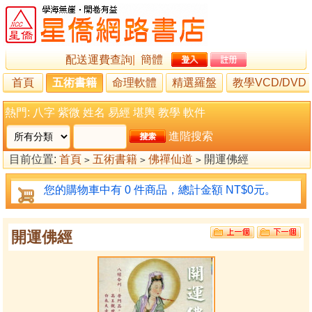
配送運費查詢
|
簡體
首頁
五術書籍
命理軟體
精選羅盤
教學VCD/DVD
熱門:
八字
紫微
姓名
易經
堪輿
教學
軟件
進階搜索
目前位置:
首頁
五術書籍
佛禪仙道
開運佛經
>
>
>
您的購物車中有 0 件商品，總計金額 NT$0元。
開運佛經