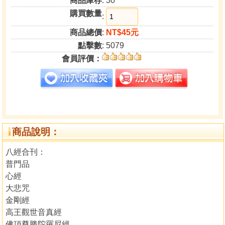
商品庫存
: 30
購買數量
:
商品總價
:
NT$45元
點擊數
: 5079
會員評價：
商品說明：
八經合刊：
普門品
心經
大悲咒
金剛經
高王觀世音真經
佛頂尊勝陀羅尼經