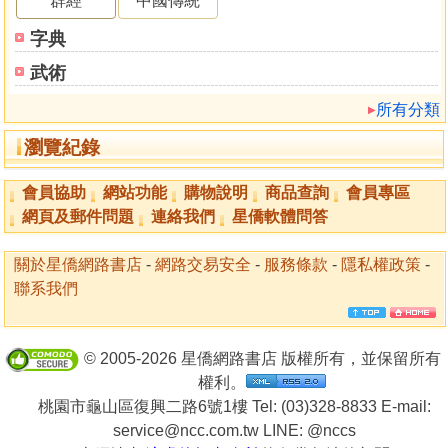
群經
中國傳統
字典
武術
所有分類
瀏覽紀錄
會員協助
網站功能
購物說明
商品查詢
會員專區
網頁及郵件問題
連絡我們
星僑軟體問答
關於星僑網路書店
-
網路交易安全
-
服務條款
-
隱私權政策
-
聯系我們
© 2005-2026 星僑網路書店 版權所有，並保留所有
權利。
桃園市龜山區復興二路6號1樓 Tel: (03)328-8833 E-mail:
service@ncc.com.tw LINE:
@nccs