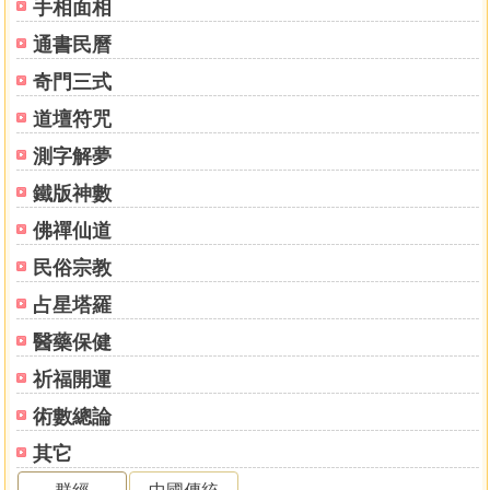
手相面相
通書民曆
奇門三式
道壇符咒
測字解夢
鐵版神數
佛禪仙道
民俗宗教
占星塔羅
醫藥保健
祈福開運
術數總論
其它