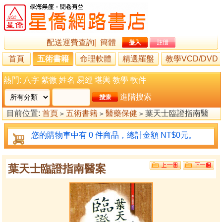
配送運費查詢
|
簡體
首頁
五術書籍
命理軟體
精選羅盤
教學VCD/DVD
熱門:
八字
紫微
姓名
易經
堪輿
教學
軟件
進階搜索
目前位置:
首頁
五術書籍
醫藥保健
葉天士臨證指南醫
>
>
>
案
您的購物車中有 0 件商品，總計金額 NT$0元。
葉天士臨證指南醫案