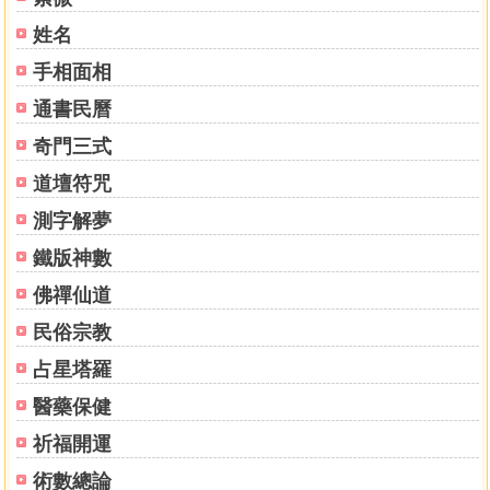
姓名
手相面相
通書民曆
奇門三式
道壇符咒
測字解夢
鐵版神數
佛禪仙道
民俗宗教
占星塔羅
醫藥保健
祈福開運
術數總論