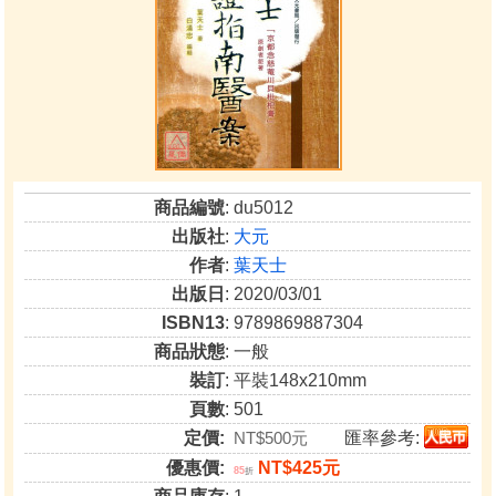
商品編號
: du5012
出版社
:
大元
作者
:
葉天士
出版日
: 2020/03/01
ISBN13
: 9789869887304
商品狀態
: 一般
裝訂
: 平裝148x210mm
頁數
: 501
定價:
NT$500元
匯率參考:
優惠價:
NT$425元
85
折