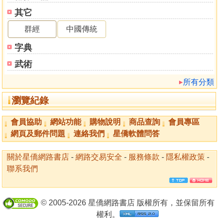
其它
群經
中國傳統
字典
武術
所有分類
瀏覽紀錄
會員協助
網站功能
購物說明
商品查詢
會員專區
網頁及郵件問題
連絡我們
星僑軟體問答
關於星僑網路書店
-
網路交易安全
-
服務條款
-
隱私權政策
-
聯系我們
© 2005-2026 星僑網路書店 版權所有，並保留所有
權利。