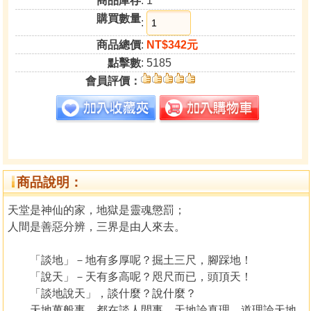
商品庫存
: 1
購買數量
:
商品總價
:
NT$342元
點擊數
: 5185
會員評價：
商品說明：
天堂是神仙的家，地獄是靈魂懲罰；
人間是善惡分辨，三界是由人來去。
「談地」－地有多厚呢？掘土三尺，腳踩地！
「說天」－天有多高呢？咫尺而已，頭頂天！
「談地說天」，談什麼？說什麼？
天地萬般事，都在談人間事。天地論真理，道理論天地