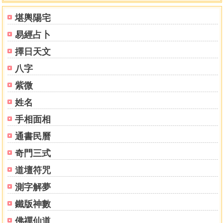
第三篇 天外天
堪輿陽宅
一、玄境．乾元殿
易經占卜
二、乾元殿無極天父
三、坤元殿虛空地母娘
擇日天文
四、三界萬神佛天庭大會議
八字
紫微
姓名
手相面相
通書民曆
奇門三式
道壇符咒
測字解夢
鐵版神數
佛禪仙道