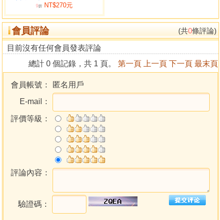
NT$270元
十、十殿閻君轉輪王掌輪迴轉世
9
折
十一、幽冥殿地藏王菩薩掌阿鼻地獄
會員評論
(共
0
條評論)
第二篇 說天堂
目前沒有任何會員發表評論
說天庭一、媽祖被關一百年記實
總計 0 個記錄，共 1 頁。
第一頁
上一頁
下一頁
最末頁
說天庭二、關雲長犯天律砍頭記
說天庭三、中元「普渡鬼王」源由
會員帳號：
匿名用戶
說天庭四、「山神將軍」的源由
E-mail：
說天庭五、南天七政司府台
說天庭六、凌霄寶殿－五天閣
評價等級：
說天庭七、瑤池宮八八蟠桃酒聖會
說天庭八、西方極樂世界懺悔地
說天庭九、慈航觀世音菩薩說道
說天庭十、西方阿彌陀佛論法
說天庭十一、西方佛台八十八佛聖殿
評論內容：
說天庭十二、釋迦牟尼佛說「佛」
說天庭十三、小西天耶、回聖殿堂
驗證碼：
說天庭十四、認識耶和華