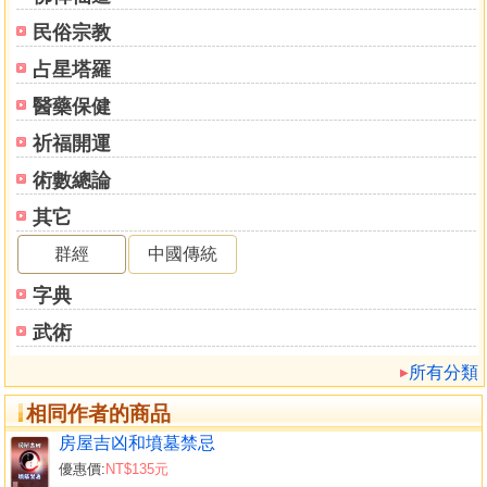
民俗宗教
占星塔羅
醫藥保健
祈福開運
術數總論
其它
群經
中國傳統
字典
武術
所有分類
相同作者的商品
房屋吉凶和墳墓禁忌
優惠價:
NT$135元