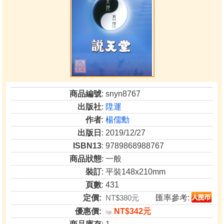
商品編號
: snyn8767
出版社
:
陞運
作者
:
楊儒勳
出版日
: 2019/12/27
ISBN13
: 9789868988767
商品狀態
: 一般
裝訂
: 平裝148x210mm
頁數
: 431
定價:
NT$380元
匯率參考:
優惠價:
NT$342元
9
折