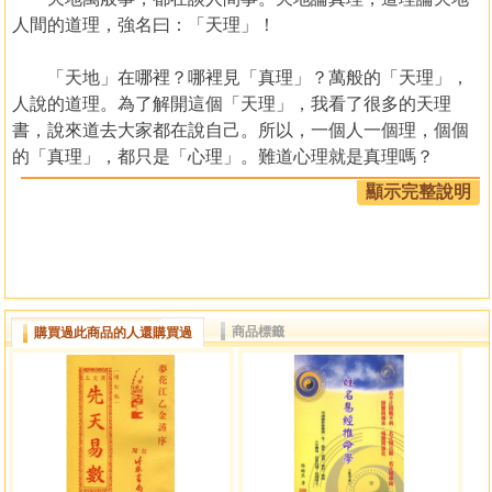
人間的道理，強名曰：「天理」！
「天地」在哪裡？哪裡見「真理」？萬般的「天理」，
人說的道理。為了解開這個「天理」，我看了很多的天理
書，說來道去大家都在說自己。所以，一個人一個理，個個
的「真理」，都只是「心理」。難道心理就是真理嗎？
為了解開人間心裡的謎團，我進入了修行之路後，就開
顯示完整說明
始找尋「天之理」和「地之理」到底在哪裡？原來「天地之
理」盡在說因果，亦即人的累世因果起，再找到地府的因
果，就自然知道，天堂地獄在哪裡了！
作者簡介
商品標籤
購買過此商品的人還購買過
楊儒勳
楊儒勳，國姓天台山．楊生，慈惠中央靈修院。一位易
經理學的老師，他的書籍等文化創作都是畢生經驗的累積所
编繏出來的書籍。1957年出生的他，由於25歲那年曾「死而
復活」的奇遇眼見南無觀世音菩薩從天而降所產生了各種身
體特殊變化和進入慈惠堂修行的奇遇，也因年輕時即研究奇