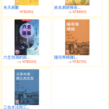
門易經學的經驗而䦕班授徒，並為人們做命理堪輿學的服
務，他寫作和創作的書籍和產品，都是畢生經驗和努力過程
先天易數
姓名易經推命...
NT$100元
NT$405元
9
的創作。
折
目錄
自序
序文（一）
序文（二）
第一篇 談地獄
六爻預測的因...
陽宅學精微(...
一、一殿閻君秦廣王說善惡
NT$510元
NT$270元
85
9
折
折
二、二殿閻君楚江王懲貪婪
三、三殿閻君宋帝王罰狠毒
四、四殿閻君
五、五殿閻君森羅王斷冤屈
六、六殿閻君卞城王懲貪利
七、七殿閻君泰山王懲色、誘、姦
八、八殿閻君都市王懲結黨營私罪
九、九殿閻君平等王獎善懲惡
三合水法與三...