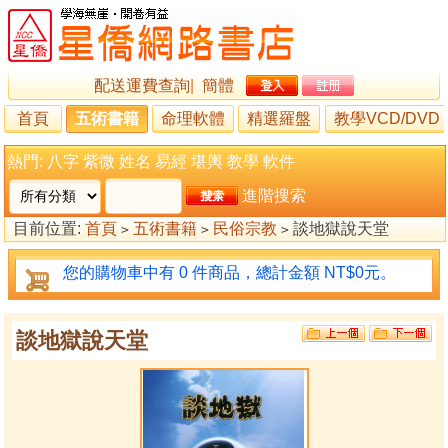
配送運費查詢
|
簡體
首頁
五術書籍
命理軟體
精選羅盤
教學VCD/DVD
熱門:
八字
紫微
姓名
易經
堪輿
教學
軟件
進階搜索
目前位置:
首頁
五術書籍
民俗宗教
談地獄說天堂
>
>
>
您的購物車中有 0 件商品，總計金額 NT$0元。
談地獄說天堂