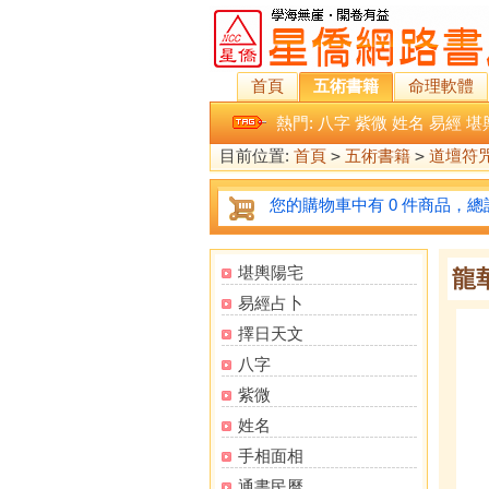
首頁
五術書籍
命理軟體
熱門:
八字
紫微
姓名
易經
堪
目前位置:
首頁
>
五術書籍
>
道壇符
您的購物車中有 0 件商品，總計
堪輿陽宅
龍華
易經占卜
擇日天文
八字
紫微
姓名
手相面相
通書民曆