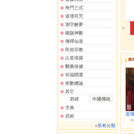
奇門三式
道壇符咒
測字解夢
鐵版神數
佛禪仙道
民俗宗教
占星塔羅
購
醫藥保健
祈福開運
術數總論
其它
群經
中國傳統
字典
道
武術
9
折
所有分類