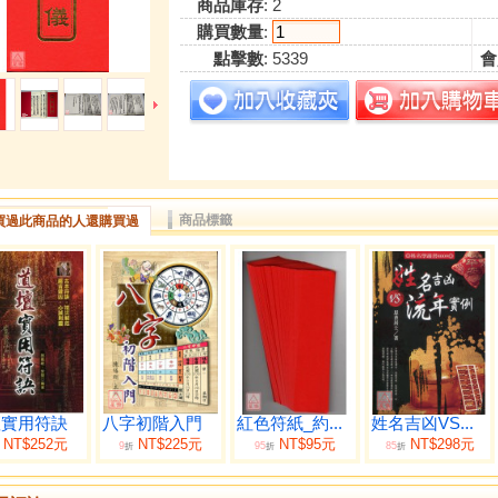
商品庫存
: 2
購買數量
:
點擊數
: 5339
會
商品標籤
買過此商品的人還購買過
壇實用符訣
八字初階入門
紅色符紙_約...
姓名吉凶VS...
NT$252元
NT$225元
NT$95元
NT$298元
9
95
85
折
折
折