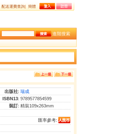
配送運費查詢
|
簡體
進階搜索
出版社
:
瑞成
ISBN13
: 9789577854599
裝訂
: 精裝109x263mm
匯率參考: