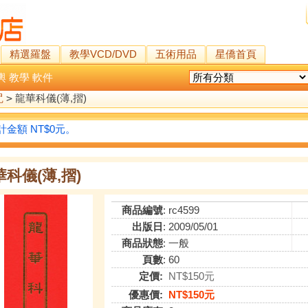
精選羅盤
教學VCD/DVD
五術用品
星僑首頁
輿
教學
軟件
咒
>
龍華科儀(薄,摺)
金額 NT$0元。
科儀(薄,摺)
商品編號
: rc4599
出版日
: 2009/05/01
商品狀態
: 一般
頁數
: 60
定價:
NT$150元
優惠價:
NT$150元