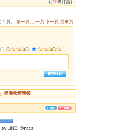
(共
0
條評論)
 1 頁。
第一頁
上一頁
下一頁
最末頁
星僑軟體問答
tw LINE:
@nccs