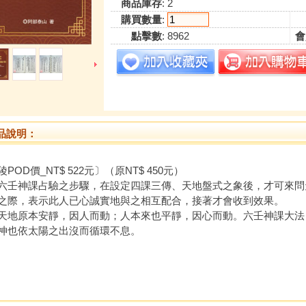
商品庫存
: 2
購買數量
:
點擊數
: 8962
會
品說明：
POD價_NT$ 522元〕（原NT$ 450元）
神課占驗之步驟，在設定四課三傳、天地盤式之象後，才可來問
之際，表示此人已心誠實地與之相互配合，接著才會收到效果。
原本安靜，因人而動；人本來也平靜，因心而動。六壬神課大法
神也依太陽之出沒而循環不息。