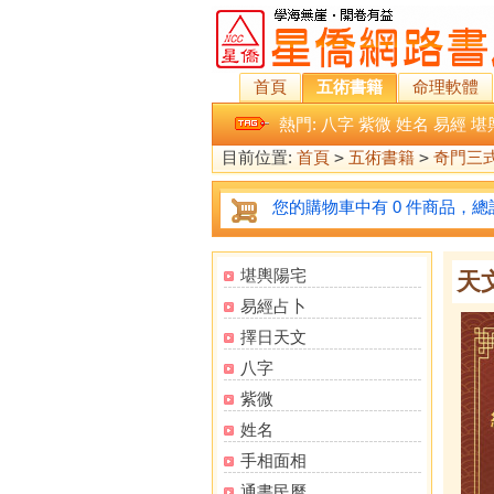
首頁
五術書籍
命理軟體
熱門:
八字
紫微
姓名
易經
堪
目前位置:
首頁
>
五術書籍
>
奇門三
您的購物車中有 0 件商品，總計
堪輿陽宅
天
易經占卜
擇日天文
八字
紫微
姓名
手相面相
通書民曆