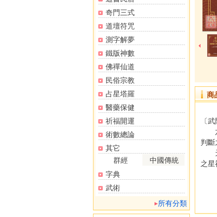
奇門三式
道壇符咒
測字解夢
鐵版神數
佛禪仙道
民俗宗教
占星塔羅
商
醫藥保健
祈福開運
〔武陵
六壬
術數總論
判斷
其它
天地
群經
中國傳統
之星
字典
武術
所有分類