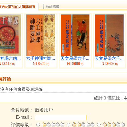
商品標籤
買過此商品的人還購買過
神課吉凶...
六壬神課神斷...
天文易學六壬...
天文易學六壬...
NT$418元
NT$522元
NT$696元
NT$696元
員評論
前沒有任何會員發表評論
總計 0 個記錄，共
會員帳號：
匿名用戶
E-mail：
評價等級：