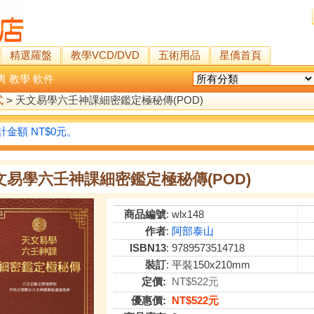
精選羅盤
教學VCD/DVD
五術用品
星僑首頁
輿
教學
軟件
式
>
天文易學六壬神課細密鑑定極秘傳(POD)
金額 NT$0元。
文易學六壬神課細密鑑定極秘傳(POD)
商品編號
: wlx148
作者
:
阿部泰山
ISBN13
: 9789573514718
裝訂
: 平裝150x210mm
定價:
NT$522元
優惠價:
NT$522元