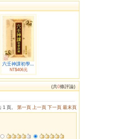
六壬神課初學...
NT$406元
(共
0
條評論)
 1 頁。
第一頁
上一頁
下一頁
最末頁