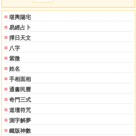
堪輿陽宅
易經占卜
擇日天文
八字
紫微
姓名
手相面相
通書民曆
奇門三式
道壇符咒
測字解夢
鐵版神數