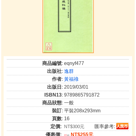
商品編號
: eqnyf477
出版社
:
逸群
作者
:
黃福祿
出版日
: 2019/03/01
ISBN13
: 9789865791872
商品狀態
: 一般
裝訂
: 平裝208x293mm
頁數
: 16
定價:
NT$300元
匯率參考:
優惠價:
NT$255元
85
折