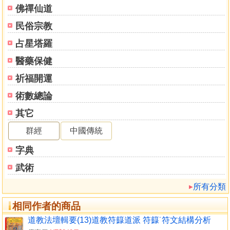
佛禪仙道
民俗宗教
占星塔羅
醫藥保健
祈福開運
術數總論
其它
群經
中國傳統
字典
武術
所有分類
相同作者的商品
道教法壇輯要(13)道教符籙道派 符籙˙符文結構分析