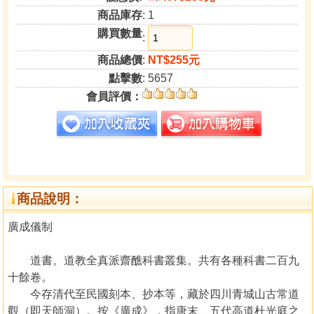
商品庫存
: 1
購買數量
:
商品總價
:
NT$255元
點擊數
: 5657
會員評價：
商品說明：
廣成儀制
道書。道教全真派齋醮科書叢集。共有各種科書二百九
十餘卷。
今存清代至民國刻本、抄本等，藏於四川青城山古常道
觀（即天師洞）。按《廣成》，指唐末、五代高道杜光庭之