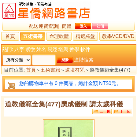
配送運費查詢
|
簡體
首頁
五術書籍
命理軟體
精選羅盤
教學VCD/DVD
熱門:
八字
紫微
姓名
易經
堪輿
教學
軟件
進階搜索
目前位置:
首頁
五術書籍
道壇符咒
道教儀範全集(477)
>
>
>
廣成儀制 請太歲科儀
您的購物車中有 0 件商品，總計金額 NT$0元。
道教儀範全集(477)廣成儀制 請太歲科儀