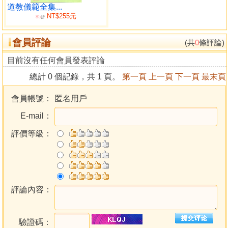
道教儀範全集...
NT$255元
85
折
會員評論
(共
0
條評論)
目前沒有任何會員發表評論
總計 0 個記錄，共 1 頁。
第一頁
上一頁
下一頁
最末頁
會員帳號：
匿名用戶
E-mail：
評價等級：
評論內容：
驗證碼：