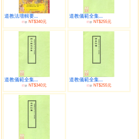
陳仲遠所輯科書有所缺失，後來的道士便重刻續入，並加入
一些抄本科書。本叢集缺乏總目，亦不作分類，各種科書年
代不同、傳本不一，但其編寫格式大體一致。基本上為全真
道教法壇輯要...
道教儀範全集...
NT$340元
NT$255元
85
85
派齋醮科書之集成（個別屬於正一派科書如《清微儀
折
折
制》），對於研究全真派齋醮科儀有重要的文獻價值。今此
叢書集收入《藏外道書》第十三、十四、十五冊《儀範
類》。
道教儀範全集...
道教儀範全集...
NT$340元
NT$255元
85
85
折
折