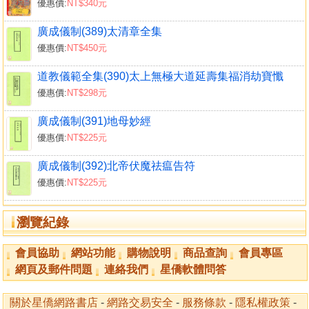
優惠價:
NT$340元
廣成儀制(389)太清章全集
優惠價:
NT$450元
道教儀範全集(390)太上無極大道延壽集福消劫寶懺
優惠價:
NT$298元
廣成儀制(391)地母妙經
優惠價:
NT$225元
廣成儀制(392)北帝伏魔祛瘟告符
優惠價:
NT$225元
瀏覽紀錄
會員協助
網站功能
購物說明
商品查詢
會員專區
網頁及郵件問題
連絡我們
星僑軟體問答
關於星僑網路書店
-
網路交易安全
-
服務條款
-
隱私權政策
-