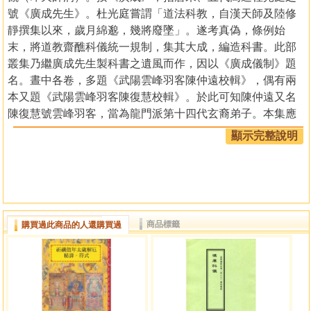
號《廣成先生》。杜光庭嘗謂「道法科教，自漢天師及陸修
靜撰集以來，歲月綿邈，幾將廢墜」。遂考真偽，條例始
末，將道教齋醮科儀統一規制，集其大成，編造科書。此部
叢集乃繼廣成先生製科書之遺風而作，因以《廣成儀制》題
名。晝中各卷，多題《武陽雲峰羽客陳仲遠校輯》，偶有兩
本又題《武陽雲峰羽客陳復慧校輯》。於此可知陳仲遠又名
陳復慧號雲峰羽客，當為龍門派第十四代玄裔弟子。本集應
系陳仲遠蒐集杜光庭之後留傳下來的齋醮科書，統一編輯而
顯示完整說明
成。個別文本又題《雲峰羽客陳仲遠著輯》，可證其中亦有
陳仲遠本人所撰科書。
本叢書集的正本可分三種：一種刻本為十行十九字白口
四周雙邊，其中有一本卷末署為咸豐五年（1855），本叢集
當初刊於是年，陳仲遠當為清代咸豐年間人物。另一種為成
商品標籤
購買過此商品的人還購買過
都二仙庵重刻本，八行十八字黑口四周雙邊，據書內題，其
時限為宣統元年（1909）至民國三年（1914），還有一種系
手抄本，所標時限為道光四年（1824）至宣統元年
（1909），抄本部分較為雜亂，多數為《廣成儀制》，間有
《清微科儀》和北京白雲觀、鶴鳴山等傳本科書竄入。似為