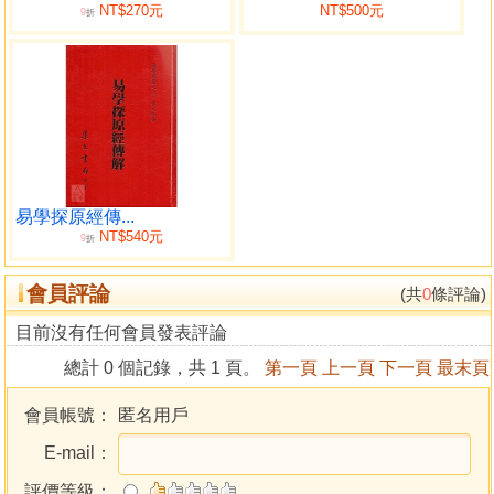
NT$270元
NT$500元
9
折
易學探原經傳...
NT$540元
9
折
會員評論
(共
0
條評論)
目前沒有任何會員發表評論
總計 0 個記錄，共 1 頁。
第一頁
上一頁
下一頁
最末頁
會員帳號：
匿名用戶
E-mail：
評價等級：