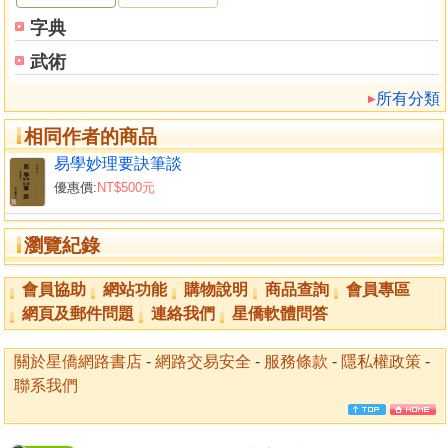
字典
武術
所有分類
相同作者的商品
易學妙理要訣筆談
優惠價:
NT$500元
瀏覽紀錄
會員協助
網站功能
購物說明
商品查詢
會員專區
網頁及郵件問題
連絡我們
星僑軟體問答
關於星僑網路書店
-
網路交易安全
-
服務條款
-
隱私權政策
-
聯系我們