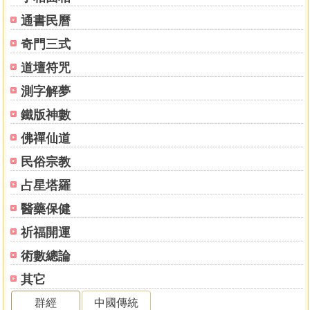
通書民曆
奇門三式
道壇符咒
測字解夢
鐵版神數
佛禪仙道
民俗宗教
占星塔羅
醫藥保健
祈福開運
術數總論
其它
群經
中國傳統