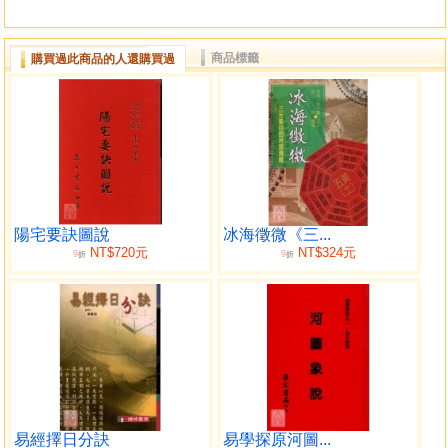
商品標籤
購買過此商品的人還購買過
陽宅要訣圖說
冰海徵微《三...
NT$720元
NT$324元
9
9
折
折
易經擇日分訣
易學探原河圖...