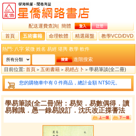
配送運費查詢
|
簡體
首頁
五術書籍
命理軟體
精選羅盤
教學VCD/DVD
熱門:
八字
紫微
姓名
易經
堪輿
教學
軟件
進階搜索
目前位置:
首頁
五術書籍
易經占卜
學易筆談(全二冊)
>
>
>
附：易契．易數偶得．讀易雜識．愚一錄易說訂．沈氏改正
您的購物車中有 0 件商品，總計金額 NT$0元。
揲蓍法
學易筆談(全二冊)附：易契．易數偶得．讀
易雜識．愚一錄易說訂．沈氏改正揲蓍法