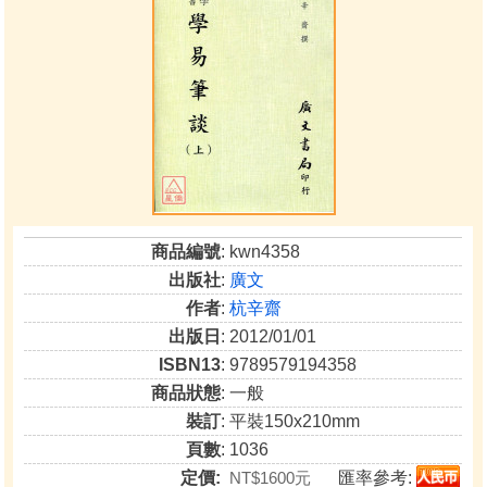
商品編號
: kwn4358
出版社
:
廣文
作者
:
杭辛齋
出版日
: 2012/01/01
ISBN13
: 9789579194358
商品狀態
: 一般
裝訂
: 平裝150x210mm
頁數
: 1036
定價:
NT$1600元
匯率參考: