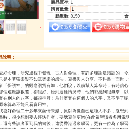
商品庫存
: 1
購買數量
:
點擊數
: 8159
會
品說明：
愛好命理，研究過程中發現，古人對命理，有許多理論是錯誤的，今
只是本著獨樂樂不如眾樂樂的想法，寫書與人分享。不料書一面世，
者「保護神」的觀念讚賞有加，他們說，以前幫人算命時，有時信心
那個運應該很差，卻很好。碰到這種情況時，他們都感到很無奈，以
套在別人的八字，都很準呀！為什麼套在這個人的八字，又不準了呢
原來算命不能只看喜用神。
好命理二十多年來熱情未減，原以為像自己這種人不多，沒想到
書時，很少想到要去拜訪作者，要我寫信更懶(在此希望讀者多用電話
，還有些讀者看到我的書後，遠從香港過來學習；更有一位為了學習