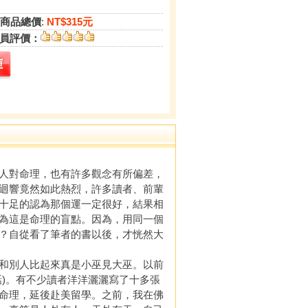
商品總價
:
NT$315元
員評價：
人對命理，也有許多觀念有所偏差，
迴響竟然如此熱烈，許多讀者、前輩
十足的認為那個運一定很好，結果相
為這是命理的盲點。因為，用同一個
？自從看了筆者的書以後，才恍然大
和別人比起來真是小巫見大巫。以前
)。有不少讀者洋洋灑灑寫了十多張
命理，延後赴美留學。之前，我在佛