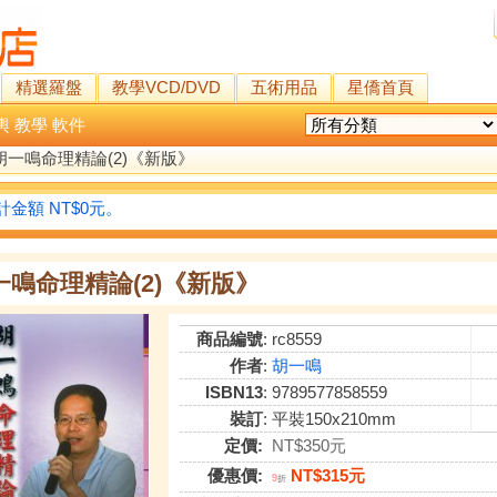
精選羅盤
教學VCD/DVD
五術用品
星僑首頁
輿
教學
軟件
胡一鳴命理精論(2)《新版》
金額 NT$0元。
一鳴命理精論(2)《新版》
商品編號
: rc8559
作者
:
胡一鳴
ISBN13
: 9789577858559
裝訂
: 平裝150x210mm
定價:
NT$350元
優惠價:
NT$315元
9
折