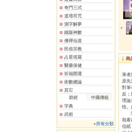
奇門三式
道壇符咒
測字解夢
鐵版神數
佛禪仙道
民俗宗教
占星塔羅
商
醫藥保健
祈福開運
筆者
原先
術數總論
對筆
其它
反；
群經
中國傳統
理論
字典
悟。
我喜
武術
我看
所有分類
信紙