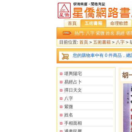
首頁
五術書籍
命理軟體
熱門:
八字
紫微
姓名
易經
堪
目前位置:
首頁
>
五術書籍
>
八字
>
您的購物車中有 0 件商品，總計
堪輿陽宅
胡
易經占卜
擇日天文
八字
紫微
姓名
手相面相
通書民曆