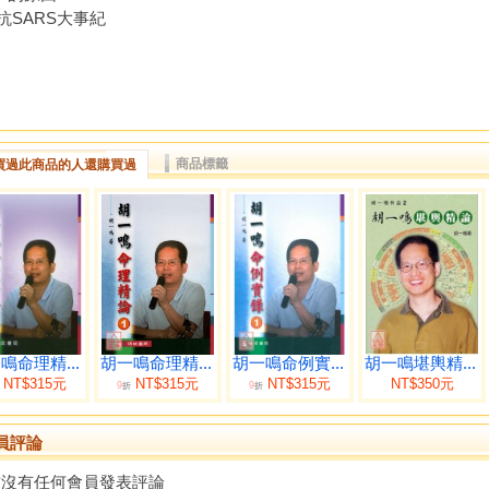
抗SARS大事紀
商品標籤
買過此商品的人還購買過
鳴命理精...
胡一鳴命理精...
胡一鳴命例實...
胡一鳴堪輿精...
NT$315元
NT$315元
NT$315元
NT$350元
9
9
折
折
員評論
前沒有任何會員發表評論