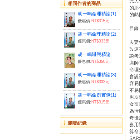
光大
相同作者的商品
的那
胡一鳴命理精論(1)
的熱
優惠價:
NT$315元
目錄
胡一鳴命理精論(2)
優惠價:
NT$333元
夫妻
改運
胡一鳴堪輿精論
談考
優惠價:
NT$350元
庸師
命理
胡一鳴命理精論(3)
會說
優惠價:
NT$333元
容易
不易
胡一鳴命例實錄(1)
男友
優惠價:
NT$315元
女友
為情
奇怪
瀏覽紀錄
喜用
算命
SA