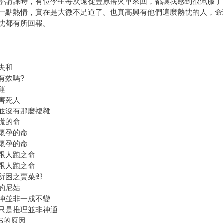
學講課時，有位學生每次遠從豐原搭火車來回，都讓我感到很佩服了
一點熱情，實在是大微不足道了。也真高興有他們這麼熱忱的人，命
忱都有所回報。
失和
有效嗎?
運
害死人
並沒有那麼複雜
謊的命
懷孕的命
懷孕的命
跟人跑之命
跟人跑之命
所困之賣菜郎
的尼姑
神並非一成不變
只是推理並非神通
RS的原因