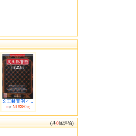
文王卦實例＜...
NT$380元
95
折
(共
0
條評論)