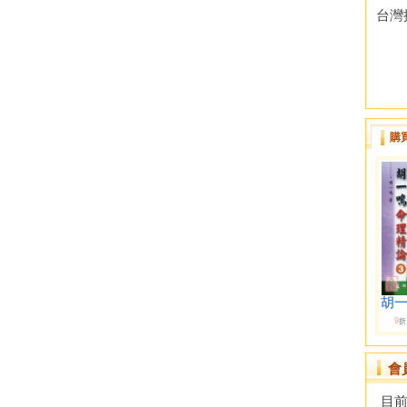
台灣
購
胡一
9
折
會
目