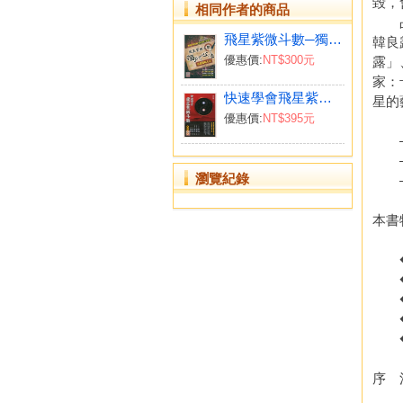
毀，
相同作者的商品
占星
飛星紫微斗數─獨門心法
韓良
優惠價:
NT$300元
露」
家：
快速學會飛星紫微斗數
星的
優惠價:
NT$395元
「韓良
—
—
瀏覽紀錄
—
本書
◆避
◆書
◆全
◆從
◆從
序 