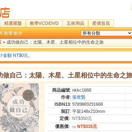
精選羅盤
教學VCD/DVD
五術用品
星僑首頁
輿
教學
軟件
羅
>
成功做自己：太陽、木星、土星相位中的生命之旅
金額 NT$0元。
功做自己：太陽、木星、土星相位中的生命之
商品編號
: nkkc1668
作者
:
張世賢
ISBN13
: 9789869291668
裝訂
: 平裝148x210mm
定價:
NT$350元
優惠價:
NT$315元
9
折