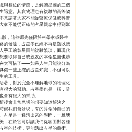
境與相位的情節，是解讀星圖的三個
生退意。其實物理也有複雜的高等物
不意謂著大家不能從醫療保健或科普
大家不能從正確的占星觀念中得到幫
版，這些原先僅限於科學家或醫生
路的發達，占星學已經不再是難以接
人手工繪製星圖的複雜繁瑣，而現代
想要取得自己或親友的本命星圖也越
在太可惜了——如果人生只能被分為
具備一些正確的占星知識，不但可以
生的工具。
活著，對於完全不理解地球的物理化
有很大的幫助。占星學也是一樣，雖
也會有很大的幫助。
析後會非常急切的想要知道解決之
時候我們會發現，有的算命師自己的
。占星是一種活出來的學問，一旦我
美，在於它可以讓我們從容面對各種
占星的技術，更能活出占星的藝術。