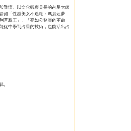
般難懂。以文化觀察見長的占星大師
諸如「性感美女不迷糊：瑪麗蓮夢
利普親王」、「宛如公務員的革命
能從中學到占星的技術，也能活出占
輯。