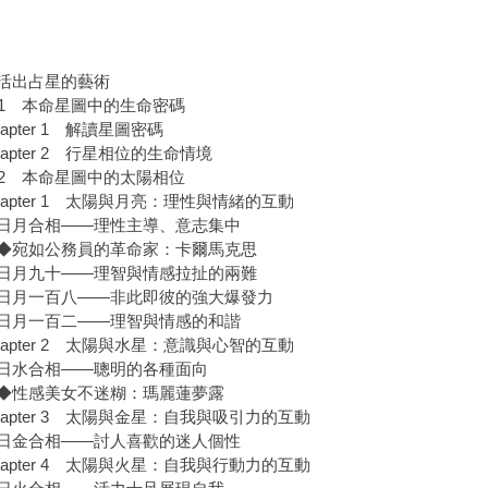
活出占星的藝術
rt 1 本命星圖中的生命密碼
apter 1 解讀星圖密碼
apter 2 行星相位的生命情境
rt 2 本命星圖中的太陽相位
apter 1 太陽與月亮：理性與情緒的互動
合相——理性主導、意志集中
如公務員的革命家：卡爾馬克思
九十——理智與情感拉扯的兩難
一百八——非此即彼的強大爆發力
一百二——理智與情感的和諧
apter 2 太陽與水星：意識與心智的互動
水合相——聰明的各種面向
性感美女不迷糊：瑪麗蓮夢露
apter 3 太陽與金星：自我與吸引力的互動
合相——討人喜歡的迷人個性
apter 4 太陽與火星：自我與行動力的互動