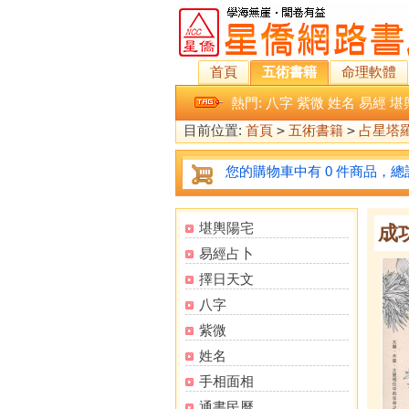
首頁
五術書籍
命理軟體
熱門:
八字
紫微
姓名
易經
堪
目前位置:
首頁
>
五術書籍
>
占星塔
您的購物車中有 0 件商品，總計
堪輿陽宅
成
易經占卜
擇日天文
八字
紫微
姓名
手相面相
通書民曆