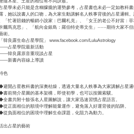
會隨木星、土星的相位有不同訣竅。
學未必只能是含糊朦朧的運勢參考，占星書也未必一定如教科書
露，她以說書人的口吻，為大家生動講解名人軼事背後的占星邏輯。
、「忙著賠錢的暢銷小說家：巴爾札克」、「女王的老公不好當：菲
卡爾馬克思」、「航向金銀島：羅伯特史蒂文生」⋯⋯期待大家不但
藝術。
露生命占星學院」 www.facebook.com/LuluAstrology
—占星學院最新活動
—韓良露原音重現談占星
—新書內容線上導讀
特色
開占星教科書的深奧枯燥，透過大量名人軼事為大家講解占星邏
前簡介星圖的基本架構，即使初學，也可以按圖索驥。
書共附十餘張名人星圖解說，讓大家迅速習慣占星語言。
正面相位的順境中理解能量運作，避免落入好運背後的陷阱。
負面相位的困境中理解生命課題，化阻力為動力。
活出占星的藝術