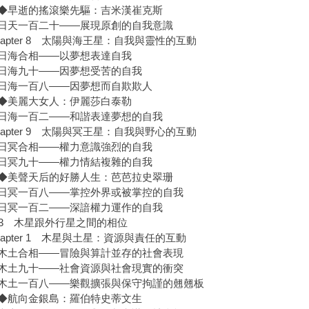
逝的搖滾樂先驅：吉米漢崔克斯
一百二十——展現原創的自我意識
apter 8 太陽與海王星：自我與靈性的互動
海合相——以夢想表達自我
海九十——因夢想受苦的自我
一百八——因夢想而自欺欺人
美麗大女人：伊麗莎白泰勒
一百二——和諧表達夢想的自我
apter 9 太陽與冥王星：自我與野心的互動
合相——權力意識強烈的自我
九十——權力情結複雜的自我
聲天后的好勝人生：芭芭拉史翠珊
一百八——掌控外界或被掌控的自我
一百二——深諳權力運作的自我
rt 3 木星跟外行星之間的相位
apter 1 木星與土星：資源與責任的互動
合相——冒險與算計並存的社會表現
九十——社會資源與社會現實的衝突
一百八——樂觀擴張與保守拘謹的翹翹板
航向金銀島：羅伯特史蒂文生