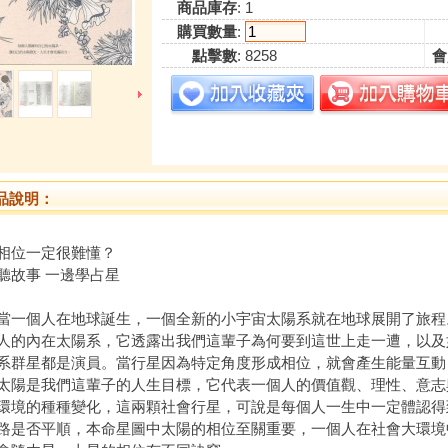
商品庫存
: 1
購買數量
:
點擊數
: 8258
會
品說明：
相位一定很難懂？
聽故事 一邊學占星
個人在地球誕生，一個全新的小宇宙太陽系就在地球展開了旅程
人的內在太陽系，它透露出我們這輩子為何要到這世上走一遭，以及
系群星都是演員。當行星因為特定角度形成相位，就會產生能量互動
是我們這輩子的人生目標，它代表一個人的價值觀、理性、意志
環境的種種變化，這兩顆社會行星，可說是每個人一生中一定體認得
路是否平順，本命星圖中太陽的相位至關重要，一個人在社會大環境