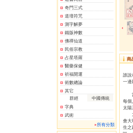
奇門三式
道壇符咒
測字解夢
鐵版神數
佛禪仙道
民俗宗教
占星塔羅
商
醫藥保健
祈福開運
誰說
一邊
術數總論
其它
當一
群經
中國傳統
每個
字典
太陽
太陽
武術
會大
所有分類
生之