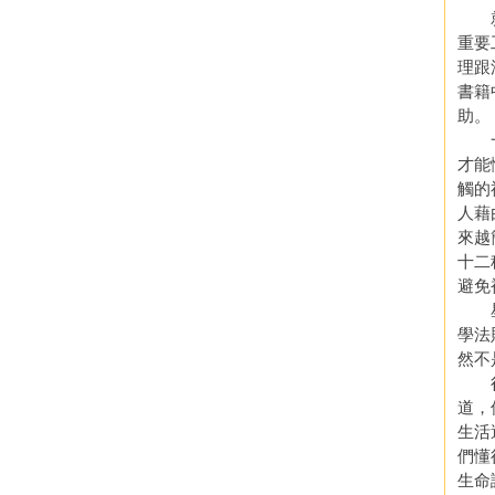
就像
重要
理跟
書籍
助。
一九
才能
觸的
人藉
來越
十二
避免
星座
學法
然不
很多
道，
生活
們懂
生命