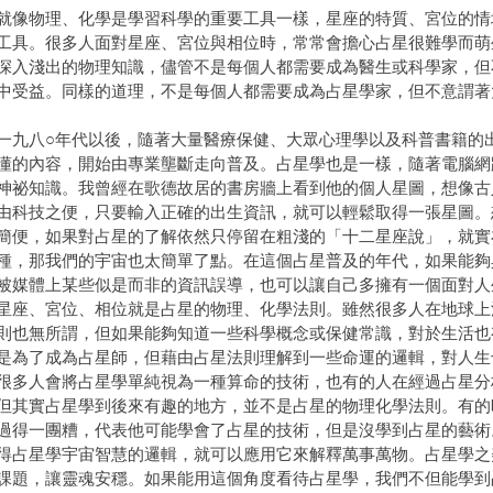
物理、化學是學習科學的重要工具一樣，星座的特質、宮位的情
工具。很多人面對星座、宮位與相位時，常常會擔心占星很難學而萌
深入淺出的物理知識，儘管不是每個人都需要成為醫生或科學家，但
中受益。同樣的道理，不是每個人都需要成為占星學家，但不意謂著
八○年代以後，隨著大量醫療保健、大眾心理學以及科普書籍的出
懂的內容，開始由專業壟斷走向普及。占星學也是一樣，隨著電腦網
神祕知識。我曾經在歌德故居的書房牆上看到他的個人星圖，想像古
由科技之便，只要輸入正確的出生資訊，就可以輕鬆取得一張星圖。
簡便，如果對占星的了解依然只停留在粗淺的「十二星座說」，就實
種，那我們的宇宙也太簡單了點。在這個占星普及的年代，如果能夠
被媒體上某些似是而非的資訊誤導，也可以讓自己多擁有一個面對人
、宮位、相位就是占星的物理、化學法則。雖然很多人在地球上
則也無所謂，但如果能夠知道一些科學概念或保健常識，對於生活也
是為了成為占星師，但藉由占星法則理解到一些命運的邏輯，對人生
人會將占星學單純視為一種算命的技術，也有的人在經過占星分
但其實占星學到後來有趣的地方，並不是占星的物理化學法則。有的
過得一團糟，代表他可能學會了占星的技術，但是沒學到占星的藝術
得占星學宇宙智慧的邏輯，就可以應用它來解釋萬事萬物。占星學之
課題，讓靈魂安穩。如果能用這個角度看待占星學，我們不但能學到