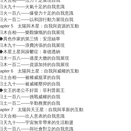
火合相——活力十足展現自我
九十——火氣十足的自我意識
一百八——爆發力十足的自我意識
一百二——以和諧行動力展現自我
apter 5 太陽與木星：自我與資源的互動
合相——樂觀慷慨的自我展現
異色作家的第三情：安涅絲寧
九十——浪費誇張的自我展現
木星土星與躁鬱症：泰德透納
一百八——過度大膽的自我展現
一百二——資源加持的自我展現
apter 6 太陽與土星：自我與威權的互動
土合相——被權威籠罩的自我
土九十——被威權壓抑的自我
王的老公不好當：菲利普親王
土一百八——挑戰威權的自我
土一百二——辛勤務實的自我
apter 7 太陽與天王星：自我與革新的互動
合相——出人意表的自我意識
九十——宇宙無常帶來的生活動盪
一百八——與社會對立的自我意識