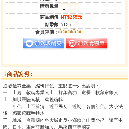
購買數量
:
商品總價
:
NT$255元
點擊數
: 5135
會員評價：
商品說明：
道教儀範全集 編輯特色、重點逐一列出說明：
一．出處：敦聘專業人士，採集高功、道長、收藏家等人
士，加以嚴謹審核、彙整編輯
二．年代：上至前清，近至民初、近期；各個年代、大小法
派；獨家秘藏手抄本
三．地域：台灣國內各大城市及小鄉鎮之山間小徑，遠至中
國、日本、東南亞新加坡、馬來西亞等國家