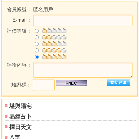
唵噂啼嚤呢噠哩吽口般吒眾蜜咒
雷霆掌教萬像森羅北極紫微玄卿大帝
會員帳號：
匿名用戶
中天大聖北斗河元宮武曲大 道星君
E-mail：
丹天大聖南斗六司延壽星君南丹紀壽天尊
天京本命元辰星君儲祥定命天尊
評價等級：
入讚燈文
中天星主三皇上帝北斗九宸皇上道君
中天大聖北斗二帝九皇道君
玉清聖境元始天尊
評論內容：
工清真境靈寶天尊
九皇第六早朝奏科畢
驗證碼：
堪輿陽宅
易經占卜
擇日天文
八字