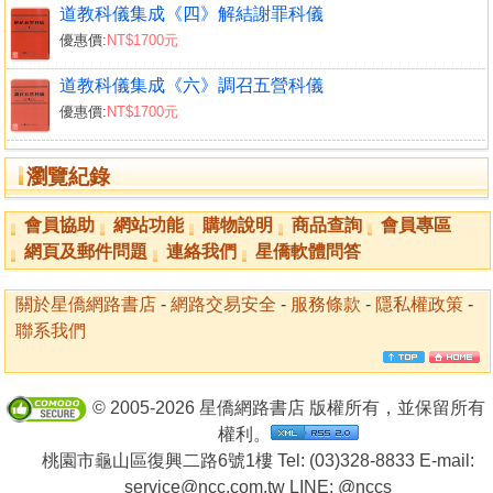
道教科儀集成《四》解結謝罪科儀
優惠價:
NT$1700元
道教科儀集成《六》調召五營科儀
優惠價:
NT$1700元
瀏覽紀錄
會員協助
網站功能
購物說明
商品查詢
會員專區
網頁及郵件問題
連絡我們
星僑軟體問答
關於星僑網路書店
-
網路交易安全
-
服務條款
-
隱私權政策
-
聯系我們
© 2005-2026 星僑網路書店 版權所有，並保留所有
權利。
桃園市龜山區復興二路6號1樓 Tel: (03)328-8833 E-mail:
service@ncc.com.tw LINE:
@nccs