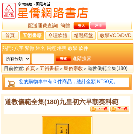
配送運費查詢
|
簡體
首頁
五術書籍
命理軟體
精選羅盤
教學VCD/DVD
熱門:
八字
紫微
姓名
易經
堪輿
教學
軟件
進階搜索
目前位置:
首頁
五術書籍
民俗宗教
道教儀範全集(180)
>
>
>
九皇初六早朝奏科範
您的購物車中有 0 件商品，總計金額 NT$0元。
道教儀範全集(180)九皇初六早朝奏科範