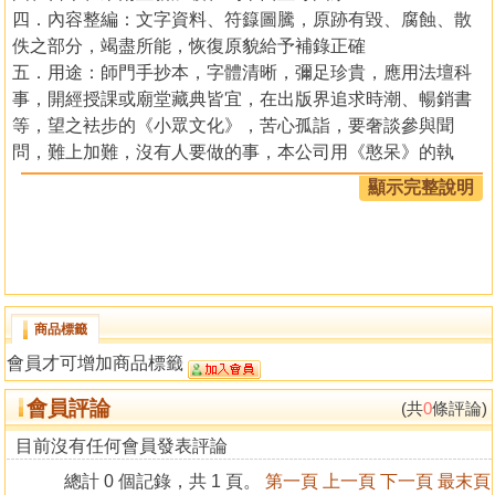
四．內容整編：文字資料、符籙圖騰，原跡有毀、腐蝕、散
佚之部分，竭盡所能，恢復原貌給予補錄正確
五．用途：師門手抄本，字體清晰，彌足珍貴，應用法壇科
事，開經授課或廟堂藏典皆宜，在出版界追求時潮、暢銷書
等，望之袪步的《小眾文化》，苦心孤詣，要奢談參與聞
問，難上加難，沒有人要做的事，本公司用《憨呆》的執
著，一步一腳印，堅定的邁進
顯示完整說明
道門先進前輩，冀望您們能夠撥一點時間，多留意、多
關照、多添加油柴，讓這把道門之光，繼續發揚，綻放道教
五彩繽紛之光芒，是所至盼也！
商品標籤
道教儀範全集總
會員才可增加商品標籤
編校 黃福全
會員評論
(共
0
條評論)
目錄
目前沒有任何會員發表評論
初六晨朝奏科範
總計 0 個記錄，共 1 頁。
第一頁
上一頁
下一頁
最末頁