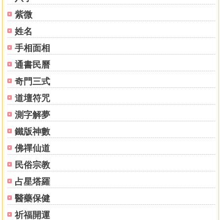
紫微
姓名
手相面相
通書民曆
奇門三式
道壇符咒
測字解夢
鐵版神數
佛禪仙道
民俗宗教
占星塔羅
醫藥保健
祈福開運