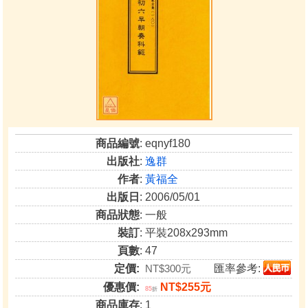
商品編號
: eqnyf180
出版社
:
逸群
作者
:
黃福全
出版日
: 2006/05/01
商品狀態
: 一般
裝訂
: 平裝208x293mm
頁數
: 47
定價:
NT$300元
匯率參考:
優惠價:
NT$255元
85
折
商品庫存
: 1