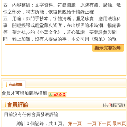
四．內容整編：文字資料、符籙圖騰，原跡有毀、腐蝕、散
佚之部分，竭盡所能，恢復原貌給予補錄正確
五．用途：師門手抄本，字體清晰，彌足珍貴，應用法壇科
事，開經授課或廟堂藏典皆宜，在出版界追求時潮、暢銷書
等，望之袪步的《小眾文化》，苦心孤詣，要奢談參與聞
問，難上加難，沒有人要做的事，本公司用《憨呆》的執
著，一步一腳印，堅定的邁進
顯示完整說明
道門先進前輩，冀望您們能夠撥一點時間，多留意、多
關照、多添加油柴，讓這把道門之光，繼續發揚，綻放道教
五彩繽紛之光芒，是所至盼也！
商品標籤
道教儀範全集總
會員才可增加商品標籤
編校 黃福全
會員評論
(共
0
條評論)
目錄
目前沒有任何會員發表評論
初五晨朝奏科範
總計 0 個記錄，共 1 頁。
第一頁
上一頁
下一頁
最末頁