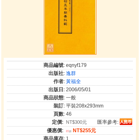
商品編號
: eqnyf179
出版社
:
逸群
作者
:
黃福全
出版日
: 2006/05/01
商品狀態
: 一般
裝訂
: 平裝208x293mm
頁數
: 46
定價:
NT$300元
匯率參考:
優惠價:
NT$255元
85
折
商品庫存
: 1