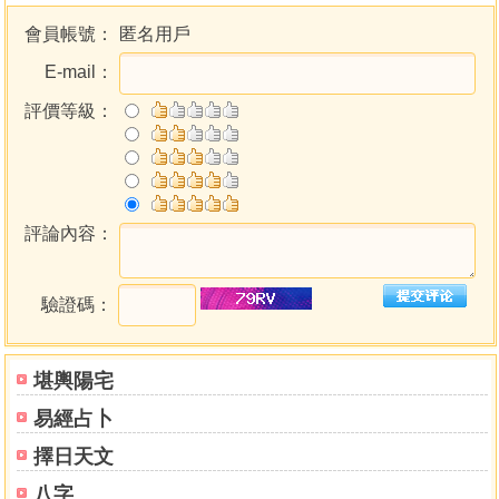
唵噂啼嚤呢噠哩吽口般吒眾唸咒
天經地緯日月銀河約四時行黃道紫垣萬像宗師諸天統御
會員帳號：
匿名用戶
中天大聖北斗江元宮廉貞大道星君
E-mail：
留災祥一如赤子萬聖至尊
天京本命元辰星君儲祥定命天尊
評價等級：
諸天降駕天尊
北斗天禽廉貞丹元尊帝皇上道君斗中神仙諸靈官眾
中天大聖北斗天禽廉貞丹元尊帝
消災解厄天尊
評論內容：
九皇第五早朝奏科畢
驗證碼：
堪輿陽宅
易經占卜
擇日天文
八字