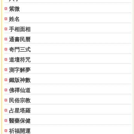
紫微
姓名
手相面相
通書民曆
奇門三式
道壇符咒
測字解夢
鐵版神數
佛禪仙道
民俗宗教
占星塔羅
醫藥保健
祈福開運