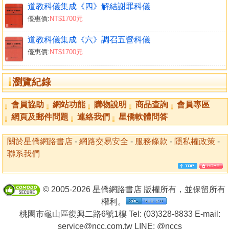
道教科儀集成《四》解結謝罪科儀
優惠價:
NT$1700元
道教科儀集成《六》調召五營科儀
優惠價:
NT$1700元
瀏覽紀錄
會員協助
網站功能
購物說明
商品查詢
會員專區
網頁及郵件問題
連絡我們
星僑軟體問答
關於星僑網路書店
-
網路交易安全
-
服務條款
-
隱私權政策
-
聯系我們
© 2005-2026 星僑網路書店 版權所有，並保留所有
權利。
桃園市龜山區復興二路6號1樓 Tel: (03)328-8833 E-mail:
service@ncc.com.tw LINE:
@nccs