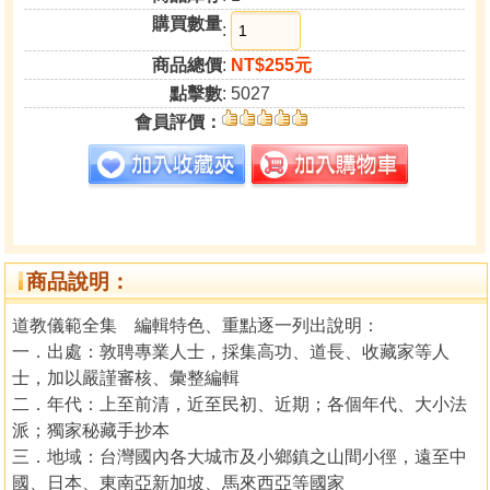
購買數量
:
商品總價
:
NT$255元
點擊數
: 5027
會員評價：
商品說明：
道教儀範全集 編輯特色、重點逐一列出說明：
一．出處：敦聘專業人士，採集高功、道長、收藏家等人
士，加以嚴謹審核、彙整編輯
二．年代：上至前清，近至民初、近期；各個年代、大小法
派；獨家秘藏手抄本
三．地域：台灣國內各大城市及小鄉鎮之山間小徑，遠至中
國、日本、東南亞新加坡、馬來西亞等國家