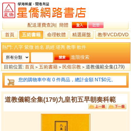
配送運費查詢
|
簡體
首頁
五術書籍
命理軟體
精選羅盤
教學VCD/DVD
熱門:
八字
紫微
姓名
易經
堪輿
教學
軟件
進階搜索
目前位置:
首頁
五術書籍
民俗宗教
道教儀範全集(179)
>
>
>
九皇初五早朝奏科範
您的購物車中有 0 件商品，總計金額 NT$0元。
道教儀範全集(179)九皇初五早朝奏科範