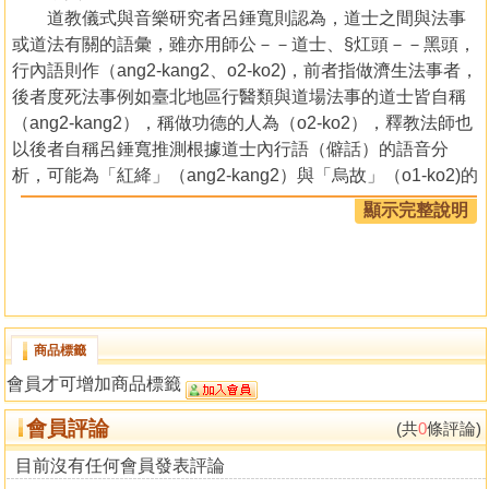
道教儀式與音樂研究者呂錘寬則認為，道士之間與法事
或道法有關的語彙，雖亦用師公－－道士、§灴頭－－黑頭，
行內語則作（ang2-kang2、o2-ko2)，前者指做濟生法事者，
後者度死法事例如臺北地區行醫類與道場法事的道士皆自稱
（ang2-kang2），稱做功德的人為（o2-ko2），釋教法師也
以後者自稱呂錘寬推測根據道士內行語（僻話）的語音分
析，可能為「紅絳」（ang2-kang2）與「烏故」（o1-ko2)的
變音調詞，以（ang2-kang2）自稱的道士，所崇奉的宗師牌
顯示完整說明
上署以「道法二門」，所做的法事包括道門與法門，法門為
頭繫紅巾的醫療法事，道門則絳衣的廟會法事，故「紅、
絳」可解釋為道法二門的行語省文；釋教法師只做事性質，
而「烏、故」則為度亡法之疊語，惟道法二門之道士近年來
逐漸以正一道士自稱，認為屬正一派，並稱做超度法事者為
商品標籤
靈寶教，南部兼做道場、功德者為「雙教」，中南部道士則
會員才可增加商品標籤
不以烏頭、烏故自稱，清水、鹿港一帶以行超度法事為主，
兼做廟事的道士偶自稱
會員評論
(共
0
條評論)
屬靈寶派或靈寶教，稱北部兼做補運與廟會法事的道士
為「二教」。呂錘寬也根據「朝科」科儀中的「發爐」法，
目前沒有任何會員發表評論