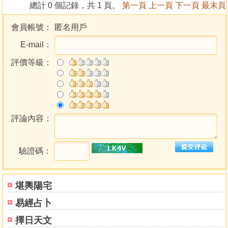
主張將只行度生業務的道士稱為「正一派」，而將兼做度生
總計 0 個記錄，共 1 頁。
第一頁
上一頁
下一頁
最末頁
與度死業務的「烏紅搭」道士稱為「靈寶派」。
會員帳號：
匿名用戶
註：一．此文中「釋放」編者認為應更正為「道教」較宜。
E-mail：
二．此文中「師公、道士」編者認為應更正為「齋功、
道士」較貼切。
評價等級：
道教儀範全集
總編校 黃福全
2009年於台灣
評論內容：
彰化
道教儀範全集 編輯特色、重點逐一列出說明：
驗證碼：
一．出處：敦聘專業人士，採集高功、道長、收藏家等人
士，加以嚴謹審核、彙整編輯
二．年代：上至前清，近至民初、近期；各個年代、大小法
堪輿陽宅
派；獨家秘藏手抄本
易經占卜
三．地域：台灣國內各大城市及小鄉鎮之山間小徑，遠至中
擇日天文
國、日本、東南亞新加坡、馬來西亞等國家