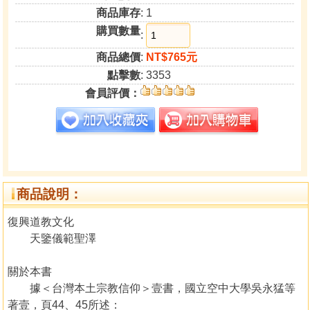
商品庫存
: 1
購買數量
:
商品總價
:
NT$765元
點擊數
: 3353
會員評價：
商品說明：
復興道教文化
天鑒儀範聖澤
關於本書
據＜台灣本土宗教信仰＞壹書，國立空中大學吳永猛等
著壹，頁44、45所述：