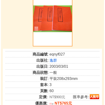
商品編號
: eqnyf027
出版社
:
逸群
出版日
: 2003/03/01
商品狀態
: 一般
裝訂
: 平裝208x293mm
套本
: 3
頁數
: 60
定價:
NT$900元
匯率參考:
優惠價:
NT$765元
85
折