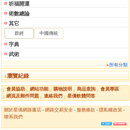
祈福開運
目錄
術數總論
太上玉清謝罪登真寶懺上卷
其它
人各恭敬志心皈命禮
群經
中國傳統
太上玉清謝罪登真寶懺中卷
字典
聖前咸悉懺悔今當皈命信禮上清普慈諸尊聖號
人各恭敬志心皈命禮
武術
所有分類
太上玉清謝罪登真寶懺下卷
超度式憑真號虔禮
瀏覽紀錄
太清普苡諸尊聖號人各恭敬志心皈命禮
會員協助
網站功能
購物說明
商品查詢
會員專區
網頁及郵件問題
連絡我們
星僑軟體問答
關於星僑網路書店
-
網路交易安全
-
服務條款
-
隱私權政策
-
聯系我們