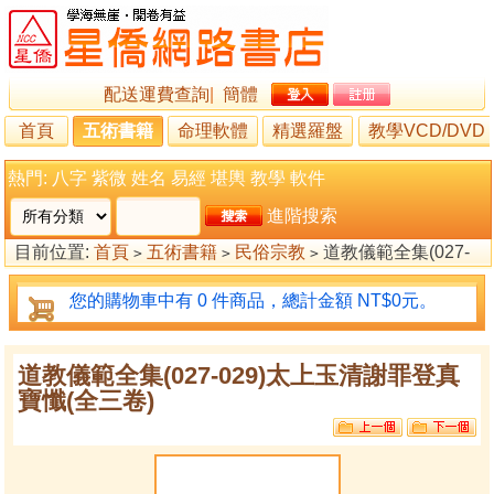
配送運費查詢
|
簡體
首頁
五術書籍
命理軟體
精選羅盤
教學VCD/DVD
熱門:
八字
紫微
姓名
易經
堪輿
教學
軟件
進階搜索
目前位置:
首頁
五術書籍
民俗宗教
道教儀範全集(027-
>
>
>
029)太上玉清謝罪登真寶懺(全三卷)
您的購物車中有 0 件商品，總計金額 NT$0元。
道教儀範全集(027-029)太上玉清謝罪登真
寶懺(全三卷)