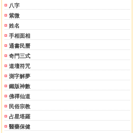
四．內容整編：文字資料、符籙圖騰，原跡有毀、腐蝕、散
八字
佚之部分，竭盡所能，恢復原貌給予補錄正確
紫微
五．用途：師門手抄本，字體清晰，彌足珍貴，應用法壇科
事，開經授課或廟堂藏典皆宜，在出版界追求時潮、暢銷書
姓名
等，望之袪步的《小眾文化》，苦心孤詣，要奢談參與聞
手相面相
問，難上加難，沒有人要做的事，本公司用《憨呆》的執
著，一步一腳印，堅定的邁進
通書民曆
奇門三式
道門先進前輩，冀望您們能夠撥一點時間，多留意、多
道壇符咒
關照、多添加油柴，讓這把道門之光，繼續發揚，綻放道教
五彩繽紛之光芒，是所至盼也！
測字解夢
鐵版神數
宗教的目的，在肯定生命的意義，進而以有限的生命創造積
極的人生，重在兼善天下，而非獨善其身，由於有了這樣的
佛禪仙道
體認，更加堅定了獻身宗教的決心。
民俗宗教
占星塔羅
宣揚道教善知識
廣播人間種福田
醫藥保健