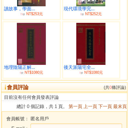
風水關乎人生禍福，我們不妨泡一杯茶，打開這本書，
在故事裡學習尋龍點穴的妙法，堪破名川大山背後的玄機！
讀故事，學面...
現代環境學完...
NT$253元
NT$252元
79
9
折
折
編輯序 學風水尋吉地，就讀這本書
「風水」一詞源於晉代郭璞所著的《葬經》。書中所
云：「氣乘風則散，界水則止，古人聚之使不散，行之使有
止，故謂之風水」，即與地脈、地形有關的「生氣」。
「生氣」循環不止、生生不息，它是環境中一切有利於
生命成長的要素總和，可以有效地改變環境，影響人的精神
地理陰陽正解...
後天派陽宅全...
面貌。
NT$1080元
NT$1080元
9
9
折
折
「生氣」有一個特點，就是遇到風就會擴散，遇到水就
會停止。所以，古人就發明出一系列讓「生氣」彙聚而不擴
會員評論
(共
0
條評論)
散、運行而不停止的方法，這就是風水學。
目前沒有任何會員發表評論
簡而言之，藏風、得水、聚氣，就成為了風水師調理風
水的重點。
總計 0 個記錄，共 1 頁。
第一頁
上一頁
下一頁
最末頁
那麼，「生氣」從何而來呢？
古人認為，「生氣」來自於大地，大地是有生命的，而
會員帳號：
匿名用戶
且和人類一樣有經絡穴位。這些經絡就是「生氣」行走的路