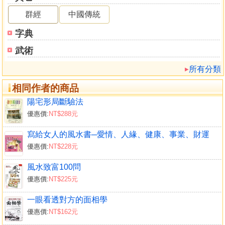
竟然穿白玉扳指而過。
群經
中國傳統
可見，找到好的龍穴難得，點對穴更難得。
天地廣闊無邊，龍脈數不勝數，龍穴也是遍布四野。
字典
本書的故事，講的就是被譽為「地仙」的風水師林青龍
武術
和弟子蔡之元受邀從大陸來到臺灣，是如何一路追蹤、觀摩
龍脈，進而發現真龍真穴，最後找到最佳風水格局的。
所有分類
故事的主角林青龍先生本事極大，天星地卦、望氣式
相同作者的商品
占、追龍點穴、八字擇日、厭勝鎮邪、摸骨相面等等，無所
不知、無所不能。
陽宅形局斷驗法
而在尋龍脈期間所發生的一系列故事，更是曲折離奇，
優惠價:
NT$288元
有料、有趣。
寫給女人的風水書─愛情、人緣、健康、事業、財運
不僅如此，作者還精確繪製了大量的風水巒頭圖，並實
優惠價:
NT$228元
地拍攝了一系列實景圖，並搭配毛澤東、鄧小平、朱德、馬
英九、連戰等名人的祖塋和祖宅的風水格局說明，將精深的
風水致富100問
風水之學以簡單的圖表生動表達，讓風水學變得更容易。
優惠價:
NT$225元
風水關乎人生禍福，我們不妨泡一杯茶，打開這本書，
在故事裡學習尋龍點穴的妙法，勘破名川大山背後的玄機！
一眼看透對方的面相學
優惠價:
NT$162元
自序 風水關乎人生禍福