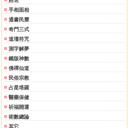
姓名
即結穴。
手相面相
中國傳統的風水理論認為，陰宅和陽宅的風水，對於後
通書民曆
代子孫的富貴貧窮、禍福吉凶有重大的影響。如果在真龍真
穴上安墳立宅，就會獲得不可思議的力量和功德。
奇門三式
清東陵是中國現存規模最大、體系最完整的古帝陵建
道壇符咒
築。
整個陵園沿燕山餘脈而建，北以昌瑞山為靠山，南以金
測字解夢
星山為照山，西側以黃花山為右弼，東側以鷹飛倒仰山為左
鐵版神數
輔，西側西大河與東邊馬蘭河東西夾流，擁護著這塊難得的
佛禪仙道
風水寶地。
有野史記載，當初選陵址時，順治皇帝來到馬蘭峪鎮一
民俗宗教
帶鳳臺山的一處高坡，登高遠眺，發現這裡形似一個完美無
占星塔羅
缺的金甌，忍不住讚歎道：「此山王氣蔥鬱非常，可以為朕
壽宮！」說完，他將手上佩戴的白玉扳指取下，扔下山坡，
醫藥保健
道：「落地之處定為穴。」於是群臣在扳指停落的地方打樁
祈福開運
作記。後來，在這裡建起了清東陵的第一座陵寢，即順治皇
帝的孝陵。
術數總論
更神奇的是，當時著名的風水師在給孝陵點穴時，金針
其它