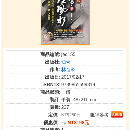
商品編號
: jeq155
出版社
:
知青
作者
:
林進來
出版日
: 2017/02/17
ISBN13
: 9789865699819
商品狀態
: 一般
裝訂
: 平裝148x210mm
頁數
: 227
定價:
NT$250元
匯率參考:
優惠價:
NT$198元
79
折