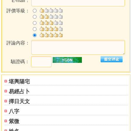
E-mail：
線，「穴位」就是生氣聚集的處所。
評價等級：
一些真正的風水大師，為了得到大地的「生氣」，便千
方百計地尋找「生氣」聚集的處所，也就是尋找大地能量脈
絡之節點—龍脈之穴位，用大地的能量來加持負有天命之
人，助其功成名就、澤被後世。
所以說，尋龍點穴是找到「生氣」的必經之路。
評論內容：
風水學把起伏的山脈稱為龍脈。
昆崙山是天下龍脈的根源。
中國有三大幹龍，以長江和黃河為界，長江以南的幹龍
驗證碼：
叫南幹龍，長江和黃河之間的幹龍叫中幹龍，黃河北面的幹
龍叫北幹龍。三大幹龍同是昆崙山南龍的分枝。
堪輿陽宅
枝龍即幹龍的枝脈，即大龍脈所分枝的小龍脈。風水家
認為，龍穴以幹龍結穴為佳，故尋龍應以幹龍為主，枝龍有
易經占卜
穴雖有形，不若干龍為至精。因枝葉繁亂，多非正穴。
擇日天文
平洋之地，是指地勢平坦而多河流穿行的地帶，則以水
為龍。
八字
龍穴，即是山脈形勢結構氣息藏聚的地方。
紫微
真龍必結穴。
有的要行數百里結穴，有的數十里結穴，也有的數百步