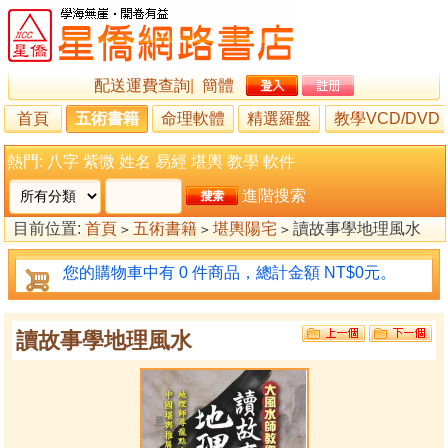
配送運費查詢
|
簡體
首頁
五術書籍
命理軟體
精選羅盤
教學VCD/DVD
熱門:
八字
紫微
姓名
易經
堪輿
教學
軟件
進階搜索
目前位置:
首頁
五術書籍
堪輿陽宅
讀故事學地理風水
>
>
>
您的購物車中有 0 件商品，總計金額 NT$0元。
讀故事學地理風水