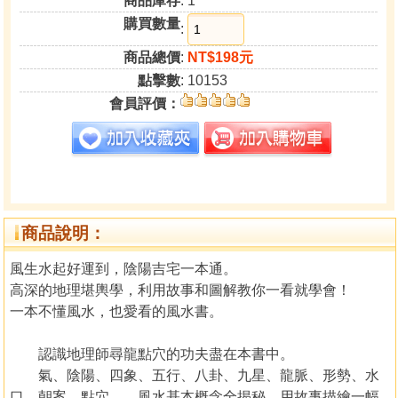
商品庫存
: 1
購買數量
:
商品總價
:
NT$198元
點擊數
: 10153
會員評價：
商品說明：
風生水起好運到，陰陽吉宅一本通。
高深的地理堪輿學，利用故事和圖解教你一看就學會！
一本不懂風水，也愛看的風水書。
認識地理師尋龍點穴的功夫盡在本書中。
氣、陰陽、四象、五行、八卦、九星、龍脈、形勢、水
口、朝案、點穴……風水基本概念全揭秘。用故事描繪一幅