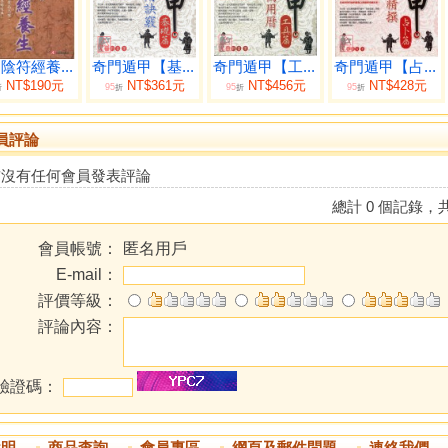
陰符經養...
奇門遁甲【基...
奇門遁甲【工...
奇門遁甲【占...
NT$190元
NT$361元
NT$456元
NT$428元
95
95
95
折
折
折
折
員評論
前沒有任何會員發表評論
總計 0 個記錄，共
會員帳號：
匿名用戶
E-mail：
評價等級：
評論內容：
驗證碼：
說明
商品查詢
會員專區
網頁及郵件問題
連絡我們