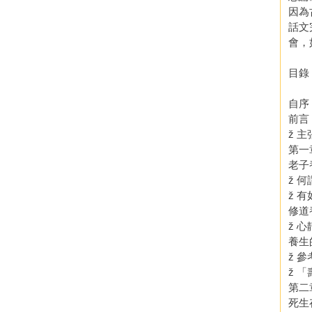
因為
話文
會，
目錄
自序
前言
ž 
第一
老子
ž 
ž 
修道
ž 
養生
ž 
ž 
第二
死生