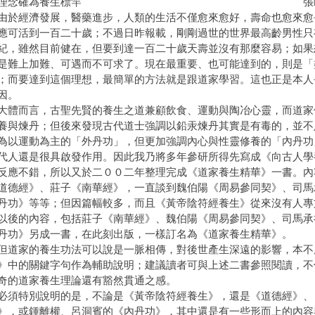
道家理念確為養生標竿 張岫
經濟發展，醫藥進步，人類的生活不僅愈來愈好，壽命也愈來愈
應可活到一百二十歲；不過日昨報載，剛剛過世的世界最高齡男性只
紀，雖然目前健在，但要到達一百二十歲天壽並沒有那麼容易；如果
是難上加難、可遇而不可求了。現在最重要、也可能達到的，則是「
；而要達到這個理想，最簡單的方法就是跟道家學習。這也正是本人
因。
而言，古聖先賢的養生之道兼顧飲食、運動與陶冶心靈，而道家
養與煉丹；但後來發現古代道士強調以鉛汞煉丹其實是有毒的，並不
為以運動為主的「外丹功」，但更加強調內心與性靈修養的「內丹功
代人還是很具啟發作用。因此我乃將多年參研所得先寫成《向古人學
反應不錯，所以又於二００二年整理完成《道家養生精華》一書。內
道德經》、莊子《南華經》，一直談到魏伯陽《周易參同契》、司馬
丹功》等等；但因篇幅較多，而且《黃帝陰符經養生》從來沒有人專
以後的內容，包括莊子《南華經》、魏伯陽《周易參同契》、司馬承
丹功》另成一書，在此刻出版，一樣訂名為《道家養生精華》。
家的養生功法可以說是一脈相傳，對後世產生深遠的影響，本不
》中的關鍵字句作為輔助說明；建議讀者可與上述二書參照閱讀，不
奇的道家養生理論還有豁然貫通之感。
特別說明的是，不論是《黃帝陰符經養生》，還是《道德經》、
》，或鍾離權、呂洞賓的《內丹功》，其中還是有一些形而上的內容