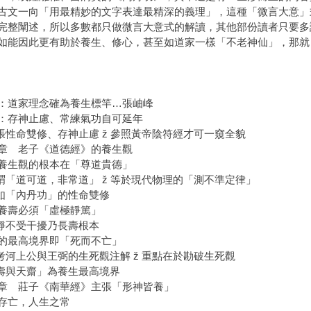
古文一向「用最精妙的文字表達最精深的義理」，這種「微言大意」
完整闡述，所以多數都只做微言大意式的解讀，其他部份讀者只要多
如能因此更有助於養生、修心，甚至如道家一樣「不老神仙」，那就
：道家理念確為養生標竿…張岫峰
：存神止慮、常練氣功自可延年
主張性命雙修、存神止慮 ž 參照黃帝陰符經才可一窺全貌
章 老子《道德經》的養生觀
養生觀的根本在「尊道貴德」
何謂「道可道，非常道」 ž 等於現代物理的「測不準定律」
有如「內丹功」的性命雙修
養壽必須「虛極靜篤」
心靜不受干擾乃長壽根本
的最高境界即「死而不亡」
參考河上公與王弼的生死觀注解 ž 重點在於勘破生死觀
「壽與天齋」為養生最高境界
章 莊子《南華經》主張「形神皆養」
存亡，人生之常