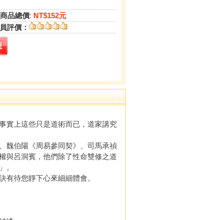
商品總價
:
NT$152元
員評價：
事實上這些只是道術而已，道家講究
、魏伯陽《周易參同契》、司馬承禎
權與呂洞賓，他們除了性命雙修之道
」。
訣有待您靜下心來細細體會。