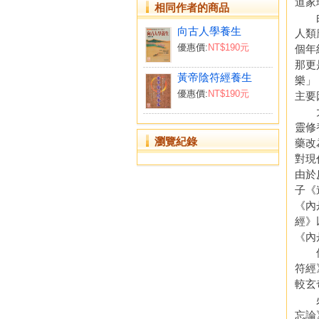
相同作者的商品
由於
向古人學養生
人類
優惠價:
NT$190元
個年
那更
黃帝陰符經養生
樂」
優惠價:
NT$190元
主要
大體
靈修
瀏覽紀錄
藥改
對現
由於
子《
《內
經》
《內
但道
符經
較玄
必須
忘論