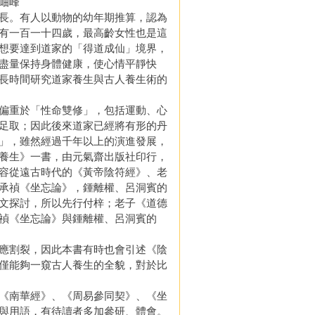
峰
長。有人以動物的幼年期推算，認為
有一百一十四歲，最高齡女性也是這
想要達到道家的「得道成仙」境界，
盡量保持身體健康，使心情平靜快
長時間研究道家養生與古人養生術的
偏重於「性命雙修」，包括運動、心
足取；因此後來道家已經將有形的丹
」，雖然經過千年以上的演進發展，
養生》一書，由元氣齋出版社印行，
容從遠古時代的《黃帝陰符經》、老
承禎《坐忘論》，鍾離權、呂洞賓的
文探討，所以先行付梓；老子《道德
禎《坐忘論》與鍾離權、呂洞賓的
應割裂，因此本書有時也會引述《陰
僅能夠一窺古人養生的全貌，對於比
《南華經》、《周易參同契》、《坐
與用語，有待讀者多加參研、體會。