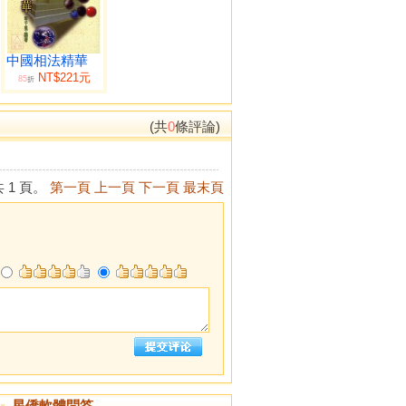
中國相法精華
NT$221元
85
折
(共
0
條評論)
 1 頁。
第一頁
上一頁
下一頁
最末頁
星僑軟體問答