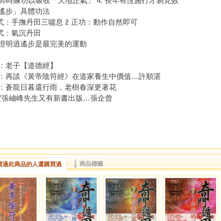
 在卯時練功以吸收「天地正氣」 4. 長年有恆施行才易見效
遙步」具體功法
起式：手撫丹田三噓息 ž 正功：動作自然即可
收式：氣沉丹田
證明逍遙步是最完美的運動
：老子【道德經】
：再談《黃帝陰符經》在道家養生中價值…許順湛
：蒼龍日暮還行雨，老樹春深更著花
賀張岫峰先生又有新書出版…張企曾
商品標籤
買過此商品的人還購買過