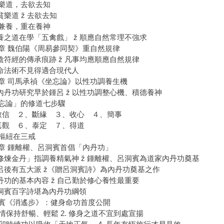
樂道，去欲去知
安貧樂道 ž 去欲去知
兼養，重在養神
形養之道在學「五禽戲」 ž 順應自然常理不強求
章 魏伯陽《周易參同契》重自然規律
有陰符經的傳承痕跡 ž 凡事均應順應自然規律
修命法術不見得適合現代人
章 司馬承禎《坐忘論》以性功調養生機
對內丹功研究早於鍾呂 ž 以性功調整心機、積德養神
忘論」的修道七步驟
敬信 ２、斷緣 ３、收心 ４、簡事
真觀 ６、泰定 ７、得道
樞紐在三戒
章 鍾離權、呂洞賓首倡「內丹功」
「修煉金丹」指調養精氣神 ž 鍾離權、呂洞賓為道家內丹功奠基
鍾呂後有五大派 ž《贈呂洞賓詩》為內丹功奠基之作
內丹功的基本內容 ž 自己勤於修心養性最重要
呂洞賓百字詩堪為內丹功綱領
賓《消遙步》：健身命功首度公開
 心情保持舒暢、輕鬆 2. 修身之道不宜到處宣揚