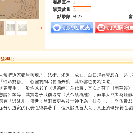
商品庫存
: 1
購買數量
:
點擊數
: 8523
會
品說明：
人常把道家養生與煉丹、法術、求道、成仙、白日飛昇聯想在一起，
「性命雙修」，心靈的陶冶勝過丹藥，其影響也更為深遠。
道家養生，一般均以老子《道德經》為代表，其次是莊子《南華經》
忘論》等等；其實老子以前還有《黃帝陰符經》，而集大成者為鍾離
還有「逍遙步」傳世；呂洞賓更被後世神化為「仙公」、「孚佑帝君
從分析道家的代表性經典著手，但只談微言大意，真正的修身養性祕