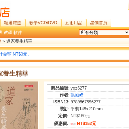
精選羅盤
教學VCD/DVD
五術用品
星僑首頁
輿
教學
軟件
健
>
道家養生精華
金額 NT$0元。
家養生精華
商品編號
: yqz6277
作者
:
張岫峰
ISBN13
: 9789867596277
裝訂
: 平裝148x210mm
定價:
NT$160元
優惠價:
NT$152元
95
折