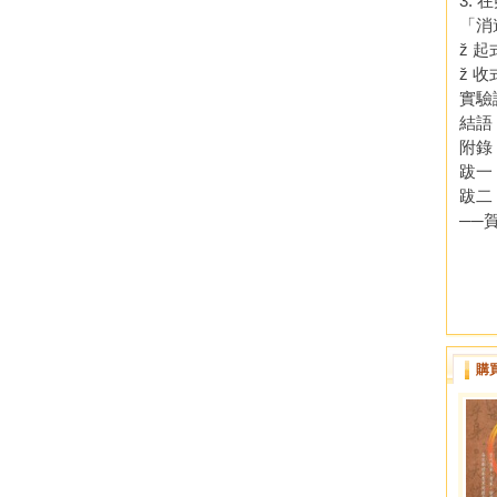
3.
「消
ž 
ž 
實驗
結語
附錄
跋一
跋二
──
購