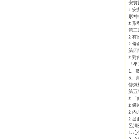
安貧
ž 
形神
ž 
第三
ž 
ž 
第四
ž 
「坐
1、
5、
修煉
第五
ž 
ž 
ž 
ž 
呂洞
1.