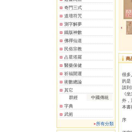
奇門三式
道壇符咒
測字解夢
鐵版神數
佛禪仙道
民俗宗教
占星塔羅
商
醫藥保健
祈福開運
很多
的是
術數總論
談到
其它
《坐
群經
中國傳統
外，
字典
本書
武術
序
所有分類