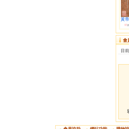
黃帝
95
會
目
會員協助
網站功能
購物