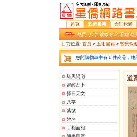
首頁
五術書籍
命理軟體
熱門:
八字
紫微
姓名
易經
堪
目前位置:
首頁
>
五術書籍
>
醫藥保
您的購物車中有 0 件商品，總計
堪輿陽宅
道
易經占卜
擇日天文
八字
紫微
姓名
手相面相
通書民曆