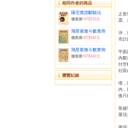
【
相同作者的商品
現今
陽宅實證斷驗法
之形
優惠價:
NT$315元
震、
別人
飛星紫微斗數應用
沖，
優惠價:
NT$342元
市計
現在
飛星紫微斗數實例
平面
優惠價:
NT$342元
內鄰
付空
社區
瀏覽紀錄
另一
壇，
內，
後只
最後
靠揚
屋頂
另有
後認