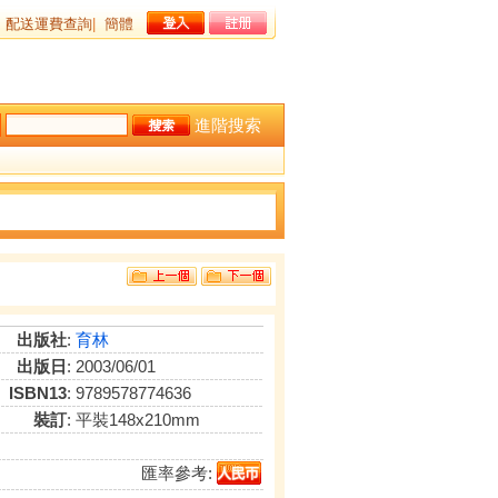
配送運費查詢
|
簡體
進階搜索
出版社
:
育林
出版日
: 2003/06/01
ISBN13
: 9789578774636
裝訂
: 平裝148x210mm
匯率參考: