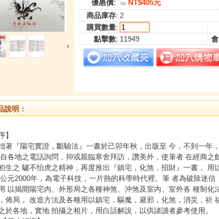
優惠價:
NT$405元
9
折
商品庫存
: 2
購買數量
:
點擊數
: 11949
會
品說明：
序】
『陽宅實證，斷驗法』一書於己卯年秋，出版至 今，不到一年，
 自各地之電話詢問，抑或親臨寒舍拜訪，讚美外，使筆者 在經商之
初生之 驢不怕虎之精神，再度推出『鎮宅，化煞，招財』一書， 用
2000年，為電子科技，一片熱的科學時代裡。筆 者為破除迷信
用 以揭開陽宅內、外形局之各種神煞、沖煞及室內、室外各 種制化
，佈局， 改造方法及各種用以鎮宅，驅魔，避邪，化煞，消災，祈 
之於各地，實地 拍攝之相片，用白話解說，以供諸讀者參考使用。