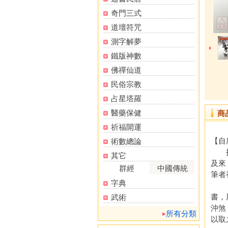
奇門三式
道壇符咒
測字解夢
鐵版神數
佛禪仙道
民俗宗教
占星塔羅
醫藥保健
商
祈福開運
【自
術數總論
拙著
其它
及來
群經
中國傳統
筆者
字典
公元
書，
武術
沖煞
所有分類
以取