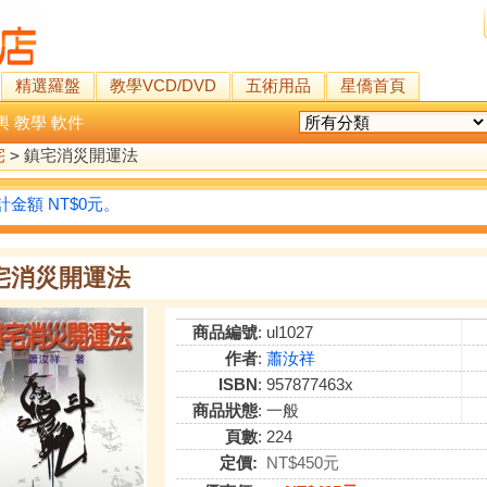
精選羅盤
教學VCD/DVD
五術用品
星僑首頁
輿
教學
軟件
宅
>
鎮宅消災開運法
金額 NT$0元。
宅消災開運法
商品編號
: ul1027
作者
:
蕭汝祥
ISBN
: 957877463x
商品狀態
: 一般
頁數
: 224
定價:
NT$450元