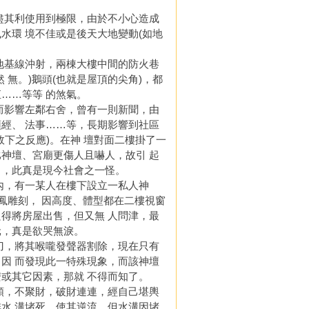
其利使用到極限，由於不小心造成
水環 境不佳或是後天大地變動(如地
基線沖射，兩棟大樓中間的防火巷
 無。)鵝頭(也就是屋頂的尖角)，都
……等等 的煞氣。
影響左鄰右舍，曾有一則新聞，由
經、 法事……等，長期影響到社區
下之反應)。在神 壇對面二樓掛了一
神壇、宮廟更傷人且嚇人，故引 起
了，此真是現今社會之一怪。
，有一某人在樓下設立一私人神
鳳雕刻， 因高度、體型都在二樓視窗
得將房屋出售，但又無 人問津，最
元，真是欲哭無淚。
，將其喉嚨發聲器割除，現在只有
因 而發現此一特殊現象，而該神壇
或其它因素，那就 不得而知了。
，不聚財，破財連連，經自己堪輿
水 溝堵死，使其逆流，但水溝因堵