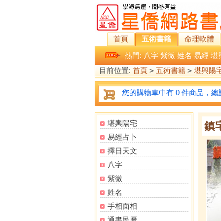
首頁
五術書籍
命理軟體
熱門:
八字
紫微
姓名
易經
堪
目前位置:
首頁
>
五術書籍
>
堪輿陽
您的購物車中有 0 件商品，總計
堪輿陽宅
鎮
易經占卜
擇日天文
八字
紫微
姓名
手相面相
通書民曆