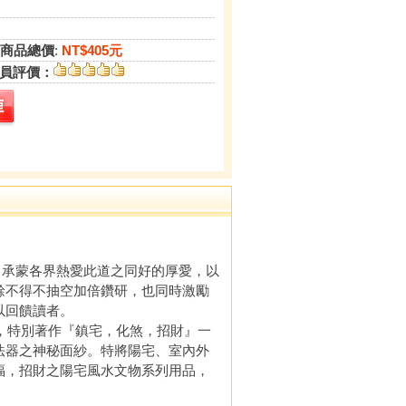
商品總價
:
NT$405元
員評價：
承蒙各界熱愛此道之同好的厚愛，以
餘不得不抽空加倍鑽研，也同時激勵
以回饋讀者。
，特別著作『鎮宅，化煞，招財』一
法器之神秘面紗。特將陽宅、室內外
福，招財之陽宅風水文物系列用品，