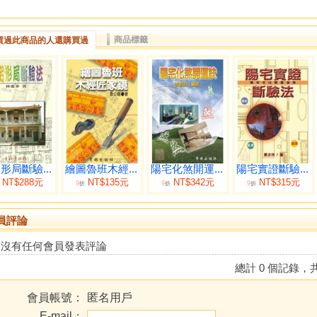
商品標籤
買過此商品的人還購買過
形局斷驗...
繪圖魯班木經...
陽宅化煞開運...
陽宅實證斷驗...
NT$288元
NT$135元
NT$342元
NT$315元
9
9
9
折
折
折
員評論
前沒有任何會員發表評論
總計 0 個記錄，共
會員帳號：
匿名用戶
E-mail：