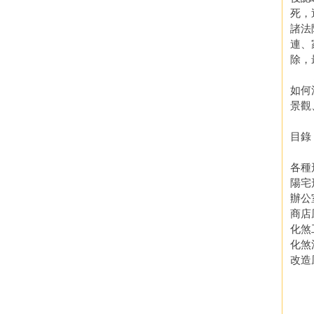
死，
諸法
連、
除，
總之
如何
景觀
目錄
各種
陽宅
辦公
商店
化煞
化煞
改造