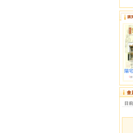
購
陽宅
9
折
會
目