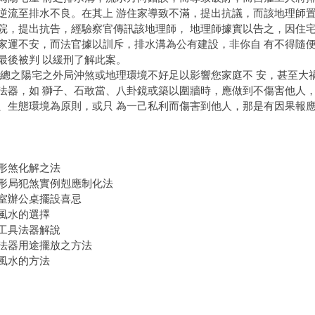
逆流至排水不良。在其上 游住家導致不滿，提出抗議，而該地理師置
院，提出抗告，經驗察官傳訊該地理師， 地理師據實以告之，因住
家運不安，而法官據以訓斥，排水溝為公有建設，非你自 有不得隨
最後被判 以緩刑了解此案。
陽宅之外局沖煞或地理環境不好足以影響您家庭不 安，甚至大禍
法器，如 獅子、石敢當、八卦鏡或築以圍牆時，應做到不傷害他人，
、生態環境為原則，或只 為一己私利而傷害到他人，那是有因果報
形煞化解之法
形局犯煞實例剋應制化法
室辦公桌擺設喜忌
風水的選擇
工具法器解說
法器用途擺放之方法
風水的方法