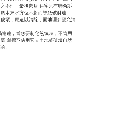
之不理，最後鄰居 住宅只有聯合訴
宅風水來水方位不對而導致破財連
便破壞，應速以清除，而地理師應允清
連連，當您要制化煞氣時，不管用
築 圍牆不佔用它人土地或破壞自然
應的。