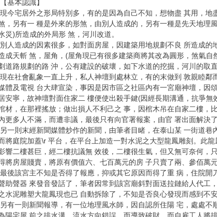
基本認識】
宅居外之形局特別多，有的是因為自己不知，想物盡 其用，地盡
煞，另有一 種是外來的形煞，由別人造成的，另有一種是先天地理風
水災)所造成的外局形 煞，河川改道。
造成的因素很多，如對面房屋，因建築用地規劃不良 所造成的地
造成天斬 煞，屋角，(屋角現已有很多建築商將其改為圓形，煞氣自然
劃道路規劃的路 沖，公有建設的破壞，如下水道的挖掘，河川的取直
社會亂象一直上升，私人神壇到處林立，有的末做到 敦親睦鄰而
媒體及電視 台大肆宣染，事因是因市區之社區內有一宮廟神壇，因頌
居安寧，故神壇對面住家二 樓便使出殺手鍵(因經長期溝通，抗爭無效
棺材，在那裡搖放；做出損人不利己之 事，因棺木吊在自家二樓，比
內更多人不滿，而遭非議，最後只有向官署報案，由官 署出面解決
則末經新聞媒體炒作的新聞，由筆者目睹，在泰山某 一街道巷內
而將庭院加蓋\r 平台，在平台上加造一對水泥之大型龍鳳雕刻。此龍
影響二樓甚巨，經二樓抗議無 效後，二樓很生氣，但又無可奈何，只
得將房屋賤賣，將原有價值六、七百萬元的房 子只賣了兩、參佰萬
該宮主不知是否得了報應，抑或其它原因而得了重 病，住院開刀
聲助聲器 來發音發話了，筆者因常到該宮廟斜對面送拉鏈給人代工，
之水泥雕塑大龍鳳現也已 自動拆除了，不知是否良心發現而感到不安
一則新聞報導，有一位地理風水師，因自認所住陽 宅，處處不順
為陽宅屋 前之排水溝，流水方向錯誤，而導致破財，而自雇工人將排