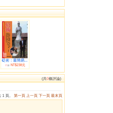
砭術：最簡易...
NT$238元
95
折
(共
0
條評論)
 1 頁。
第一頁
上一頁
下一頁
最末頁