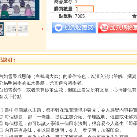
商品庫存
: 1
購買數量
:
點擊數
: 7885
會
品說明：
雪秉成恩師（白鶴鳴大師）的著作特色，以深入淺出筆觸，撰寫
分易明易學的風水書籍，尤其適合初學者。
雪寫作，或者未算妙筆生花，但匡正看完所有文章，心情卻似有
有以下特點：
書中每個風水主題，都不難在現實環境中碰見，令人感覺內容很
每個標題，都「一條龍」提供主題介紹、學理說明、催吉或化解
每個標題，都可以讓人學識一個風水法則，很容易令人產生「即學
內容甚有趣味，並以圖畫說明，令人一看便明，加深印象。
手繪圖畫，更為人性化。畫工筆觸可愛，令內容更為生動有趣。