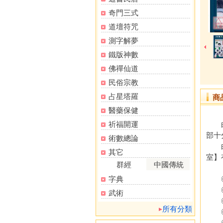
奇門三式
道壇符咒
測字解夢
鐵版神數
佛禪仙道
民俗宗教
占星塔羅
商
醫藥保健
祈福開運
白如
部十
術數總論
白如
其它
室】
群經
中國傳統
字典
◎ 
◎ 
武術
◎ 
所有分類
◎ 
◎ 