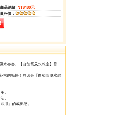
商品總價
:
NT$480元
員評價：
風水專書。【白如雪風水教室】是一
花樣的暢快！原因是【白如雪風水教
實用。
方法。
即用」的成就感。