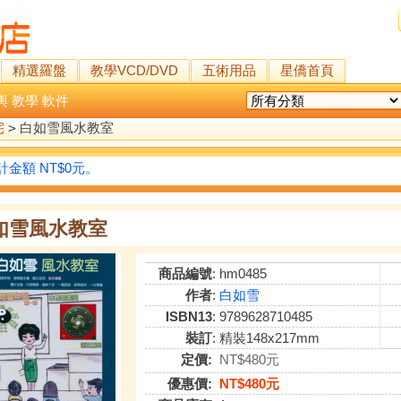
精選羅盤
教學VCD/DVD
五術用品
星僑首頁
輿
教學
軟件
宅
>
白如雪風水教室
金額 NT$0元。
如雪風水教室
商品編號
: hm0485
作者
:
白如雪
ISBN13
: 9789628710485
裝訂
: 精裝148x217mm
定價:
NT$480元
優惠價:
NT$480元