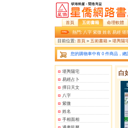
首頁
五術書籍
命理軟體
熱門:
八字
紫微
姓名
易經
堪
目前位置:
首頁
>
五術書籍
>
堪輿陽
您的購物車中有 0 件商品，總計
堪輿陽宅
白
易經占卜
擇日天文
八字
紫微
姓名
手相面相
通書民曆