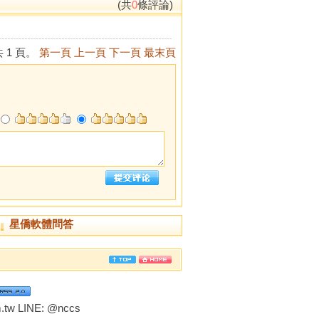
(共
0
條評論)
 1 頁。
第一頁
上一頁
下一頁
最末頁
星僑軟體問答
tw LINE:
@nccs