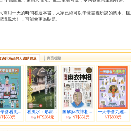
用一天的時間看這本書，大家已經可以學懂書裡所說的風水。匡
學識風水》，可能會更為貼題。
商品標籤
買過此商品的人還購買過
學會看風...
看風水：形家...
圖解麻衣神相...
一天學會九運...
NT$560元
NT$284元
NT$551元
NT$800元
79
95
折
折