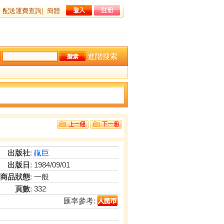
配送運費查詢
|
簡體
進階搜索
出版社
:
靝巨
出版日
: 1984/09/01
商品狀態
: 一般
頁數
: 332
匯率參考: