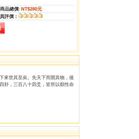
商品總價
:
NT$280元
員評價：
下來世其至矣。先天下而開其物，後
四卦，三百八十四爻，皆所以順性命