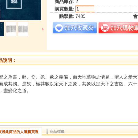
商品庫存
: 2
購買數量
:
點擊數
: 7489
會
品說明：
為書，卦、爻、彖、象之義備，而天地萬物之情見，聖人之憂天
而成其務。是故，極其數以定天下之象，其象以定天下之吉凶。六十
，盡變化之道。
商品標籤
買過此商品的人還購買過