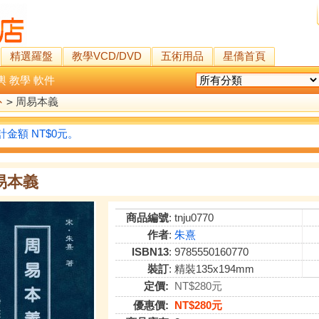
精選羅盤
教學VCD/DVD
五術用品
星僑首頁
輿
教學
軟件
卜
>
周易本義
金額 NT$0元。
易本義
商品編號
: tnju0770
作者
:
朱熹
ISBN13
: 9785550160770
裝訂
: 精裝135x194mm
定價:
NT$280元
優惠價:
NT$280元