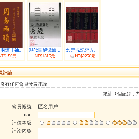
兩讀【袖...
現代圖解邏輯...
欽定協記辨方...
NT$150元
NT$1315元
NT$2250元
9
折
員評論
前沒有任何會員發表評論
總計 0 個記錄，共
會員帳號：
匿名用戶
E-mail：
評價等級：
評論內容：