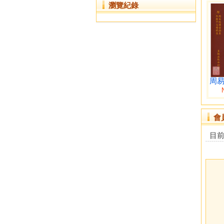
瀏覽紀錄
周易
會
目