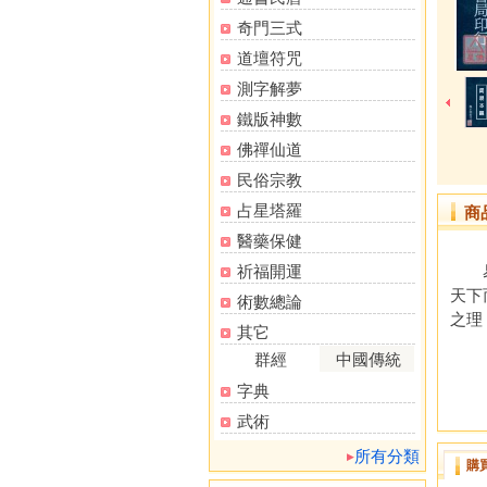
奇門三式
道壇符咒
測字解夢
鐵版神數
佛禪仙道
民俗宗教
占星塔羅
商
醫藥保健
祈福開運
易之
天下
術數總論
之理
其它
群經
中國傳統
字典
武術
所有分類
購