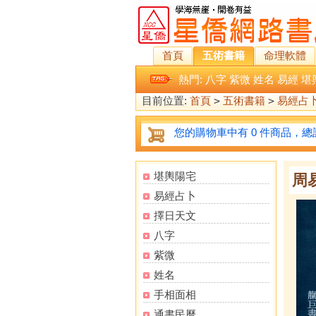
首頁
五術書籍
命理軟體
熱門:
八字
紫微
姓名
易經
堪
目前位置:
首頁
>
五術書籍
>
易經占
您的購物車中有 0 件商品，總計
堪輿陽宅
周
易經占卜
擇日天文
八字
紫微
姓名
手相面相
通書民曆