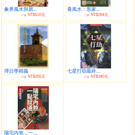
讓社會大眾信服，更無法面對現代實證主義者的質疑與挑
戰。
象界風水與易...
看風水：形家...
NT$510元
NT$284元
85
79
本書之所以名為「形象地理學」，只是統稱，象學既非
折
折
編者所創，也無意立門派，乃得自五穀先帝祖及先賢往哲之
智慧結晶，論述包含巒頭形勢、性情、形局、物品之涵義、
本質、功能、屬性等，論斷層面既深且廣。內容之編排，前
半論述包含住家內外形局，物品含義，擺設，植物所呈現的
各種吉凶現象，兼顧祈福，化煞，平安，順遂法，大多以平
面圖明確論斷，俾利讀者研習與驗證。後半論述地理形勢，
龍，穴，砂，水綱要。避把簡單變複雜，用詞力求簡明淺
擇日學精義
七星打劫最終...
顯，期使讀者明白易懂，不致望而卻步。風水地理之要不外
NT$255元
NT$340元
85
85
折
折
乎形勢，再配合史公仲宏 在天成象，在地成形，萬物各
有其太極，每樣物品，每一種樹木皆有其含義與本質屬性，
所以『天不語，象示吉凶。』 例如，桂花不可論貴人，它代
表孤單、守寡、不婚、姑娘公媽、流產、做公關。倉庫代表
暗渡陳倉、戰鬥、戰備、備胎、儲備、災厄、死亡。鞋櫃代
表倒房、腸病毒、罵、吵、打人、意外、癌症、臭臉。陽台
代表偏房、運動場、勞碌、暗溝、斷崖、理財。樓梯代表虎
口、砍、人氣、辛苦、不安、口利、生命關等。此外，讀者
陽宅內煞，一...