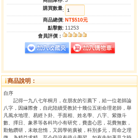
商品庫存
: 3
購買數量
:
商品總價
:
NT$510元
點擊數
: 11253
會員評價：
商品說明：
自序
記得一九八七年桐月，在朋友的引薦下，給一位老師論
八字，因緣際會，自此陸續受教於十幾位五術命理老師，舉
凡風水地理、易經卜卦、手面相、姓名學、八字、紫微斗
數、擇日、象界等各科均小有研究，費盡心思，花費無數，
勤勉鑽研，未敢怠惰，又因學術廣被，科別多元，而命之理
微，為精益求精，至今仍沒有停止學習，如有先知著見之時