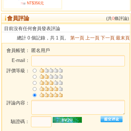
NT$356元
如果有心研習風水，尚需知道巒頭形勢才是本質，而水的重
79
折
點在論其形勢性情。 公司住家之論述，要明白物品含義，龍
會員評論
脈方面，建議先要明師登山指點，真能坐直升機鳥瞰，更清
(共
0
條評論)
晰明快，傳授脈理真訣，次要熟識巒頭，稍有見地，然後讀
目前沒有任何會員發表評論
書，方能所得，否則登山茫然，難能識山川之妙，地理之
總計 0 個記錄，共 1 頁。
第一頁
上一頁
下一頁
最末頁
玄。
會員帳號：
匿名用戶
目錄
E-mail：
自序
評價等級：
給讀者的四點提示
壹、免費接受考試論斷驗證
貳、研習風水地理的態度與須知
參、陰陽宅及大小太極論述有異
肆、論斷不準，其故安在？
評論內容：
第一章 認識形象地理學
第一節 特點
驗證碼：
第二節 論斷憑藉
第三節 形象的義涵