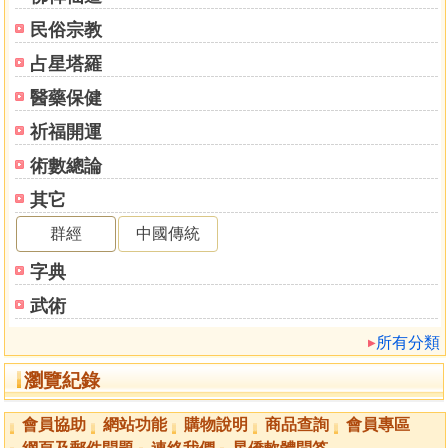
伍、三合派陽宅學
民俗宗教
陸、玄空飛星陽宅法
柒、後天派陽宅學
占星塔羅
捌、九星陽宅學
醫藥保健
玖、易卦陽宅學
拾、乾坤國寶陽宅學
祈福開運
拾壹、形家陽宅法
術數總論
拾貳、長眼法
其它
拾參、奇門遁甲陽宅法
拾肆、妙派陽宅法
群經
中國傳統
拾伍、紫微斗數陽宅法
字典
拾陸、命理風水學
拾柒、金鎖玉關
武術
第四章 陽宅內局與隔間
所有分類
第一節 住宅與運勢之關係
第二節 居家內局規劃須知
瀏覽紀錄
第三節 空屋案例論斷
第四節 定向立極
會員協助
網站功能
購物說明
商品查詢
會員專區
第五節 屋形之吉凶