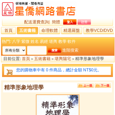
配送運費查詢
|
簡體
首頁
五術書籍
命理軟體
精選羅盤
教學VCD/DVD
熱門:
八字
紫微
姓名
易經
堪輿
教學
軟件
進階搜索
目前位置:
首頁
五術書籍
堪輿陽宅
精準形象地理學
>
>
>
您的購物車中有 0 件商品，總計金額 NT$0元。
精準形象地理學