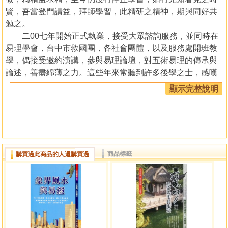
賢，吾當登門請益，拜師學習，此精研之精神，期與同好共
勉之。
二00七年開始正式執業，接受大眾諮詢服務，並同時在
易理學會，台中市救國團，各社會團體，以及服務處開班教
學，偶接受邀約演講，參與易理論壇，對五術易理的傳承與
論述，善盡綿薄之力。這些年來常聽到許多後學之士，感嘆
風水地理學派林立，論述艱澀難懂，被天星方位搞得迷迷糊
顯示完整說明
糊，我一概叫他立即劃一張公司或住家平面圖，當場論述吉
凶現象，立即論斷驗證，對方才恍然大悟。
其實論陽宅很簡單，理論淺顯易懂，家宅與龍脈及陰宅
不同，所以根本不用羅盤，一切的吉凶現象均展現在眼前，
原因是物品的涵義，本質、歸位，對應關係，配合形象，義
商品標籤
購買過此商品的人還購買過
理無不包舉，事實上，陰陽五行之理氣，寄託於巒頭之中，
江湖一點訣，說穿了人人懂，既然風水地理是在探討與吾人
發生關係的水土結構，正因為人融入環境，人屋合一，所以
環境與房子內的物品及擺設，我們自然就會有相對應的現
象，切勿在方位天星，來路理氣，或惟心玄虛上打轉，以致
論斷不夠全面深入，精準度亦低。如果不能具體論述，很難