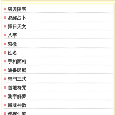
第四節 任何景象或起心動念均有吉凶
堪輿陽宅
第五節 從易經談形象及陽宅之吉凶
易經占卜
第六節 形象地理學之綱構與原理
第二章 風水地理基本理則
擇日天文
第一節 何謂風水
八字
第二節 磁格論
第三節 風水原則
紫微
第四節 風水之氣
姓名
第五節 干支與五行之性情
手相面相
第六節 二十八星宿
第七節 太極與陰陽
通書民曆
第八節 理象數的運用
奇門三式
第九節 河圖、洛書及八卦
第三章 各風水地理學派介紹
道壇符咒
壹、八宅明鏡陽宅法
測字解夢
貳、大三元陽宅法
參、陽宅三要陽宅法
鐵版神數
肆、紫白飛星陽宅法
佛禪仙道