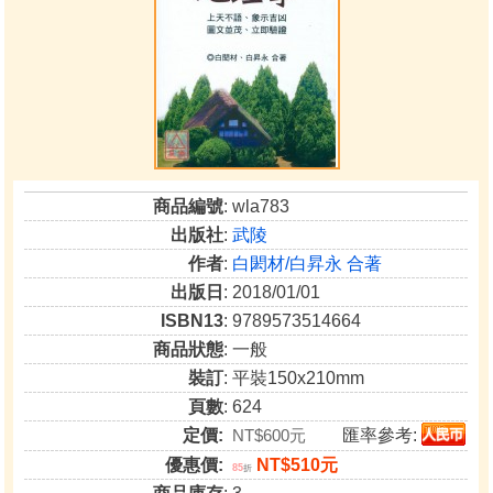
商品編號
: wla783
出版社
:
武陵
作者
:
白閎材/白昇永 合著
出版日
: 2018/01/01
ISBN13
: 9789573514664
商品狀態
: 一般
裝訂
: 平裝150x210mm
頁數
: 624
定價:
NT$600元
匯率參考:
優惠價:
NT$510元
85
折