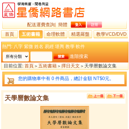
配送運費查詢
|
簡體
首頁
五術書籍
命理軟體
精選羅盤
教學VCD/DVD
熱門:
八字
紫微
姓名
易經
堪輿
教學
軟件
進階搜索
目前位置:
首頁
五術書籍
擇日天文
天學曆數論文集
>
>
>
您的購物車中有 0 件商品，總計金額 NT$0元。
天學曆數論文集