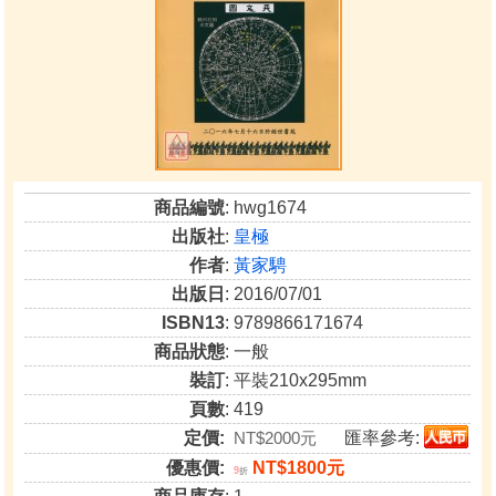
商品編號
: hwg1674
出版社
:
皇極
作者
:
黃家騁
出版日
: 2016/07/01
ISBN13
: 9789866171674
商品狀態
: 一般
裝訂
: 平裝210x295mm
頁數
: 419
定價:
NT$2000元
匯率參考:
優惠價:
NT$1800元
9
折