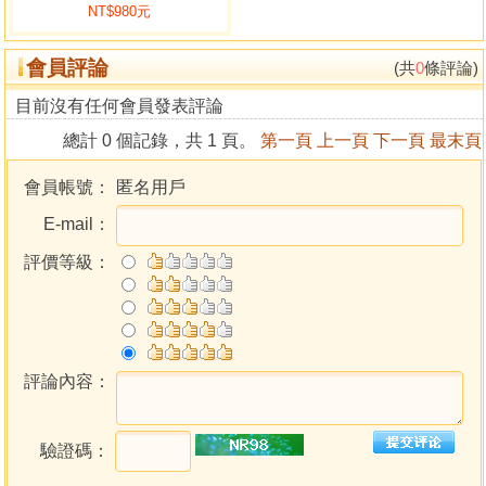
NT$980元
【編曆大事、治國首務】2033–2034年置閏大探討】全文
2011年8月《星象家》40期
會員評論
【曆書的演變與改進】1989年9月《中華易學月刊》(115期)
(共
0
條評論)
【曆書天文學進展】1990年10月《中華易學月刊》(128期)
目前沒有任何會員發表評論
【閏八月及下次閏八月探討】1996年7-9月《中華易學月刊》
總計 0 個記錄，共 1 頁。
第一頁
上一頁
下一頁
最末頁
197-199期
1996.11 Tony Taylor Show 應邀社區電臺 ICRT 臺長湯尼、
會員帳號：
匿名用戶
泰勒、伊能靜等合影
E-mail：
【1996.12.24世界女記者聯誼會】黃家騁預測2016年將出女
主 【好糗2013年，明年的萬年曆一半以上都錯了】
評價等級：
【2013年閏四月是大月或小月】2012.6《星象家》45期
【黃家騁撰文目錄】(部分)、易學等書籍介紹、新書預約、教
學廣告等。
評論內容：
驗證碼：