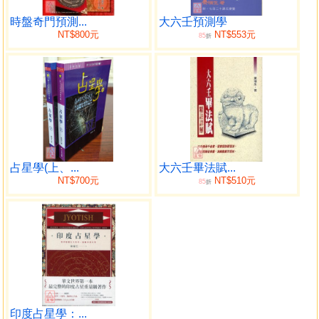
【從發現地實行星談鐵波法則】2005.10《星象學》雙月刊第
5期–由海王星談人類大敵「瘟疫」、山雨欲來的「禽流感」
時盤奇門預測...
大六壬預測學
NT$800元
NT$553元
85
【星象大地震、冥王星除名九大變八大四小】–十二行星就
折
位–天文學家迷醉星象學】2006.10《星象家》第11期
【愛搗蛋的第十行星】2006.12《星象學》第12期–厄里斯行
星(閱神星)引動本世紀恐怖紛爭
【2009國際天文年–引發新一波天文熱】2009.02《星象學》
第25期
【哈雷熱潮帶4來的啟示–兼述美國對星象學的重視與成就】
【二○六一再見哈雷–兼談地震災害與預測】
占星學(上、...
大六壬畢法賦...
【人生十二生命階段–行星與人生之蛻變】
NT$700元
NT$510元
85
折
【占星學上有第十三宮嗎】？
【天王星與意識變遷–愛滋病和星象學】
【全天中西星名對照表】【88星座合黃道12宮圖】【全天星
座表】
【天文淺述–中國古代天官與曆法】
五、【曆數論文集】90頁
【2033–2034年閏月大探討】節錄 2011年第廿三屆[我國舉
辦]
印度占星學：...