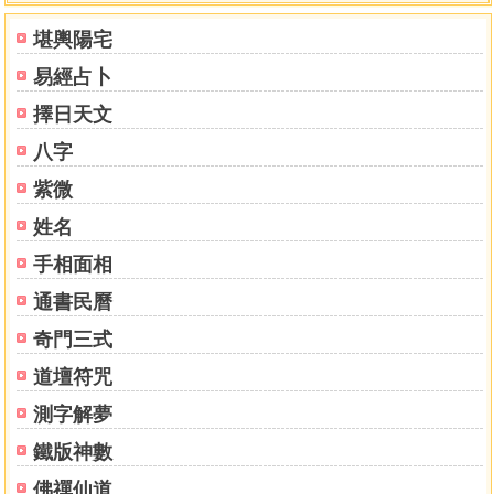
堪輿陽宅
易經占卜
擇日天文
八字
紫微
姓名
手相面相
通書民曆
奇門三式
道壇符咒
測字解夢
鐵版神數
佛禪仙道