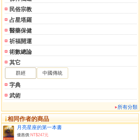
民俗宗教
占星塔羅
醫藥保健
祈福開運
術數總論
其它
群經
中國傳統
字典
武術
所有分類
相同作者的商品
月亮星座的第一本書
優惠價:
NT$247元