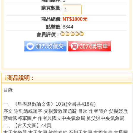
商品庫存
: 1
購買數量
:
商品總價
:
NT$1800元
點擊數
: 8844
會員評價：
商品說明：
目錄
一、《星學曆數論文集》10頁(全書共418頁)
序文 謝副總統題字 父親黃敦涵題辭 目次 作者簡介 父親經歷
蔣緯國將軍圖片 作者與國立中央氣象局 舅父與中央氣象局
二、【古天文圖】44頁
古天文儀器 古天文圖 敦煌卷鈔 石刻天文圖 古觀象臺 古星圖