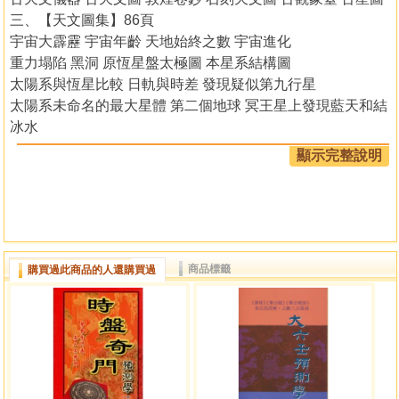
三、【天文圖集】86頁
宇宙大霹靂 宇宙年齡 天地始終之數 宇宙進化
重力塌陷 黑洞 原恆星盤太極圖 本星系結構圖
太陽系與恆星比較 日軌與時差 發現疑似第九行星
太陽系未命名的最大星體 第二個地球 冥王星上發現藍天和結
冰水
冥王天蠍卯宮即性與欲 冥王星原來活跳跳 冥王星系統存在生
顯示完整說明
命
冥王星年齡 冥王星上有大愛心 冥王外有兩顆行星
冥王星隱藏十多個衛星 冥王星的悲歌 冥王衛星會扭動
冥王星復辟 冥王星又算是顆行星 IAU擬將12星座變為13星座
美國擬恢復冥王星的地位 新發現矮行星‧顛覆天文學說
商品標籤
購買過此商品的人還購買過
四、【天學論文集】188頁
【覆哈雷熱潮帶來的啟示–淺談「元運」之真義】
【國是建言】人生輝煌得的一頁 下元八運的感應
【計算行星距離的鐵波法則和海王星感應】
【計算行星距離的鐵波法則和海王星感應】1997.3《中華易
學月刊(205)